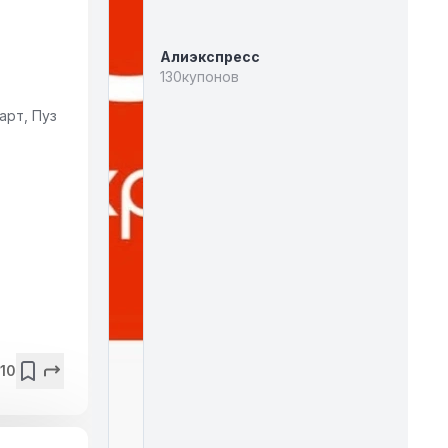
Алиэкспресс
130
купонов
арт, Пуз
10