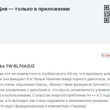
Дня — только в приложении
К ск
iba TW-BL70A2UZ
так это ее компактность глубина всего 44 см, что идеально дл
ом она вмещает 6 кг белья! Наличие инверторного двигателя, 
то очень серьезные плюсы, обычно такие функции встречаютс
ое управление с дисплеем и, что круто, возможность управле
в использовании. С классом энергопотребления А+++ и 2 год
бы, это выглядит как очень надежное и экономичное решение.
 кто ищет функциональную и компактную стиралку!