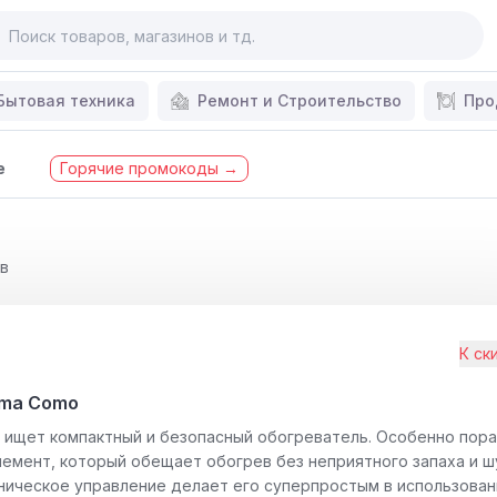
Бытовая техника
Ремонт и Строительство
Про
е
Горячие промокоды →
ов
К ск
ima Como
о ищет компактный и безопасный обогреватель. Особенно пор
емент, который обещает обогрев без неприятного запаха и ш
ическое управление делает его суперпростым в использовани