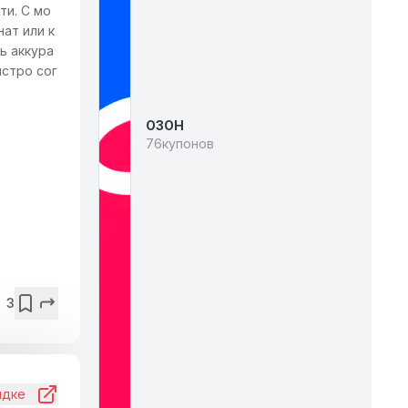
ти. С мо
ат или к
ь аккура
ыстро сог
ОЗОН
76
купонов
3
идке