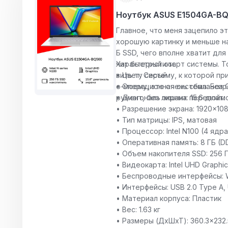
Ноутбук ASUS E1504GA-BQ
Главное, что меня зацепило э
хорошую картинку и меньше наг
Б SSD, чего вполне хватит дл
чит быстрый старт системы. Т
Характеристики:
вить ту систему, к которой пр
• Цвет: Серый
о-моему, это очень сбалансир
• Операционная система: Без 
румент, без лишних переплат.
• Диагональ экрана: 15.6 дюйм
• Разрешение экрана: 1920x10
• Тип матрицы: IPS, матовая
• Процессор: Intel N100 (4 ядра
• Оперативная память: 8 ГБ (D
• Объем накопителя SSD: 256 
• Видеокарта: Intel UHD Graphi
• Беспроводные интерфейсы: Wi-F
• Интерфейсы: USB 2.0 Type A, 
• Материал корпуса: Пластик
• Вес: 1.63 кг
• Размеры (ДхШхТ): 360.3x232.