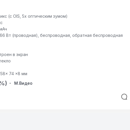
икс (с OIS, 5x оптическим зумом)
кс
 мАч
66 Вт (проводная), беспроводная, обратная беспроводная
троен в экран
текло
158× 74 ×8 мм
3%)
М.Видео