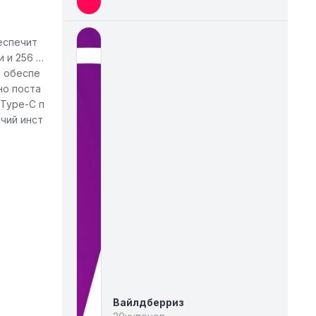
еспечит
и и 256 Г
D обеспе
но поста
 Type-C п
чий инст
Вайлдберриз