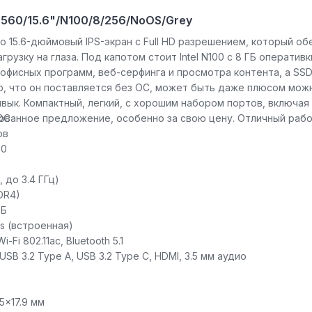
560/15.6"/N100/8/256/NoOS/Grey
то 15.6-дюймовый IPS-экран с Full HD разрешением, который об
рузку на глаза. Под капотом стоит Intel N100 с 8 ГБ оперативк
я офисных программ, веб-серфинга и просмотра контента, а SS
о, что он поставляется без ОС, может быть даже плюсом мож
ивык. Компактный, легкий, с хорошим набором портов, включая
ованное предложение, особенно за свою цену. Отличный рабо
ОС
ов
80
, до 3.4 ГГц)
DR4)
ГБ
cs (встроенная)
i 802.11ac, Bluetooth 5.1
USB 3.2 Type A, USB 3.2 Type C, HDMI, 3.5 мм аудио
5x17.9 мм