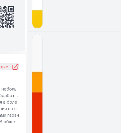
идке
я неболь
обработки
я в боле
ния со с
ами гаран
 В обще