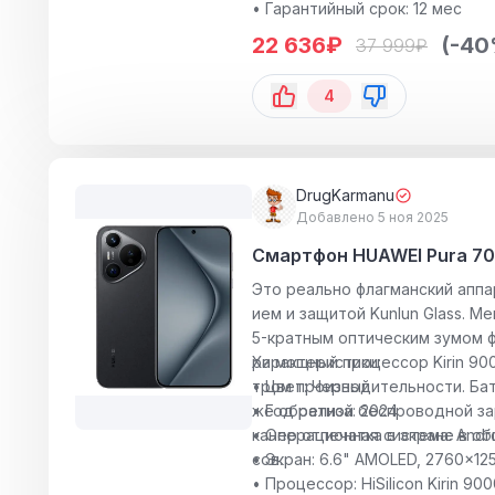
• Гарантийный срок: 12 мес
22 636
₽
(-40
37 999
₽
4
DrugKarmanu
Добавлено 5 ноя 2025
Смартфон HUAWEI Pura 70
Это реально флагманский апп
ием и защитой Kunlun Glass. М
5-кратным оптическим зумом ф
ри мощный процессор Kirin 900
Характеристики:
тром производительности. Бат
• Цвет: Черный
же обратной беспроводной зар
• Год релиза: 2024
канер отпечатка в экране в о
• Операционная система: Andro
сов.
• Экран: 6.6" AMOLED, 2760x125
• Процессор: HiSilicon Kirin 90