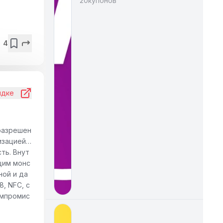
20
купонов
4
идке
разрешен
изацией и
ть. Внут
ящим монс
ной и да
, NFC, с
омпромис