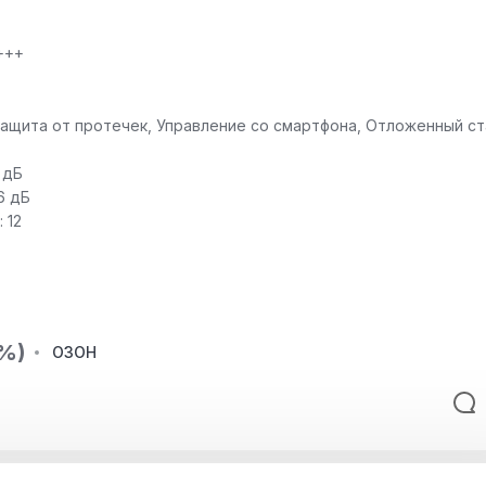
+++
Защита от протечек, Управление со смартфона, Отложенный ст
 дБ
6 дБ
 12
6%)
ОЗОН