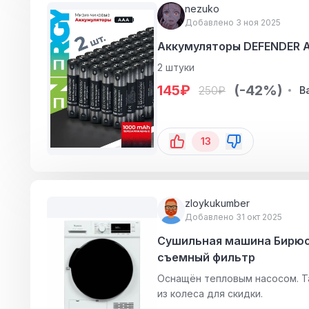
nezuko
Добавлено 3 ноя 2025
Аккумуляторы DEFENDER А
2 штуки
145
₽
(-42%)
250
₽
В
13
zloykukumber
Добавлено 31 окт 2025
Сушильная машина Бирюса
съемный фильтр
Оснащён тепловым насосом. Т
из колеса для скидки.