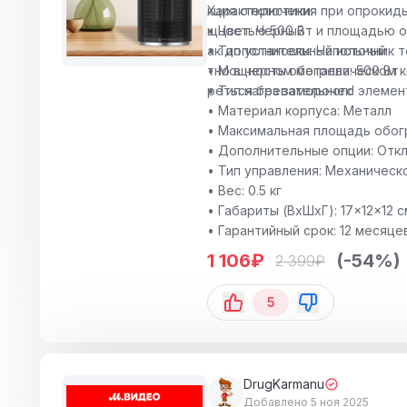
кция отключения при опрокиды
Характеристики:
щностью 500 Вт и площадью об
• Цвет: Черный
ак дополнительный источник т
• Тип установки: Напольный
тно в черном металлическом к
• Мощность обогрева: 500 Вт
реться без заморочек!
• Тип нагревательного элеме
• Материал корпуса: Металл
• Максимальная площадь обогре
• Дополнительные опции: Отк
• Тип управления: Механическ
• Вес: 0.5 кг
• Габариты (ВхШхГ): 17x12x12 с
• Гарантийный срок: 12 месяце
1 106
₽
(-54%)
2 399
₽
5
DrugKarmanu
Добавлено 5 ноя 2025