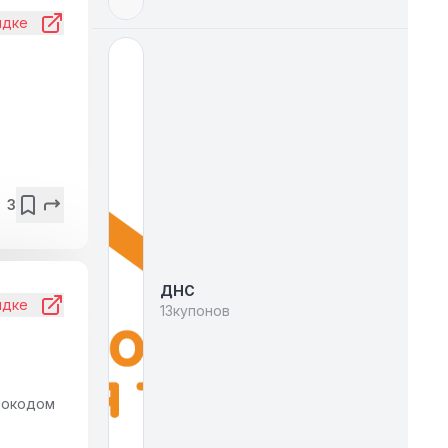
идке
3
ДНС
идке
13
купонов
мокодом