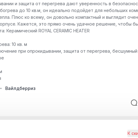
вании и защита от перегрева дают уверенность в безопаснос
огрева до 10 кв.м, он идеально подойдет для небольших комн
епла. Плюс ко всему, он довольно компактный и выглядит очен
орпусе. Кажется, это прямо очень удачное решение, чтобы б
нта: Керамический ROYAL CERAMIC HEATER
ва: 10 кв. м
лючение при опрокидывании, защита от перегрева, бесшумный
ое
м
в
Вайлдберриз
К ск