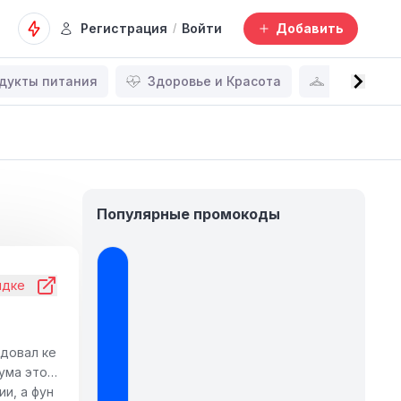
Регистрация
Войти
Добавить
/
дукты питания
Здоровье и Красота
Мода
Популярные промокоды
идке
адовал ке
ума это
и, а фун