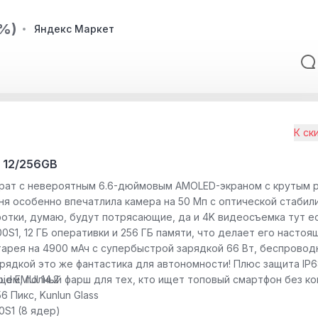
%)
Яндекс Маркет
К ск
 12/256GB
арат с невероятным 6.6-дюймовым AMOLED-экраном с крутым 
еня особенно впечатлила камера на 50 Мп с оптической стабил
отки, думаю, будут потрясающие, да и 4K видеосъемка тут ес
0S1, 12 ГБ оперативки и 256 ГБ памяти, что делает его насто
арея на 4900 мАч с супербыстрой зарядкой 66 Вт, беспровод
ядкой это же фантастика для автономности! Плюс защита IP68
бщем, полный фарш для тех, кто ищет топовый смартфон без к
id EMUI 14.2
6 Пикс, Kunlun Glass
00S1 (8 ядер)