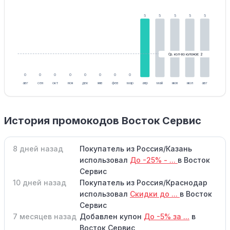
5
5
5
5
5
Ср. кол-во купонов: 2
0
0
0
0
0
0
0
0
авг
сен
окт
ноя
дек
янв
фев
мар
апр
май
июн
июл
авг
История промокодов Восток Сервис
8 дней назад
Покупатель из Россия/Казань
использовал
До -25% - ...
в Восток
Сервис
10 дней назад
Покупатель из Россия/Краснодар
использовал
Скидки до ...
в Восток
Сервис
7 месяцев назад
Добавлен купон
До -5% за ...
в
Восток Сервис