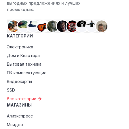
выгодных предложениях и лучших
Программы лояльности:
Присоединяйтесь к
промокодах.
программам лояльности, предлагаемым интернет-
магазинами, чтобы пользоваться такими
преимуществами, как скидки только для участников,
ранний доступ к распродажам или эксклюзивным
КАТЕГОРИИ
акциям.
Электроника
Особые скидки:
Если вы соответствуете этим
критериям, проверьте, предоставляет ли Восток
Дом и Квартира
Сервис эксклюзивные скидки для студентов,
Бытовая техника
ветеранов или пенсионеров.
ПК комплектующие
Видеокарты
SSD
Все категории
МАГАЗИНЫ
Алиэкспресс
Мвидео