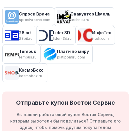
Спроси Врача
Эвакуатор Шмель
sprosivracha.com
techneu.ru
28 bit
Lider 3D
ИнфоТех
28bit.ru
lider-3d.ru
i-teh.com
Tempus
Плати по миру
tempus.ru
platipomiru.com
КосмоБокс
kosmobox.ru
Отправьте купон Восток Сервис
Вы нашли работающий купон Восток Сервис,
которым вы хотели бы поделиться? Отправьте его
здесь, чтобы помочь другим покупателям