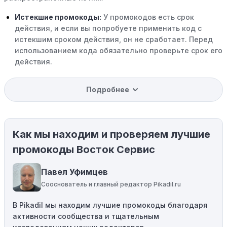
Истекшие промокоды:
У промокодов есть срок
действия, и если вы попробуете применить код с
истекшим сроком действия, он не сработает. Перед
использованием кода обязательно проверьте срок его
действия.
Уже со скидкой:
В некоторых случаях интересующий
Подробнее
вас товар может быть уже со скидкой. Некоторые
магазины предлагают скидки и акции напрямую, без
использования купонов с кодами скидок.
Как мы находим и проверяем лучшие
Ограничения на использование промокода:
Некоторые промокоды распространяются только на
промокоды Восток Сервис
определенные товары, бренды или категории. Если вы
пытаетесь применить код к товару, не
Павел Уфимцев
соответствующему критериям, он не сработает.
Сооснователь и главный редактор Pikadil.ru
Требование минимальной покупки:
Некоторые
В Pikadil мы находим лучшие промокоды благодаря
промокоды требуют соблюдения минимального
активности сообщества и тщательным
порога покупки, чтобы получить право на скидку. Если