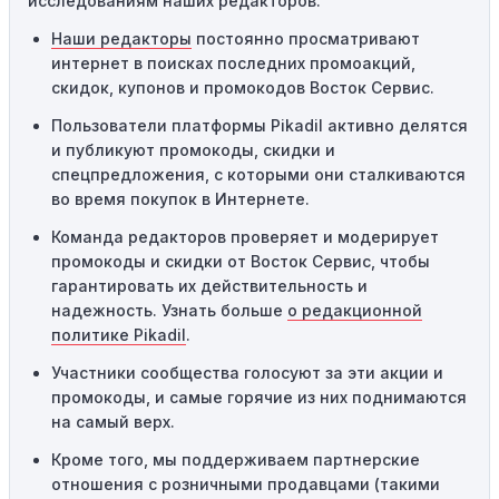
исследованиям наших редакторов.
сумма в корзине не соответствует указанному порогу,
код не сработает.
Наши редакторы
постоянно просматривают
интернет в поисках последних промоакций,
Географические ограничения:
Действие некоторых
скидок, купонов и промокодов Восток Сервис.
промокодов может быть ограничено определенными
местами или регионами. Если вы находитесь за
Пользователи платформы Pikadil активно делятся
пределами указанного региона, то код не будет
и публикуют промокоды, скидки и
применяться.
спецпредложения, с которыми они сталкиваются
во время покупок в Интернете.
Одноразовое использование:
Многие промокоды
Команда редакторов проверяет и модерирует
предназначены только для однократного
промокоды и скидки от Восток Сервис, чтобы
использования. Если код уже был использован кем-то
гарантировать их действительность и
другим, он не будет действовать повторно.
надежность. Узнать больше
о редакционной
Технические сбои:
Иногда технические неполадки на
политике Pikadil
.
сайте или в процессе оформления заказа могут
Участники сообщества голосуют за эти акции и
привести к неработоспособности кодов промокодов. В
промокоды, и самые горячие из них поднимаются
таких случаях следует обратиться за помощью в
на самый верх.
службу поддержки.
Кроме того, мы поддерживаем партнерские
отношения с розничными продавцами (такими