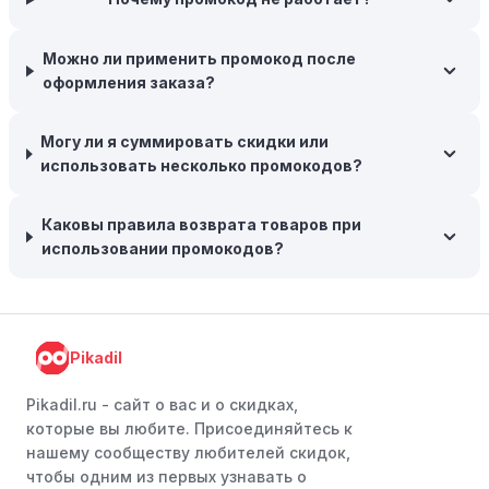
Межсезонные покупки:
Приобретайте товары во
время межсезонных распродаж, когда магазины
Можно ли применить промокод после
предлагают большие скидки, чтобы освободить
оформления заказа?
складские запасы. Планируйте заранее и покупайте
товары на следующий сезон, когда они будут в
Могу ли я суммировать скидки или
продаже.
использовать несколько промокодов?
Возможность бесплатной доставки:
Большинство
интернет-магазинов часто предлагают бесплатную
Каковы правила возврата товаров при
доставку, что позволяет сэкономить. Некоторые
использовании промокодов?
магазины предоставляют бесплатную доставку при
заказе на сумму, превышающую определенную,
поэтому рассмотрите возможность покупки
нескольких товаром в одном заказе.
Pikadil
Следите за социальными сетями:
Следите за Восток
Сервис в социальных сетях, таких как VK, Facebook или
Pikadil.ru - cайт о вас и о скидках,
Instagram. Ритейлеры часто делятся со своими
которые вы любите. Присоединяйтесь к
подписчиками эксклюзивными кодами скидок или
нашему сообществу любителей скидок,
акциями.
чтобы одним из первых узнавать о