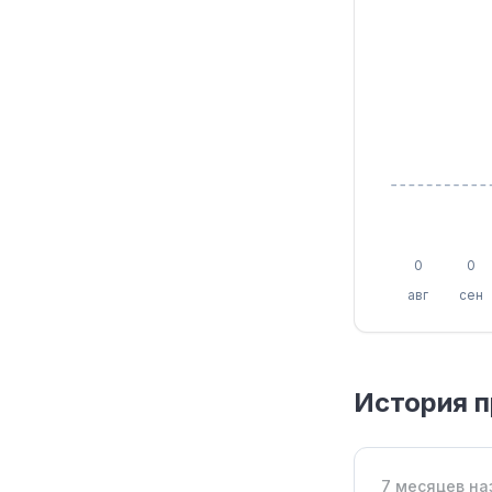
0
0
авг
сен
История п
7 месяцев на