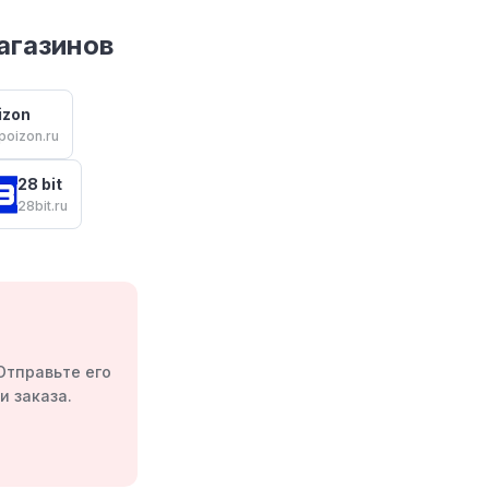
агазинов
izon
poizon.ru
28 bit
28bit.ru
Отправьте его
и заказа.