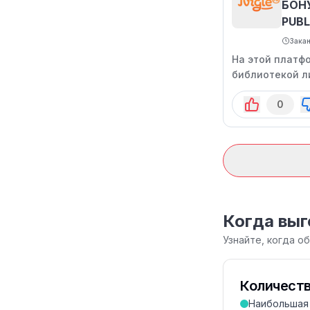
БОН
PUBL
Зака
На этой платф
библиотекой л
0
Когда выг
Узнайте, когда о
Количеств
Наибольшая 