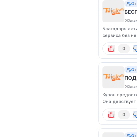
От
БЕС
Зака
Благодаря акт
сервиса без н
действует в т
0
От
ПОД
Зака
Купон предост
Она действует 
ограничен.
0
От