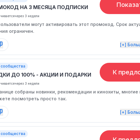
Показа
МОКОД НА 3 МЕСЯЦА ПОДПИСКИ
нчивается
через 3 недели
пользователи могут активировать этот промокод. Срок акту
ия ограничен.
[+] Бол
 сообщества
К предл
ДКИ ДО 100% - АКЦИИ И ПОДАРКИ
нчивается
через 3 недели
ранице собраны новинки, рекомендации и кинохиты, многие 
жете посмотреть просто так.
[+] Бол
 сообщества
К предл