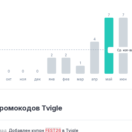
7
7
4
Ср. кол-в
2
2
1
0
0
0
окт
ноя
дек
янв
фев
мар
апр
май
июн
ромокодов Tvigle
зад
Добавлен купон
FEST26
в Tvigle