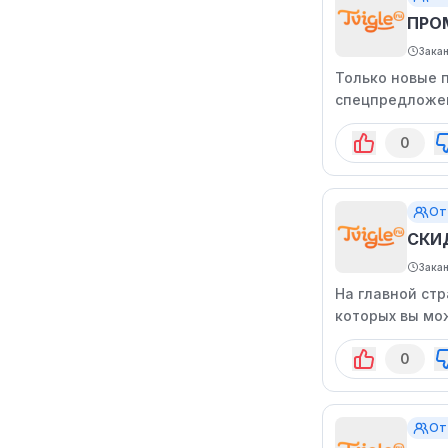
ПРО
Зака
Только новые 
спецпредложен
0
От
СКИ
Зака
На главной ст
которых вы мо
0
От