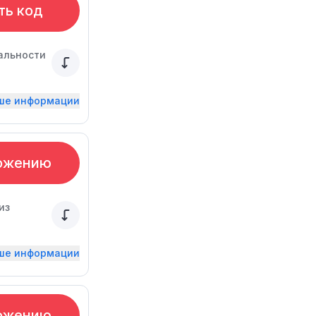
ть код
альности
ьше информации
ожению
из
ьше информации
ожению