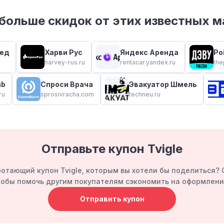
больше скидок от этих известных м
ед
Харви Рус
Яндекс Аренда
Po
harvey-rus.ru
rentacar.yandex.ru
the
ab
Спроси Врача
Эвакуатор Шмель
ru
sprosivracha.com
techneu.ru
Отправьте купон Tvigle
отающий купон Tvigle, которым вы хотели бы поделиться? 
тобы помочь другим покупателям сэкономить на оформлени
Отправить купон