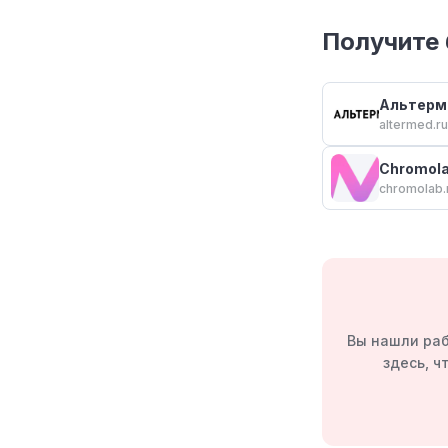
Получите 
Альтерм
altermed.ru
Chromol
chromolab.
Вы нашли раб
здесь, ч