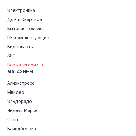
Электроника
Особые скидки:
Если вы соответствуете этим
критериям, проверьте, предоставляет ли Tribuna
Дом и Квартира
эксклюзивные скидки для студентов, ветеранов или
Бытовая техника
пенсионеров.
ПК комплектующие
Видеокарты
SSD
Все категории
МАГАЗИНЫ
Алиэкспресс
Мвидео
Эльдорадо
Яндекс Маркет
Озон
Вайлдберриз