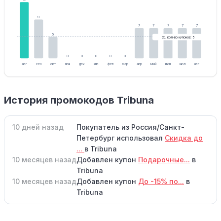
9
7
7
7
7
7
5
Ср. кол-во купонов: 5
0
0
0
0
0
авг
сен
окт
ноя
дек
янв
фев
мар
апр
май
июн
июл
авг
История промокодов Tribuna
10 дней назад
Покупатель из Россия/Санкт-
Петербург использовал
Скидка до
...
в Tribuna
10 месяцев назад
Добавлен купон
Подарочные...
в
Tribuna
10 месяцев назад
Добавлен купон
До -15% по...
в
Tribuna