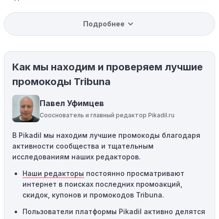
Уже со скидкой:
В некоторых случаях интересующий
Подробнее
вас товар может быть уже со скидкой. Некоторые
магазины предлагают скидки и акции напрямую, без
использования купонов с кодами скидок.
Как мы находим и проверяем лучшие
Ограничения на использование промокода:
Некоторые промокоды распространяются только на
промокоды Tribuna
определенные товары, бренды или категории. Если вы
пытаетесь применить код к товару, не
Павел Уфимцев
соответствующему критериям, он не сработает.
Сооснователь и главный редактор Pikadil.ru
Требование минимальной покупки:
Некоторые
В Pikadil мы находим лучшие промокоды благодаря
промокоды требуют соблюдения минимального
активности сообщества и тщательным
порога покупки, чтобы получить право на скидку. Если
исследованиям наших редакторов.
сумма в корзине не соответствует указанному порогу,
код не сработает.
Наши редакторы
постоянно просматривают
интернет в поисках последних промоакций,
Географические ограничения:
Действие некоторых
скидок, купонов и промокодов Tribuna.
промокодов может быть ограничено определенными
местами или регионами. Если вы находитесь за
Пользователи платформы Pikadil активно делятся