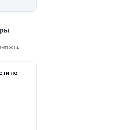
еры
анятости.
сти по