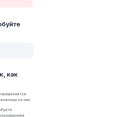
обуйте
, как
 применяется.
аненные из них:
обуете
пользованием