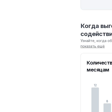
Когда выг
содействи
Узнайте, когда о
показать ещё
Количеств
месяцам
12
8