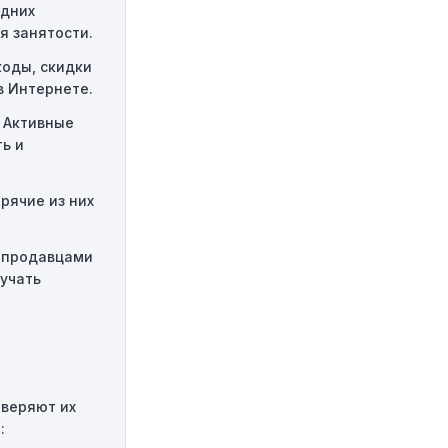
едних
ссе оформления
я занятости.
 случаях
коды, скидки
в Интернете.
 Активные
ь и
рячие из них
 продавцами
лучать
оверяют их
: