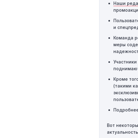
Наши ред
Технические 
промоакци
заказа могут 
следует обра
Пользоват
и спецпре
Команда р
меры соде
надежност
Участники 
поднимают
Кроме тог
(такими к
эксклюзив
пользоват
Подробнее
Вот некоторы
актуальность