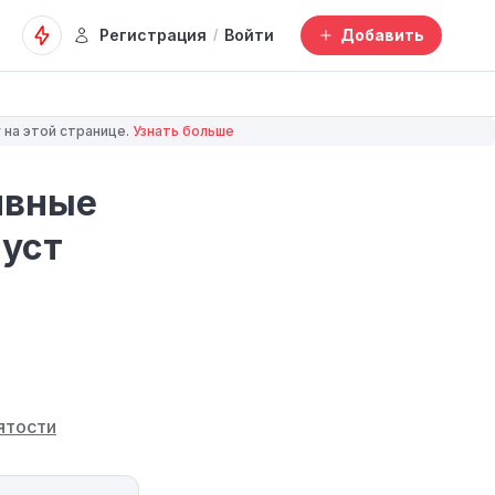
Регистрация
Войти
Добавить
/
 на этой странице.
Узнать больше
ивные
густ
ятости