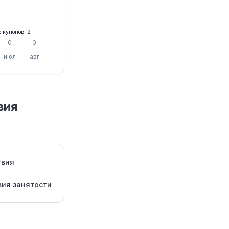
о купонов: 2
0
0
июл
авг
вия
твия
вия занятости