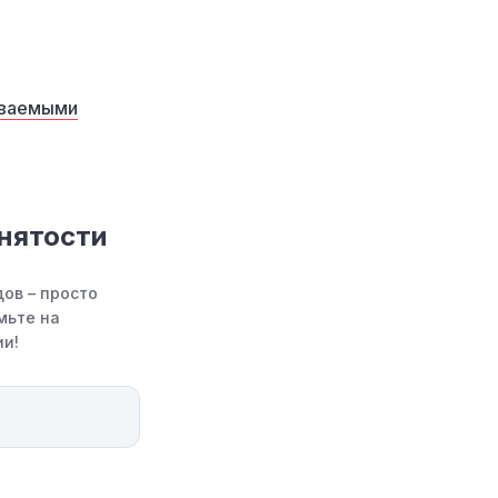
аваемыми
анятости
ов – просто
мьте на
ии!