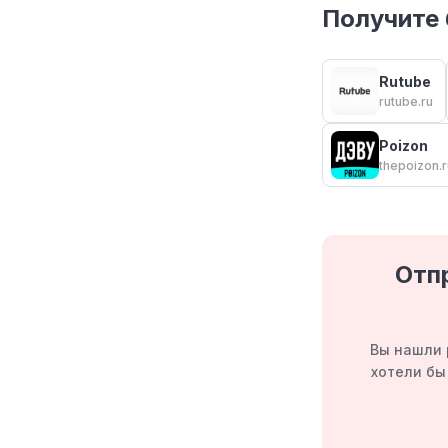
Получите 
Rutube
rutube.ru
Poizon
thepoizon.r
Отп
Вы нашли 
хотели бы