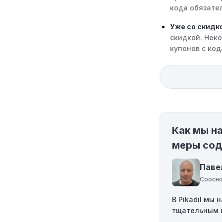
кода обязател
Уже со скидк
скидкой. Нек
купонов с код
Ограничения 
только на оп
код к товару,
Требование м
минимального 
Как мы н
соответствует
меры сод
Географическ
определенным
Паве
региона, то к
Соосно
Одноразовое 
В Pikadil мы
однократного 
тщательным 
действовать 