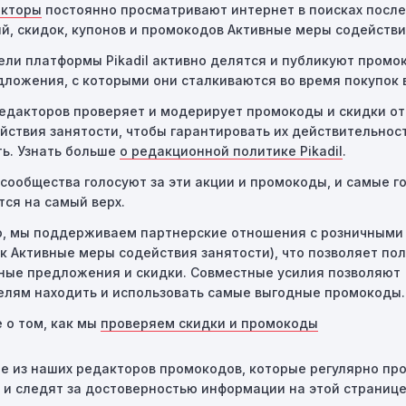
акторы
постоянно просматривают интернет в поисках посл
сбои:
Иногда технические неполадки на сайте или в проце
й, скидок, купонов и промокодов Активные меры содействи
привести к неработоспособности кодов промокодов. В таких
титься за помощью в службу поддержки.
ели платформы Pikadil активно делятся и публикуют промо
дложения, с которыми они сталкиваются во время покупок 
едакторов проверяет и модерирует промокоды и скидки от
йствия занятости, чтобы гарантировать их действительност
ь. Узнать больше
о редакционной политике Pikadil
.
сообщества голосуют за эти акции и промокоды, и самые го
ся на самый верх.
о, мы поддерживаем партнерские отношения с розничными
ак Активные меры содействия занятости), что позволяет по
ные предложения и скидки. Совместные усилия позволяют
елям находить и использовать самые выгодные промокоды.
 о том, как мы
проверяем скидки и промокоды
е из наших редакторов промокодов, которые регулярно пр
 и следят за достоверностью информации на этой странице