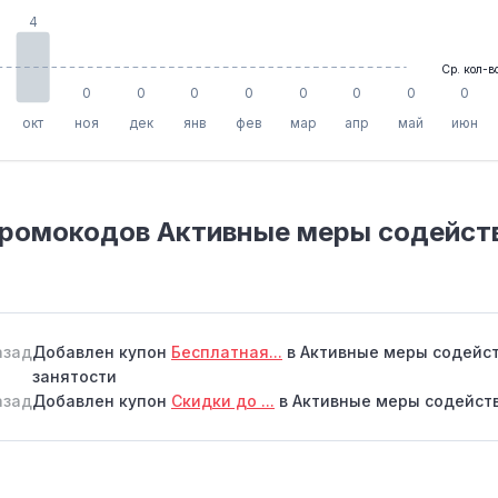
4
Ср. кол-в
0
0
0
0
0
0
0
0
окт
ноя
дек
янв
фев
мар
апр
май
июн
промокодов Активные меры содейст
азад
Добавлен купон
Бесплатная...
в Активные меры содейс
занятости
азад
Добавлен купон
Скидки до ...
в Активные меры содейст