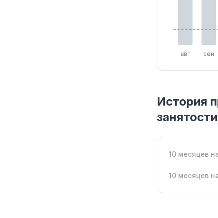
авг
сен
История 
занятости
10 месяцев н
10 месяцев н