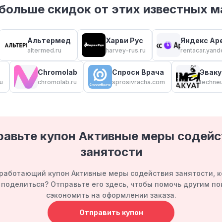
больше скидок от этих известных м
Альтермед
Харви Рус
Яндекс Ар
altermed.ru
harvey-rus.ru
rentacar.yand
Chromolab
Спроси Врача
Эвак
u
chromolab.ru
sprosivracha.com
techneu
равьте купон Активные меры содейс
занятости
работающий купон Активные меры содействия занятости, 
 поделиться? Отправьте его здесь, чтобы помочь другим п
сэкономить на оформлении заказа.
Отправить купон