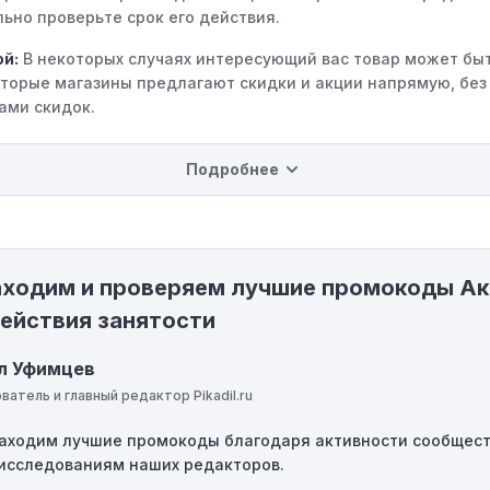
ьно проверьте срок его действия.
ой:
В некоторых случаях интересующий вас товар может быт
оторые магазины предлагают скидки и акции напрямую, без
ами скидок.
на использование промокода:
Некоторые промокоды расп
Подробнее
ределенные товары, бренды или категории. Если вы пытает
 не соответствующему критериям, он не сработает.
инимальной покупки:
Некоторые промокоды требуют собл
порога покупки, чтобы получить право на скидку. Если сум
аходим и проверяем лучшие промокоды А
 указанному порогу, код не сработает.
ействия занятости
ие ограничения:
Действие некоторых промокодов может бы
и местами или регионами. Если вы находитесь за предела
л Уфимцев
од не будет применяться.
ватель и главный редактор Pikadil.ru
использование:
Многие промокоды предназначены только
 находим лучшие промокоды благодаря активности сообщест
использования. Если код уже был использован кем-то други
исследованиям наших редакторов.
повторно.