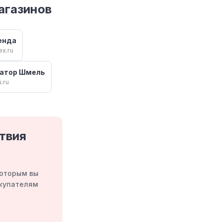
агазинов
енда
ex.ru
уатор Шмель
.ru
твия
которым вы
окупателям