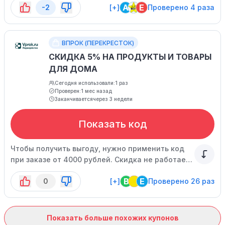
A
E
-2
[+]
Проверено 4 раза
предложением, оно ограничено по времени.
ВПРОК (ПЕРЕКРЕСТОК)
СКИДКА 5% НА ПРОДУКТЫ И ТОВАРЫ
ДЛЯ ДОМА
Сегодня использовали:
1 раз
Проверен:
1 мес назад
Заканчивается
через 3 недели
Показать код
Чтобы получить выгоду, нужно применить код
при заказе от 4000 рублей. Скидка не работает
совместно с другими предложениями, не
B
E
0
[+]
Проверено 26 раз
распространяется на экспресс-доставку, на
товары маркетплейса и социально значимые
позиции, а также акционные продукты и
исключения. Спецпредложение ограничено.
Показать больше похожих купонов