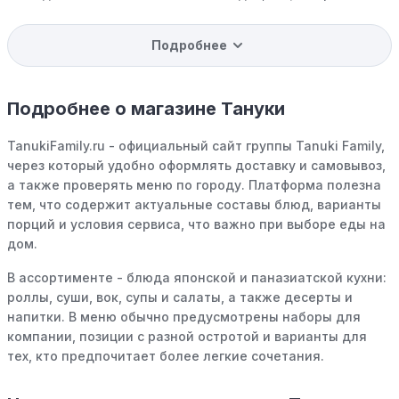
доступ к распродажам.
Подробнее
Программы вознаграждений:
Скорее всего, в
компании Тануки есть программы поощрения,
позволяющие зарабатывать баллы или cashback на
Подробнее о магазине Тануки
покупках. Накапливайте баллы и обменивайте их на
скидки или будущие покупки.
TanukiFamily.ru - официальный сайт группы Tanuki Family,
Совершать покупки во время распродаж:
Следите за
через который удобно оформлять доставку и самовывоз,
крупными распродажами, такими как "черная
а также проверять меню по городу. Платформа полезна
пятница" или сезонными акциями. В такие периоды
тем, что содержит актуальные составы блюд, варианты
розничные компании часто предлагают значительные
порций и условия сервиса, что важно при выборе еды на
скидки.
дом.
Бросьте корзину:
Если Вы не торопитесь с покупкой,
В ассортименте - блюда японской и паназиатской кухни:
добавьте товары в корзину и оставьте их на день или
роллы, суши, вок, супы и салаты, а также десерты и
два. В некоторых случаях существует большая
напитки. В меню обычно предусмотрены наборы для
вероятность того, что интернет-магазины, включая
компании, позиции с разной остротой и варианты для
Тануки, могут прислать вам код скидки, чтобы
тех, кто предпочитает более легкие сочетания.
побудить вас завершить покупку.