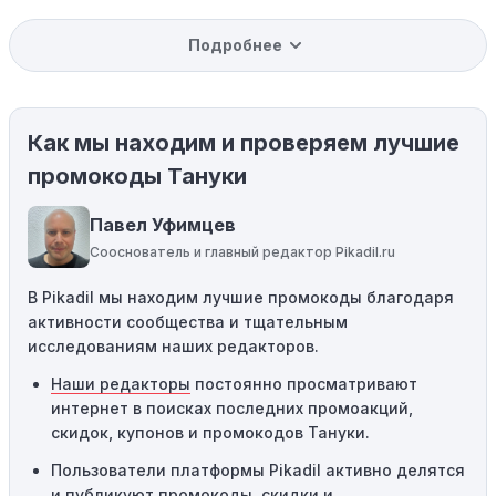
Уже со скидкой:
В некоторых случаях интересующий
Подробнее
вас товар может быть уже со скидкой. Некоторые
магазины предлагают скидки и акции напрямую, без
использования купонов с кодами скидок.
Как мы находим и проверяем лучшие
Ограничения на использование промокода:
Некоторые промокоды распространяются только на
промокоды Тануки
определенные товары, бренды или категории. Если вы
пытаетесь применить код к товару, не
Павел Уфимцев
соответствующему критериям, он не сработает.
Сооснователь и главный редактор Pikadil.ru
Требование минимальной покупки:
Некоторые
В Pikadil мы находим лучшие промокоды благодаря
промокоды требуют соблюдения минимального
активности сообщества и тщательным
порога покупки, чтобы получить право на скидку. Если
исследованиям наших редакторов.
сумма в корзине не соответствует указанному порогу,
код не сработает.
Наши редакторы
постоянно просматривают
интернет в поисках последних промоакций,
Географические ограничения:
Действие некоторых
скидок, купонов и промокодов Тануки.
промокодов может быть ограничено определенными
местами или регионами. Если вы находитесь за
Пользователи платформы Pikadil активно делятся
пределами указанного региона, то код не будет
и публикуют промокоды, скидки и