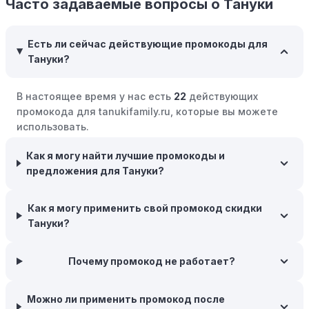
Часто задаваемые вопросы о Тануки
Межсезонные покупки:
Приобретайте товары во
время межсезонных распродаж, когда магазины
предлагают большие скидки, чтобы освободить
Есть ли сейчас действующие промокоды для
складские запасы. Планируйте заранее и покупайте
Тануки?
товары на следующий сезон, когда они будут в
продаже.
В настоящее время у нас есть
22
действующих
Возможность бесплатной доставки:
Большинство
промокода для tanukifamily.ru, которые вы можете
интернет-магазинов часто предлагают бесплатную
использовать.
доставку, что позволяет сэкономить. Некоторые
магазины предоставляют бесплатную доставку при
Как я могу найти лучшие промокоды и
заказе на сумму, превышающую определенную,
предложения для Тануки?
поэтому рассмотрите возможность покупки
нескольких товаром в одном заказе.
Как я могу применить свой промокод скидки
Следите за социальными сетями:
Следите за Тануки
Тануки?
в социальных сетях, таких как VK, Facebook или
Instagram. Ритейлеры часто делятся со своими
Почему промокод не работает?
подписчиками эксклюзивными кодами скидок или
акциями.
Можно ли применить промокод после