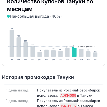
Количество купонов Тануки по
месяцам
Наибольшая выгода (40%)
268
193
144
107
96
87
Ср. кол-во купонов: 102
79
72
66
60
55
49
44
авг
сен
окт
ноя
дек
янв
фев
мар
апр
май
июн
июл
авг
История промокодов Тануки
1 день назад
Покупатель из Россия/Новосибирск
использовал
ADKN089
в Тануки
1 день назад
Покупатель из Россия/Новосибирск
использовал
15ACP007
в Тануки