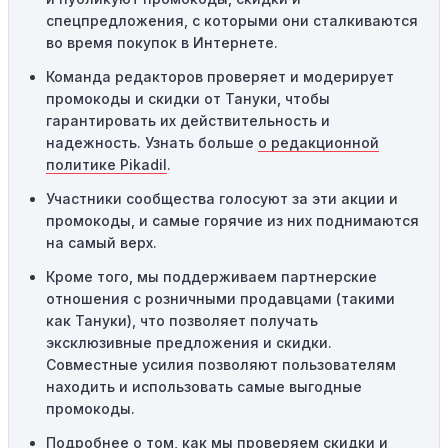
применяться.
спецпредложения, с которыми они сталкиваются
во время покупок в Интернете.
Одноразовое использование:
Многие промокоды
Команда редакторов проверяет и модерирует
предназначены только для однократного
промокоды и скидки от Тануки, чтобы
использования. Если код уже был использован кем-то
гарантировать их действительность и
другим, он не будет действовать повторно.
надежность. Узнать больше
о редакционной
Технические сбои:
Иногда технические неполадки на
политике Pikadil
.
сайте или в процессе оформления заказа могут
Участники сообщества голосуют за эти акции и
привести к неработоспособности кодов промокодов. В
промокоды, и самые горячие из них поднимаются
таких случаях следует обратиться за помощью в
на самый верх.
службу поддержки.
Кроме того, мы поддерживаем партнерские
отношения с розничными продавцами (такими
как Тануки), что позволяет получать
эксклюзивные предложения и скидки.
Совместные усилия позволяют пользователям
находить и использовать самые выгодные
промокоды.
Подробнее о том, как мы
проверяем скидки и