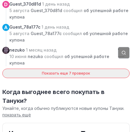
D
Guest_370d81d
1 день назад
5 августа
Guest_370d81d
сообщил
об успешной работе
купона
A
Guest_78a177c
1 день назад
5 августа
Guest_78a177c
сообщил
об успешной работе
купона
nezuko
1 месяц назад
10 июня
nezuko
сообщил
об успешной работе
купона
Показать еще 7 проверок
Когда выгоднее всего покупать в
Тануки?
Узнайте, когда обычно публикуются новые купоны Тануки.
показать ещё