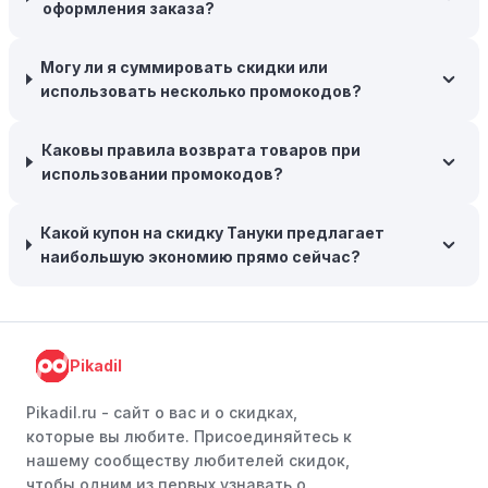
Программы лояльности:
Присоединяйтесь к
оформления заказа?
программам лояльности, предлагаемым интернет-
магазинами, чтобы пользоваться такими
Могу ли я суммировать скидки или
преимуществами, как скидки только для участников,
использовать несколько промокодов?
ранний доступ к распродажам или эксклюзивным
акциям.
Каковы правила возврата товаров при
Особые скидки:
Если вы соответствуете этим
использовании промокодов?
критериям, проверьте, предоставляет ли Тануки
эксклюзивные скидки для студентов, ветеранов или
Какой купон на скидку Тануки предлагает
пенсионеров.
наибольшую экономию прямо сейчас?
Pikadil
Pikadil.ru - cайт о вас и о скидках,
которые вы любите. Присоединяйтесь к
нашему сообществу любителей скидок,
чтобы одним из первых узнавать о