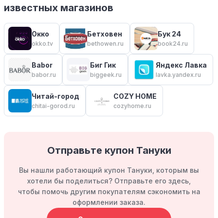
известных магазинов
Окко
Бетховен
Бук 24
okko.tv
bethowen.ru
book24.ru
Babor
Биг Гик
Яндекс Лавка
babor.ru
biggeek.ru
lavka.yandex.ru
Читай-город
COZY HOME
chitai-gorod.ru
cozyhome.ru
Отправьте купон Тануки
Вы нашли работающий купон Тануки, которым вы
хотели бы поделиться? Отправьте его здесь,
чтобы помочь другим покупателям сэкономить на
оформлении заказа.