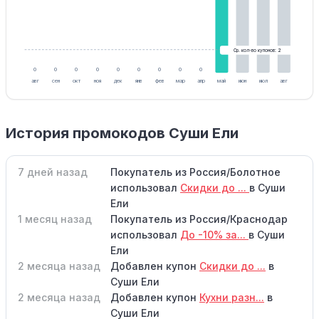
Ср. кол-во купонов: 2
0
0
0
0
0
0
0
0
0
авг
сен
окт
ноя
дек
янв
фев
мар
апр
май
июн
июл
авг
История промокодов Суши Ели
7 дней назад
Покупатель из Россия/Болотное
использовал
Скидки до ...
в Суши
Ели
1 месяц назад
Покупатель из Россия/Краснодар
использовал
До -10% за...
в Суши
Ели
2 месяца назад
Добавлен купон
Скидки до ...
в
Суши Ели
2 месяца назад
Добавлен купон
Кухни разн...
в
Суши Ели