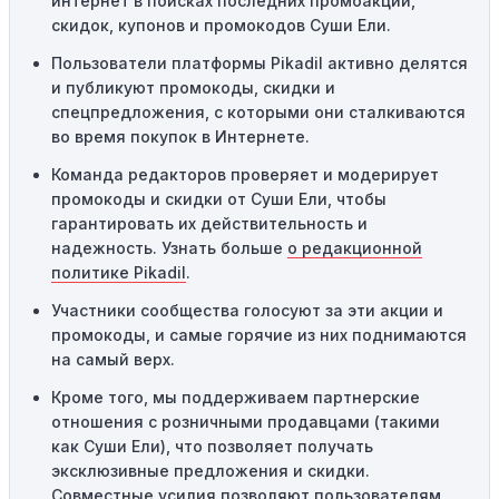
интернет в поисках последних промоакций,
Географические ограничения:
Действие некоторых
скидок, купонов и промокодов Суши Ели.
промокодов может быть ограничено определенными
местами или регионами. Если вы находитесь за
Пользователи платформы Pikadil активно делятся
пределами указанного региона, то код не будет
и публикуют промокоды, скидки и
применяться.
спецпредложения, с которыми они сталкиваются
во время покупок в Интернете.
Одноразовое использование:
Многие промокоды
Команда редакторов проверяет и модерирует
предназначены только для однократного
промокоды и скидки от Суши Ели, чтобы
использования. Если код уже был использован кем-то
гарантировать их действительность и
другим, он не будет действовать повторно.
надежность. Узнать больше
о редакционной
Технические сбои:
Иногда технические неполадки на
политике Pikadil
.
сайте или в процессе оформления заказа могут
Участники сообщества голосуют за эти акции и
привести к неработоспособности кодов промокодов. В
промокоды, и самые горячие из них поднимаются
таких случаях следует обратиться за помощью в
на самый верх.
службу поддержки.
Кроме того, мы поддерживаем партнерские
отношения с розничными продавцами (такими
как Суши Ели), что позволяет получать
эксклюзивные предложения и скидки.
Совместные усилия позволяют пользователям