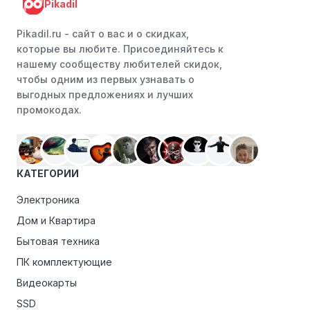
Pikadil
акциями.
Программы лояльности:
Присоединяйтесь к
Pikadil.ru - cайт о вас и о скидках,
программам лояльности, предлагаемым интернет-
которые вы любите. Присоединяйтесь к
магазинами, чтобы пользоваться такими
нашему сообществу любителей скидок,
преимуществами, как скидки только для участников,
чтобы одним из первых узнавать о
ранний доступ к распродажам или эксклюзивным
выгодных предложениях и лучших
акциям.
промокодах.
Особые скидки:
Если вы соответствуете этим
критериям, проверьте, предоставляет ли Суши Ели
эксклюзивные скидки для студентов, ветеранов или
КАТЕГОРИИ
пенсионеров.
Электроника
Дом и Квартира
Бытовая техника
ПК комплектующие
Видеокарты
SSD