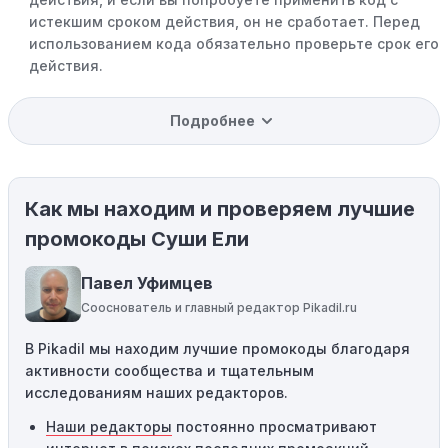
истекшим сроком действия, он не сработает. Перед
использованием кода обязательно проверьте срок его
действия.
Уже со скидкой:
В некоторых случаях интересующий
Подробнее
вас товар может быть уже со скидкой. Некоторые
магазины предлагают скидки и акции напрямую, без
использования купонов с кодами скидок.
Как мы находим и проверяем лучшие
Ограничения на использование промокода:
Некоторые промокоды распространяются только на
промокоды Суши Ели
определенные товары, бренды или категории. Если вы
пытаетесь применить код к товару, не
Павел Уфимцев
соответствующему критериям, он не сработает.
Сооснователь и главный редактор Pikadil.ru
Требование минимальной покупки:
Некоторые
В Pikadil мы находим лучшие промокоды благодаря
промокоды требуют соблюдения минимального
активности сообщества и тщательным
порога покупки, чтобы получить право на скидку. Если
исследованиям наших редакторов.
сумма в корзине не соответствует указанному порогу,
код не сработает.
Наши редакторы
постоянно просматривают