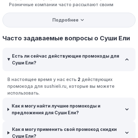
Розничные компании часто рассылают своим
подписчикам эксклюзивные скидки, акции и ранний
доступ к распродажам.
Подробнее
Программы вознаграждений:
Скорее всего, в
компании Суши Ели есть программы поощрения,
Часто задаваемые вопросы о Суши Ели
позволяющие зарабатывать баллы или cashback на
покупках. Накапливайте баллы и обменивайте их на
Есть ли сейчас действующие промокоды для
скидки или будущие покупки.
Суши Ели?
Совершать покупки во время распродаж:
Следите за
крупными распродажами, такими как "черная
В настоящее время у нас есть
2
действующих
пятница" или сезонными акциями. В такие периоды
промокода для sushieli.ru, которые вы можете
розничные компании часто предлагают значительные
использовать.
скидки.
Как я могу найти лучшие промокоды и
Бросьте корзину:
Если Вы не торопитесь с покупкой,
предложения для Суши Ели?
добавьте товары в корзину и оставьте их на день или
два. В некоторых случаях существует большая
вероятность того, что интернет-магазины, включая
Как я могу применить свой промокод скидки
Суши Ели, могут прислать вам код скидки, чтобы
Суши Ели?