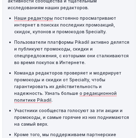
активности сообщества и тщательным
порога покупки, чтобы получить право на скидку. Если
исследованиям наших редакторов.
сумма в корзине не соответствует указанному порогу,
код не сработает.
Наши редакторы
постоянно просматривают
интернет в поисках последних промоакций,
Географические ограничения:
Действие некоторых
скидок, купонов и промокодов Specialty.
промокодов может быть ограничено определенными
местами или регионами. Если вы находитесь за
Пользователи платформы Pikadil активно делятся
пределами указанного региона, то код не будет
и публикуют промокоды, скидки и
применяться.
спецпредложения, с которыми они сталкиваются
во время покупок в Интернете.
Одноразовое использование:
Многие промокоды
Команда редакторов проверяет и модерирует
предназначены только для однократного
промокоды и скидки от Specialty, чтобы
использования. Если код уже был использован кем-то
гарантировать их действительность и
другим, он не будет действовать повторно.
надежность. Узнать больше
о редакционной
Технические сбои:
Иногда технические неполадки на
политике Pikadil
.
сайте или в процессе оформления заказа могут
Участники сообщества голосуют за эти акции и
привести к неработоспособности кодов промокодов. В
промокоды, и самые горячие из них поднимаются
таких случаях следует обратиться за помощью в
на самый верх.
службу поддержки.
Кроме того, мы поддерживаем партнерские