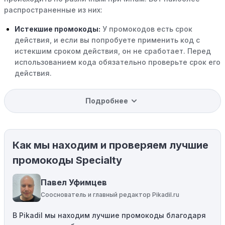
распространенные из них:
Истекшие промокоды:
У промокодов есть срок
действия, и если вы попробуете применить код с
истекшим сроком действия, он не сработает. Перед
использованием кода обязательно проверьте срок его
действия.
Уже со скидкой:
В некоторых случаях интересующий
Подробнее
вас товар может быть уже со скидкой. Некоторые
магазины предлагают скидки и акции напрямую, без
использования купонов с кодами скидок.
Как мы находим и проверяем лучшие
Ограничения на использование промокода:
Некоторые промокоды распространяются только на
промокоды Specialty
определенные товары, бренды или категории. Если вы
пытаетесь применить код к товару, не
Павел Уфимцев
соответствующему критериям, он не сработает.
Сооснователь и главный редактор Pikadil.ru
Требование минимальной покупки:
Некоторые
В Pikadil мы находим лучшие промокоды благодаря
промокоды требуют соблюдения минимального