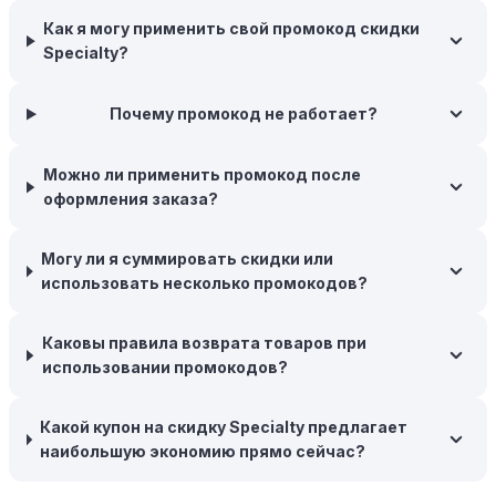
вероятность того, что интернет-магазины, включая
Как я могу применить свой промокод скидки
Specialty, могут прислать вам код скидки, чтобы
Specialty?
побудить вас завершить покупку.
Межсезонные покупки:
Почему промокод не работает?
Приобретайте товары во
время межсезонных распродаж, когда магазины
предлагают большие скидки, чтобы освободить
Можно ли применить промокод после
складские запасы. Планируйте заранее и покупайте
оформления заказа?
товары на следующий сезон, когда они будут в
продаже.
Могу ли я суммировать скидки или
Возможность бесплатной доставки:
Большинство
использовать несколько промокодов?
интернет-магазинов часто предлагают бесплатную
доставку, что позволяет сэкономить. Некоторые
Каковы правила возврата товаров при
магазины предоставляют бесплатную доставку при
использовании промокодов?
заказе на сумму, превышающую определенную,
поэтому рассмотрите возможность покупки
нескольких товаром в одном заказе.
Какой купон на скидку Specialty предлагает
наибольшую экономию прямо сейчас?
Следите за социальными сетями:
Следите за
Specialty в социальных сетях, таких как VK, Facebook