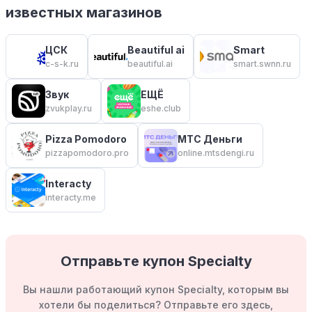
известных магазинов
ЦСК
Beautiful ai
Smart
c-s-k.ru
beautiful.ai
smart.swnn.ru
Звук
ЕЩЁ
zvukplay.ru
eshe.club
Pizza Pomodoro
МТС Деньги
pizzapomodoro.pro
online.mtsdengi.ru
Interacty
interacty.me
Отправьте купон Specialty
Вы нашли работающий купон Specialty, которым вы
хотели бы поделиться? Отправьте его здесь,