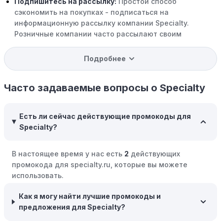
Подпишитесь на рассылку:
Простой способ
сэкономить на покупках - подписаться на
информационную рассылку компании Specialty.
Розничные компании часто рассылают своим
подписчикам эксклюзивные скидки, акции и ранний
доступ к распродажам.
Подробнее
Программы вознаграждений:
Скорее всего, в
компании Specialty есть программы поощрения,
Часто задаваемые вопросы о Specialty
позволяющие зарабатывать баллы или cashback на
покупках. Накапливайте баллы и обменивайте их на
Есть ли сейчас действующие промокоды для
скидки или будущие покупки.
Specialty?
Совершать покупки во время распродаж:
Следите за
крупными распродажами, такими как "черная
В настоящее время у нас есть
2
действующих
пятница" или сезонными акциями. В такие периоды
промокода для specialty.ru, которые вы можете
розничные компании часто предлагают значительные
использовать.
скидки.
Как я могу найти лучшие промокоды и
Бросьте корзину:
Если Вы не торопитесь с покупкой,
предложения для Specialty?
добавьте товары в корзину и оставьте их на день или
два. В некоторых случаях существует большая