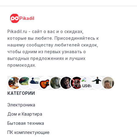
или Instagram. Ритейлеры часто делятся со своими
подписчиками эксклюзивными кодами скидок или
Pikadil
акциями.
Программы лояльности:
Присоединяйтесь к
Pikadil.ru - cайт о вас и о скидках,
программам лояльности, предлагаемым интернет-
которые вы любите. Присоединяйтесь к
магазинами, чтобы пользоваться такими
нашему сообществу любителей скидок,
преимуществами, как скидки только для участников,
чтобы одним из первых узнавать о
ранний доступ к распродажам или эксклюзивным
выгодных предложениях и лучших
акциям.
промокодах.
Особые скидки:
Если вы соответствуете этим
критериям, проверьте, предоставляет ли Specialty
эксклюзивные скидки для студентов, ветеранов или
КАТЕГОРИИ
пенсионеров.
Электроника
Дом и Квартира
Бытовая техника
ПК комплектующие