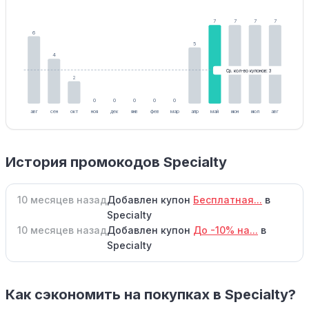
7
7
7
7
6
5
4
Ср. кол-во купонов: 3
2
0
0
0
0
0
авг
сен
окт
ноя
дек
янв
фев
мар
апр
май
июн
июл
авг
История промокодов Specialty
10 месяцев назад
Добавлен купон
Бесплатная...
в
Specialty
10 месяцев назад
Добавлен купон
До -10% на...
в
Specialty
Как сэкономить на покупках в Specialty?