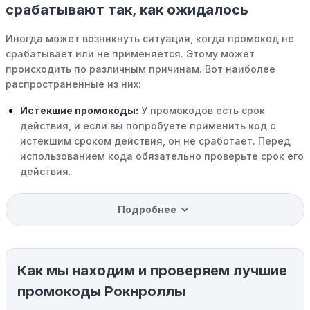
срабатывают так, как ожидалось
Иногда может возникнуть ситуация, когда промокод не
срабатывает или не применяется. Этому может
происходить по различным причинам. Вот наиболее
распространенные из них:
Истекшие промокоды:
У промокодов есть срок
действия, и если вы попробуете применить код с
истекшим сроком действия, он не сработает. Перед
использованием кода обязательно проверьте срок его
действия.
Уже со скидкой:
В некоторых случаях интересующий
Подробнее
вас товар может быть уже со скидкой. Некоторые
магазины предлагают скидки и акции напрямую, без
использования купонов с кодами скидок.
Как мы находим и проверяем лучшие
Ограничения на использование промокода:
Некоторые промокоды распространяются только на
промокоды Рокнроллы
определенные товары, бренды или категории. Если вы