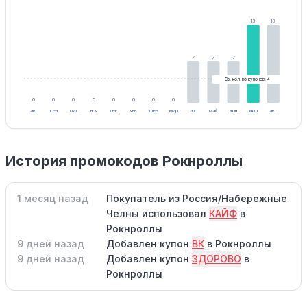
13
13
7
7
7
Ср. кол-во купонов: 4
0
0
0
0
0
0
0
0
авг
сен
окт
ноя
дек
янв
фев
мар
апр
май
июн
июл
авг
История промокодов Рокнроллы
1 месяц назад
Покупатель из Россия/Набережные
Челны использовал
КАЙФ
в
Рокнроллы
9 дней назад
Добавлен купон
ВК
в Рокнроллы
9 дней назад
Добавлен купон
ЗДОРОВО
в
Рокнроллы