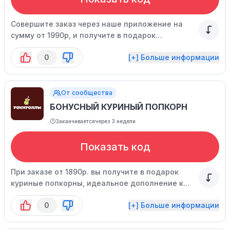
Совершите заказ через наше приложение на
сумму от 1990р, и получите в подарок
аппетитный ролл "Кунашир". Успейте
0
[+] Больше информации
воспользоваться кодом, пока он еще действует.
От сообщества
БОНУСНЫЙ КУРИНЫЙ ПОПКОРН
Заканчивается
через 3 недели
Показать код
При заказе от 1890р. вы получите в подарок
куриные попкорны, идеальное дополнение к
роллам и суши. Акция действует во всех
0
[+] Больше информации
городах, за исключением Елабуги, на сайте
ограниченное время.