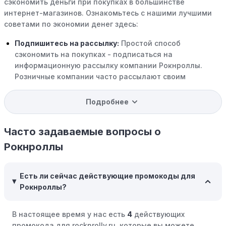
сэкономить деньги при покупках в большинстве
интернет-магазинов. Ознакомьтесь с нашими лучшими
советами по экономии денег здесь:
Подпишитесь на рассылку:
Простой способ
сэкономить на покупках - подписаться на
информационную рассылку компании Рокнроллы.
Розничные компании часто рассылают своим
подписчикам эксклюзивные скидки, акции и ранний
доступ к распродажам.
Подробнее
Программы вознаграждений:
Скорее всего, в
компании Рокнроллы есть программы поощрения,
Часто задаваемые вопросы о
позволяющие зарабатывать баллы или cashback на
Рокнроллы
покупках. Накапливайте баллы и обменивайте их на
скидки или будущие покупки.
Есть ли сейчас действующие промокоды для
Совершать покупки во время распродаж:
Следите за
Рокнроллы?
крупными распродажами, такими как "черная
пятница" или сезонными акциями. В такие периоды
В настоящее время у нас есть
4
действующих
розничные компании часто предлагают значительные
промокода для rocknrolly.ru, которые вы можете
скидки.