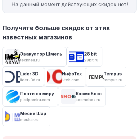
На данный момент действующих скидок нет!
Получите больше скидок от этих
известных магазинов
Эвакуатор Шмель
28 bit
techneu.ru
28bit.ru
Lider 3D
ИнфоТех
Tempus
lider-3d.ru
i-teh.com
tempus.ru
Плати по миру
КосмоБокс
platipomiru.com
kosmobox.ru
Месье Шар
meshar.ru