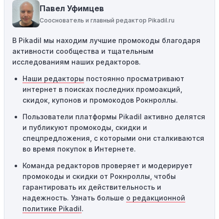
пытаетесь применить код к товару, не
Павел Уфимцев
соответствующему критериям, он не сработает.
Сооснователь и главный редактор Pikadil.ru
Требование минимальной покупки:
Некоторые
В Pikadil мы находим лучшие промокоды благодаря
промокоды требуют соблюдения минимального
активности сообщества и тщательным
порога покупки, чтобы получить право на скидку. Если
исследованиям наших редакторов.
сумма в корзине не соответствует указанному порогу,
код не сработает.
Наши редакторы
постоянно просматривают
интернет в поисках последних промоакций,
Географические ограничения:
Действие некоторых
скидок, купонов и промокодов Рокнроллы.
промокодов может быть ограничено определенными
местами или регионами. Если вы находитесь за
Пользователи платформы Pikadil активно делятся
пределами указанного региона, то код не будет
и публикуют промокоды, скидки и
применяться.
спецпредложения, с которыми они сталкиваются
во время покупок в Интернете.
Одноразовое использование:
Многие промокоды
Команда редакторов проверяет и модерирует
предназначены только для однократного
промокоды и скидки от Рокнроллы, чтобы
использования. Если код уже был использован кем-то
гарантировать их действительность и
другим, он не будет действовать повторно.
надежность. Узнать больше
о редакционной
Технические сбои:
Иногда технические неполадки на
политике Pikadil
.
сайте или в процессе оформления заказа могут