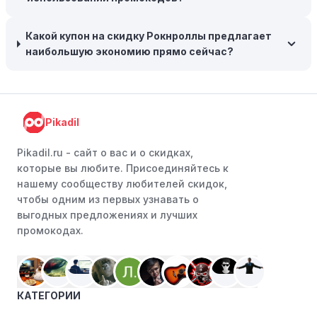
нескольких товаром в одном заказе.
Какой купон на скидку Рокнроллы предлагает
Следите за социальными сетями:
Следите за
наибольшую экономию прямо сейчас?
Рокнроллы в социальных сетях, таких как VK, Facebook
или Instagram. Ритейлеры часто делятся со своими
подписчиками эксклюзивными кодами скидок или
акциями.
Pikadil
Программы лояльности:
Присоединяйтесь к
программам лояльности, предлагаемым интернет-
Pikadil.ru - cайт о вас и о скидках,
магазинами, чтобы пользоваться такими
которые вы любите. Присоединяйтесь к
преимуществами, как скидки только для участников,
нашему сообществу любителей скидок,
ранний доступ к распродажам или эксклюзивным
чтобы одним из первых узнавать о
акциям.
выгодных предложениях и лучших
промокодах.
Особые скидки:
Если вы соответствуете этим
критериям, проверьте, предоставляет ли Рокнроллы
эксклюзивные скидки для студентов, ветеранов или
пенсионеров.
КАТЕГОРИИ