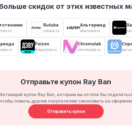
больше скидок от этих известных м
тотехники
Rutube
Альтермед
Ха
hoto.ru
rutube.ru
altermed.ru
har
Аренда
Poizon
Chromolab
Спро
ndex.ru
thepoizon.ru
chromolab.ru
spros
Отправьте купон Ray Ban
ботающий купон Ray Ban, которым вы хотели бы поделитьс
, чтобы помочь другим покупателям сэкономить на оформлен
Отправить купон