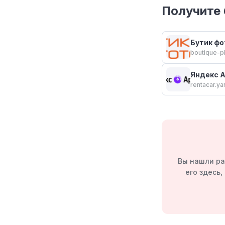
Получите 
Бутик фо
boutique-p
Яндекс 
rentacar.ya
Вы нашли ра
его здесь