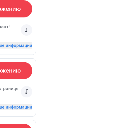
ожению
ант!
ьше информации
ожению
странице
ьше информации