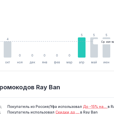
5
5
5
4
Ср. кол-в
0
0
0
0
0
окт
ноя
дек
янв
фев
мар
апр
май
июн
ромокодов Ray Ban
д
Покупатель из Россия/Уфа использовал
До -15% на...
в R
д
Покупатель использовал
Скидки до ...
в Ray Ban