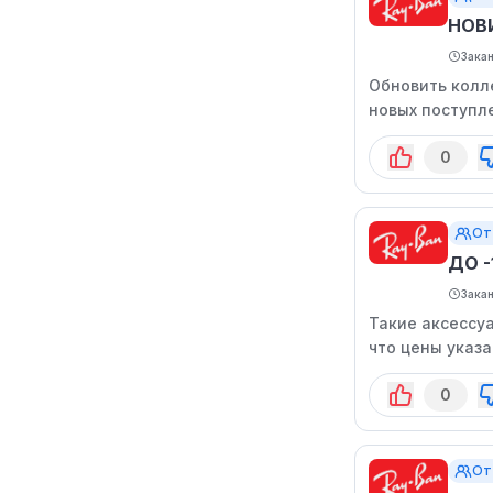
НОВ
Зака
Обновить колл
новых поступл
0
От
ДО 
Зака
Такие аксессу
что цены указа
0
От