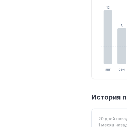
12
8
авг
сен
История п
20 дней наза
1 месяц наза