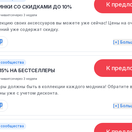
К предл
ИНКИ СО СКИДКАМИ ДО 10%
нчивается
через 3 недели
екцию своих аксессуаров вы можете уже сейчас! Цены на оч
ений уже содержат скидку.
[+] Бол
 сообщества
К предл
-15% НА БЕСТСЕЛЛЕРЫ
нчивается
через 3 недели
ары должны быть в коллекции каждого модника! Обратите 
ны уже с учетом дисконта.
[+] Бол
 сообщества
К предл