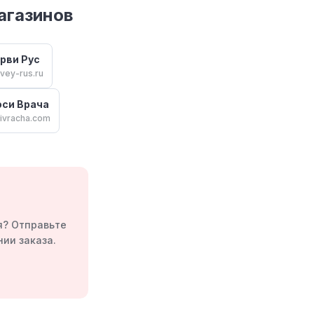
агазинов
рви Рус
vey-rus.ru
си Врача
ivracha.com
я? Отправьте
ии заказа.