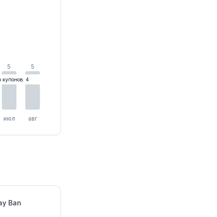
5
5
о купонов: 4
июл
авг
ay Ban