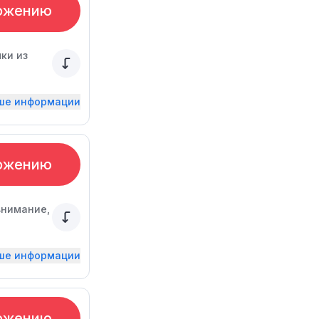
ожению
ки из
ьше информации
ожению
внимание,
ьше информации
ожению