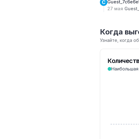
C
Guest_7c6e6
27 мая
Guest
Когда выг
Узнайте, когда о
Количеств
Наибольшая 