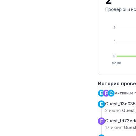
Проверки и и
2
1
0
02.08
История провер
E
F
C
Активные п
E
Guest_93e03
2 июля
Guest
F
Guest_fd73e
17 июня
Gues