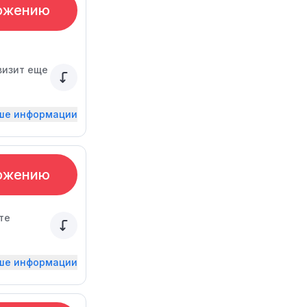
ожению
визит еще
ьше информации
ожению
те
ьше информации