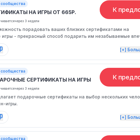
 сообщества
К предл
ИФИКАТЫ НА ИГРЫ ОТ 665Р.
нчивается
через 3 недели
можность порадовать ваших близких сертификатами на
 игры - прекрасный способ подарить им незабываемые вп
вольствие вместе!
[+] Бол
 сообщества
К предл
АРОЧНЫЕ СЕРТИФИКАТЫ НА ИГРЫ
нчивается
через 3 недели
лагает подарочные сертификаты на выбор нескольких чело
йн-игры.
[+] Бол
 сообщества