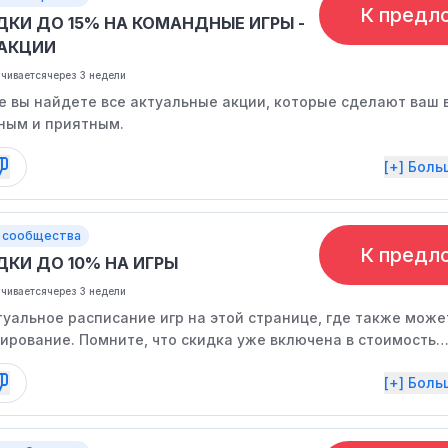
К предл
ДКИ ДО 15% НА КОМАНДНЫЕ ИГРЫ -
 АКЦИИ
нчивается
через 3 недели
е вы найдете все актуальные акции, которые сделают ваш 
ным и приятным.
[+] Бол
 сообщества
К предл
ДКИ ДО 10% НА ИГРЫ
нчивается
через 3 недели
туальное расписание игр на этой странице, где также може
ирование. Помните, что скидка уже включена в стоимость
дьте внимательны.
[+] Бол