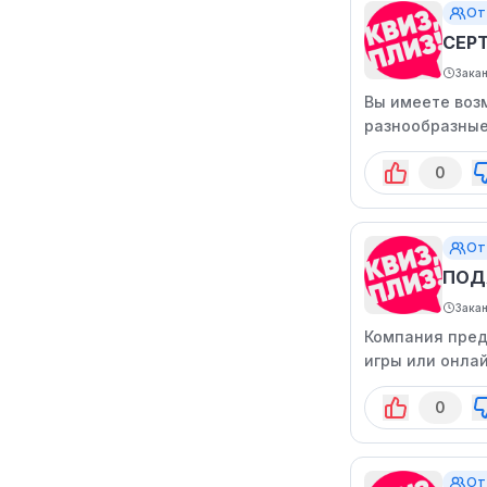
От
СЕРТ
Зака
Вы имеете воз
разнообразные
и получить удо
0
От
ПОД
Зака
Компания пред
игры или онла
0
От