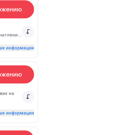
ожению
ечатления
ьше информации
ожению
век на
ьше информации