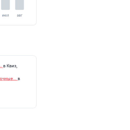
июл
авг
..
в Квиз,
очные...
в