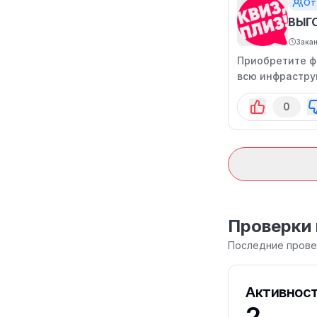
От
ВЫГ
Зака
Приобретите ф
всю инфраструк
узнать больше.
0
Проверки 
Последние провер
Активност
2