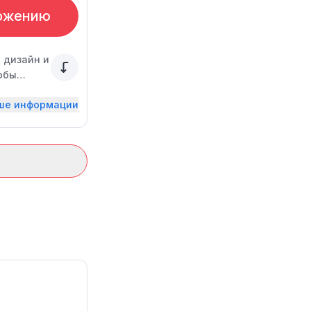
ожению
 дизайн и
обы
ьше информации