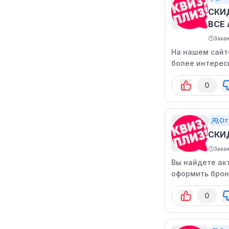
СКИ
ВСЕ
Зака
На нашем сайт
более интерес
0
От
СКИ
Зака
Вы найдете ак
оформить брон
посещения, бу
0