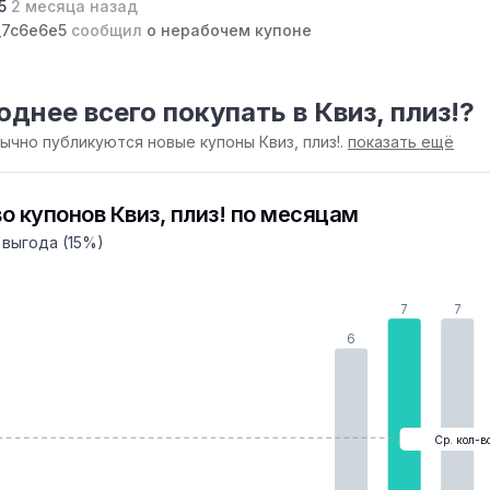
e5
2 месяца назад
_7c6e6e5
сообщил
о нерабочем купоне
однее всего покупать в Квиз, плиз!?
бычно публикуются новые купоны Квиз, плиз!.
показать ещё
о купонов Квиз, плиз! по месяцам
выгода (15%)
7
7
6
Ср. кол-в