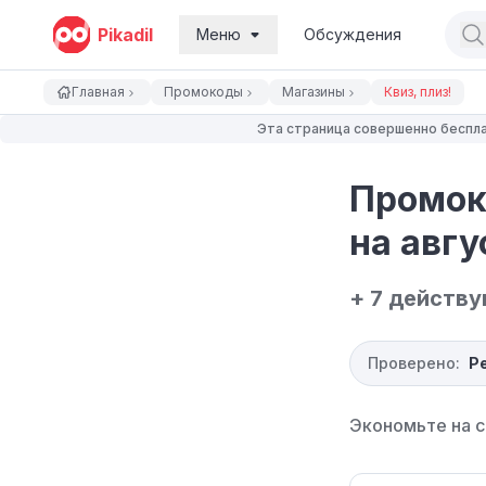
Pikadil
Меню
Обсуждения
Главная
Промокоды
Магазины
Квиз, плиз!
Эта страница совершенно беспла
Промоко
на авгу
+ 7 действ
Проверено:
Р
Экономьте на с