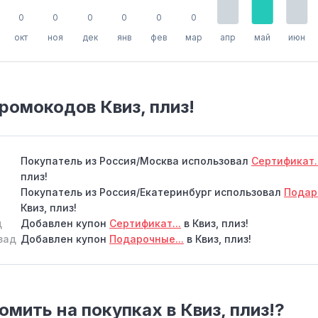
0
0
0
0
0
0
окт
ноя
дек
янв
фев
мар
апр
май
июн
ромокодов Квиз, плиз!
Покупатель из Россия/Москва использовал
Сертификат.
плиз!
Покупатель из Россия/Екатеринбург использовал
Подар
Квиз, плиз!
д
Добавлен купон
Сертификат...
в Квиз, плиз!
зад
Добавлен купон
Подарочные...
в Квиз, плиз!
омить на покупках в Квиз, плиз!?