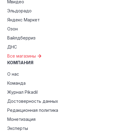
Мвидео
Эльдорадо
Яндекс Маркет
Озон
Вайлдберриз
ДНС
Все магазины
КОМПАНИЯ
О нас
Команда
Журнал Pikadil
Достоверность данных
Редакционная политика
Монетизация
Эксперты