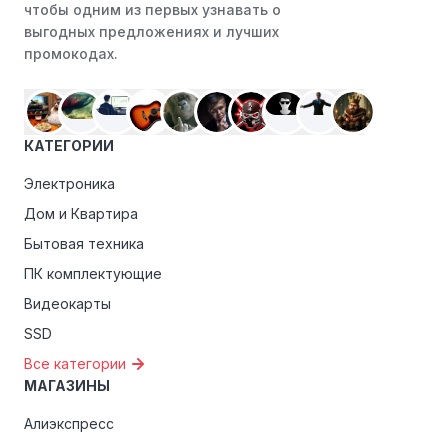
чтобы одним из первых узнавать о
подписчиками эксклюзивными кодами скидок или
выгодных предложениях и лучших
акциями.
промокодах.
Программы лояльности:
Присоединяйтесь к
программам лояльности, предлагаемым интернет-
магазинами, чтобы пользоваться такими
преимуществами, как скидки только для участников,
КАТЕГОРИИ
ранний доступ к распродажам или эксклюзивным
акциям.
Электроника
Дом и Квартира
Особые скидки:
Если вы соответствуете этим
критериям, проверьте, предоставляет ли PayLama
Бытовая техника
эксклюзивные скидки для студентов, ветеранов или
ПК комплектующие
пенсионеров.
Видеокарты
SSD
Все категории
МАГАЗИНЫ
Алиэкспресс