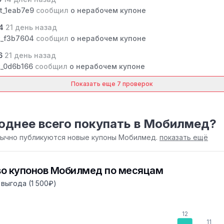
t_1eab7e9
сообщил
о нерабочем купоне
04
21 день назад
_f3b7604
сообщил
о нерабочем купоне
66
21 день назад
_0d6b166
сообщил
о нерабочем купоне
Показать еще 7 проверок
однее всего покупать в Мобилмед?
обычно публикуются новые купоны Мобилмед.
показать ещё
во купонов Мобилмед по месяцам
выгода (1 500₽)
12
11