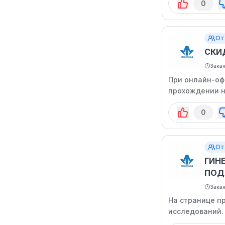
0
От
СКИ
Зака
При онлайн-оф
прохождении н
0
От
ГИН
ПОД
Зака
На странице п
исследований.