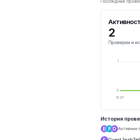
Последние прове
Активност
2
Проверки и и
1
0
31.07
История пров
E
F
D
Активные 
Guest_1eab7e