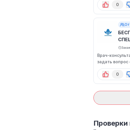
0
От
БЕС
СПЕ
Зака
Врач-консульта
задать вопрос
и посоветует н
0
Проверки