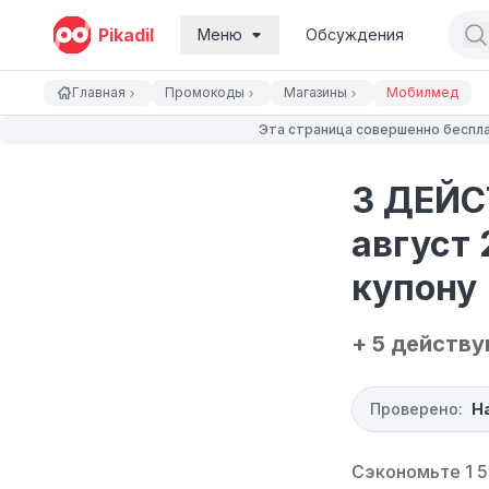
Pikadil
Меню
Обсуждения
Главная
Промокоды
Магазины
Мобилмед
Эта страница совершенно беспла
3 ДЕЙС
август 
купону
+ 5 действ
Проверено:
Н
Сэкономьте 1 5