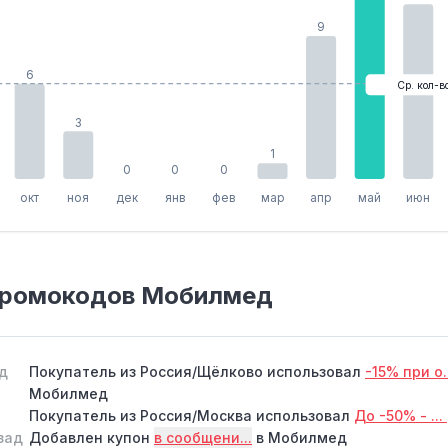
9
6
Ср. кол-в
3
1
0
0
0
окт
ноя
дек
янв
фев
мар
апр
май
июн
промокодов Мобилмед
ад
Покупатель из Россия/Щёлково использовал
-15% при о.
Мобилмед
Покупатель из Россия/Москва использовал
До -50% - ...
зад
Добавлен купон
в сообщени...
в Мобилмед