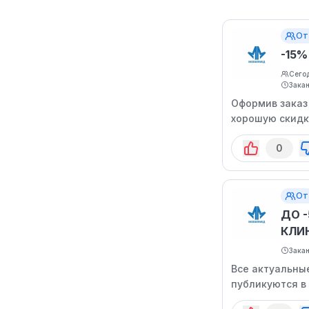
От
-15
Сегод
Зака
Оформив заказ 
хорошую скидк
0
От
ДО 
КЛИ
Зака
Все актуальны
публикуются в