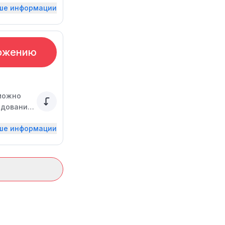
ьше информации
ожению
 можно
едований
ьше информации