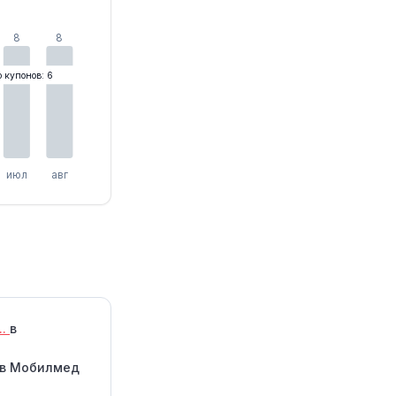
8
8
о купонов: 6
июл
авг
..
в
в Мобилмед