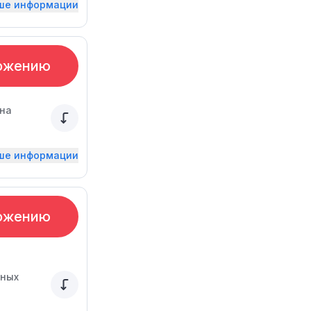
ьше информации
ожению
 на
ьше информации
ожению
чных