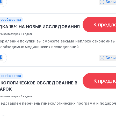
[+] Бол
 сообщества
К предл
ДКА 15% НА НОВЫЕ ИССЛЕДОВАНИЯ
нчивается
через 3 недели
ормлении покупки вы сможете весьма неплохо сэкономить
еобходимых медицинских исследований.
[+] Бол
 сообщества
К предл
ЕКОЛОГИЧЕСКОЕ ОБСЛЕДОВАНИЕ В
АРОК
нчивается
через 3 недели
редставлен перечень гинекологических программ и подаро