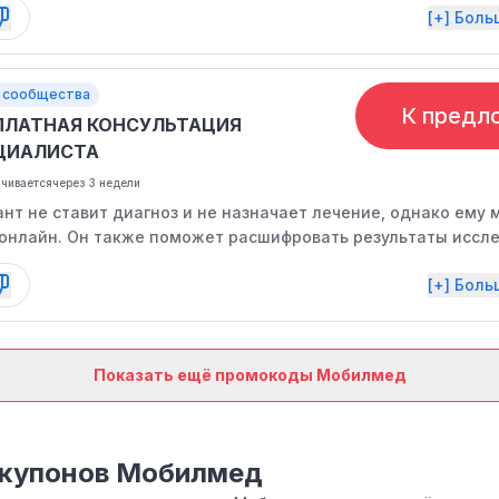
[+] Бол
 сообщества
К предл
ПЛАТНАЯ КОНСУЛЬТАЦИЯ
ЦИАЛИСТА
нчивается
через 3 недели
нт не ставит диагноз и не назначает лечение, однако ему
 онлайн. Он также поможет расшифровать результаты иссл
ужного врача.
[+] Бол
Показать ещё промокоды Мобилмед
 купонов Мобилмед