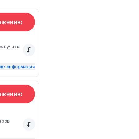
ожению
получите
ьше информации
ожению
тров