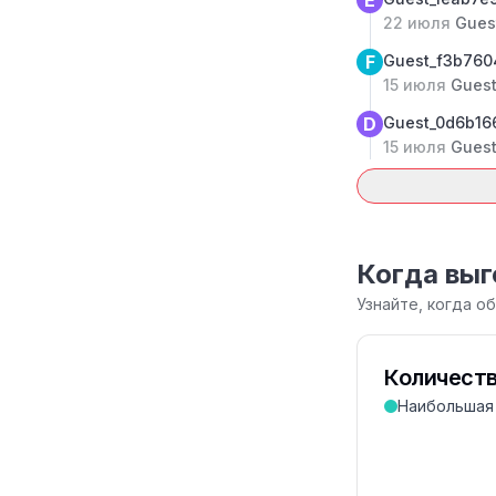
E
22 июля
Gues
F
Guest_f3b76
15 июля
Guest
D
Guest_0d6b1
15 июля
Guest
Когда выг
Узнайте, когда 
Количест
Наибольшая 