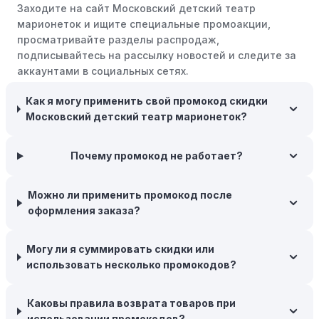
Заходите на сайт Московский детский театр
розничные компании часто предлагают значительные
марионеток и ищите специальные промоакции,
скидки.
просматривайте разделы распродаж,
Бросьте корзину:
Если Вы не торопитесь с покупкой,
подписывайтесь на рассылку новостей и следите за
добавьте товары в корзину и оставьте их на день или
аккаунтами в социальных сетях.
два. В некоторых случаях существует большая
вероятность того, что интернет-магазины, включая
Как я могу применить свой промокод скидки
Московский детский театр марионеток, могут
Московский детский театр марионеток?
прислать вам код скидки, чтобы побудить вас
завершить покупку.
Почему промокод не работает?
Межсезонные покупки:
Приобретайте товары во
время межсезонных распродаж, когда магазины
Можно ли применить промокод после
предлагают большие скидки, чтобы освободить
оформления заказа?
складские запасы. Планируйте заранее и покупайте
товары на следующий сезон, когда они будут в
Могу ли я суммировать скидки или
продаже.
использовать несколько промокодов?
Возможность бесплатной доставки:
Большинство
интернет-магазинов часто предлагают бесплатную
Каковы правила возврата товаров при
доставку, что позволяет сэкономить. Некоторые
использовании промокодов?