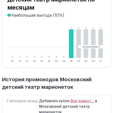
месяцам
Наибольшая выгода (10%)
5
5
5
5
5
Ср. кол-во купонов: 2
0
0
0
0
0
0
0
0
авг
сен
окт
ноя
дек
янв
фев
мар
апр
май
июн
июл
авг
История промокодов Московский
детский театр марионеток
7 месяцев назад
Добавлен купон
Все новост...
в
Московский детский театр
марионеток