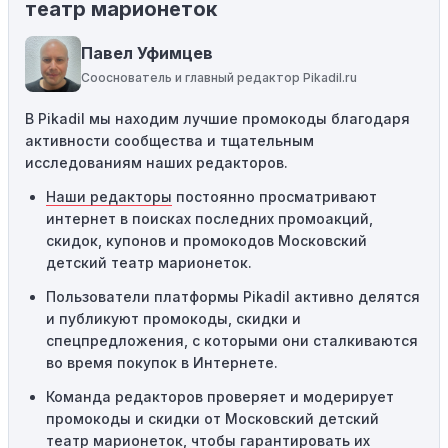
театр марионеток
пытаетесь применить код к товару, не
соответствующему критериям, он не сработает.
Павел Уфимцев
Требование минимальной покупки:
Некоторые
Сооснователь и главный редактор Pikadil.ru
промокоды требуют соблюдения минимального
порога покупки, чтобы получить право на скидку. Если
В Pikadil мы находим лучшие промокоды благодаря
сумма в корзине не соответствует указанному порогу,
активности сообщества и тщательным
код не сработает.
исследованиям наших редакторов.
Наши редакторы
постоянно просматривают
Географические ограничения:
Действие некоторых
интернет в поисках последних промоакций,
промокодов может быть ограничено определенными
скидок, купонов и промокодов Московский
местами или регионами. Если вы находитесь за
детский театр марионеток.
пределами указанного региона, то код не будет
применяться.
Пользователи платформы Pikadil активно делятся
и публикуют промокоды, скидки и
Одноразовое использование:
Многие промокоды
спецпредложения, с которыми они сталкиваются
предназначены только для однократного
во время покупок в Интернете.
использования. Если код уже был использован кем-то
другим, он не будет действовать повторно.
Команда редакторов проверяет и модерирует
промокоды и скидки от Московский детский
Технические сбои:
Иногда технические неполадки на
театр марионеток, чтобы гарантировать их