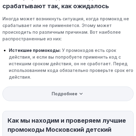
срабатывают так, как ожидалось
Иногда может возникнуть ситуация, когда промокод не
срабатывает или не применяется. Этому может
происходить по различным причинам. Вот наиболее
распространенные из них:
Истекшие промокоды:
У промокодов есть срок
действия, и если вы попробуете применить код с
истекшим сроком действия, он не сработает. Перед
использованием кода обязательно проверьте срок его
действия.
Уже со скидкой:
В некоторых случаях интересующий
Подробнее
вас товар может быть уже со скидкой. Некоторые
магазины предлагают скидки и акции напрямую, без
использования купонов с кодами скидок.
Как мы находим и проверяем лучшие
Ограничения на использование промокода:
Некоторые промокоды распространяются только на
промокоды Московский детский
определенные товары, бренды или категории. Если вы