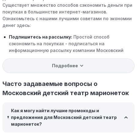
Существует множество способов сэкономить деньги при
покупках в большинстве интернет-магазинов.
Ознакомьтесь с нашими лучшими советами по экономии
денег здесь:
Подпишитесь на рассылку:
Простой способ
сэкономить на покупках - подписаться на
информационную рассылку компании Московский
детский театр марионеток. Розничные компании
часто рассылают своим подписчикам эксклюзивные
Подробнее
скидки, акции и ранний доступ к распродажам.
Программы вознаграждений:
Скорее всего, в
Часто задаваемые вопросы о
компании Московский детский театр марионеток есть
Московский детский театр марионеток
программы поощрения, позволяющие зарабатывать
баллы или cashback на покупках. Накапливайте баллы
и обменивайте их на скидки или будущие покупки.
Как я могу найти лучшие промокоды и
предложения для Московский детский театр
Совершать покупки во время распродаж:
Следите за
марионеток?
крупными распродажами, такими как "черная
пятница" или сезонными акциями. В такие периоды