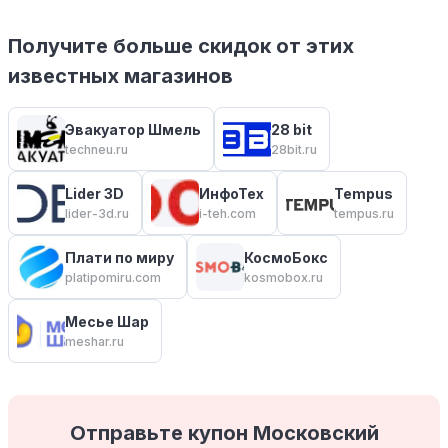
Получите больше скидок от этих
известных магазинов
Эвакуатор Шмель
28 bit
techneu.ru
28bit.ru
Lider 3D
ИнфоТех
Tempus
lider-3d.ru
i-teh.com
tempus.ru
Плати по миру
КосмоБокс
platipomiru.com
kosmobox.ru
Месье Шар
meshar.ru
Отправьте купон Московский