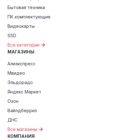
критериям, проверьте, предоставляет ли Look Online
Бытовая техника
эксклюзивные скидки для студентов, ветеранов или
ПК комплектующие
пенсионеров.
Видеокарты
SSD
Все категории
МАГАЗИНЫ
Алиэкспресс
Мвидео
Эльдорадо
Яндекс Маркет
Озон
Вайлдберриз
ДНС
Все магазины
КОМПАНИЯ