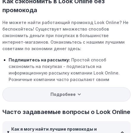
Как сэкономить в Look Online без
промокода
Не можете найти работающий промокод Look Online? Не
беспокойтесь! Существует множество способов
сэкономить деньги при покупках в большинстве
интернет-магазинов. Ознакомьтесь с нашими лучшими
советами по экономии денег здесь:
Подпишитесь на рассылку:
Простой способ
сэкономить на покупках - подписаться на
информационную рассылку компании Look Online.
Розничные компании часто рассылают своим
подписчикам эксклюзивные скидки, акции и ранний
доступ к распродажам.
Подробнее
Программы вознаграждений:
Скорее всего, в
компании Look Online есть программы поощрения,
Часто задаваемые вопросы о Look Online
позволяющие зарабатывать баллы или cashback на
покупках. Накапливайте баллы и обменивайте их на
Как я могу найти лучшие промокоды и
скидки или будущие покупки.