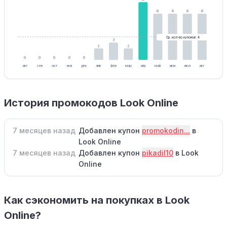
8
8
8
8
Ср. кол-во купонов: 4
3
2
2
0
0
0
0
0
авг
сен
окт
ноя
дек
янв
фев
мар
апр
май
июн
июл
авг
История промокодов Look Online
7 месяцев назад
Добавлен купон
promokodin...
в
Look Online
7 месяцев назад
Добавлен купон
pikadil10
в Look
Online
Как сэкономить на покупках в Look
Online?