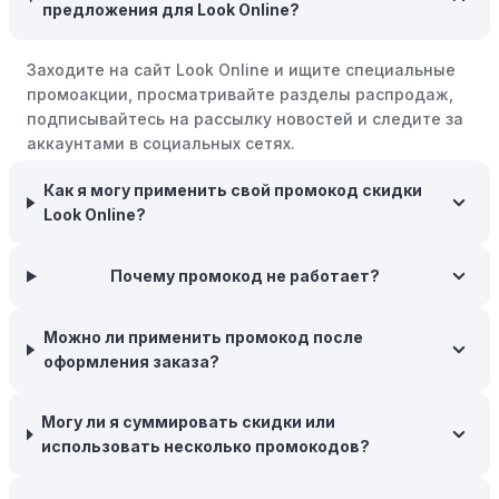
предложения для Look Online?
Совершать покупки во время распродаж:
Следите за
крупными распродажами, такими как "черная
Заходите на сайт Look Online и ищите специальные
пятница" или сезонными акциями. В такие периоды
промоакции, просматривайте разделы распродаж,
розничные компании часто предлагают значительные
подписывайтесь на рассылку новостей и следите за
скидки.
аккаунтами в социальных сетях.
Бросьте корзину:
Если Вы не торопитесь с покупкой,
Как я могу применить свой промокод скидки
добавьте товары в корзину и оставьте их на день или
Look Online?
два. В некоторых случаях существует большая
вероятность того, что интернет-магазины, включая
Look Online, могут прислать вам код скидки, чтобы
Почему промокод не работает?
побудить вас завершить покупку.
Межсезонные покупки:
Приобретайте товары во
Можно ли применить промокод после
время межсезонных распродаж, когда магазины
оформления заказа?
предлагают большие скидки, чтобы освободить
складские запасы. Планируйте заранее и покупайте
Могу ли я суммировать скидки или
товары на следующий сезон, когда они будут в
использовать несколько промокодов?
продаже.