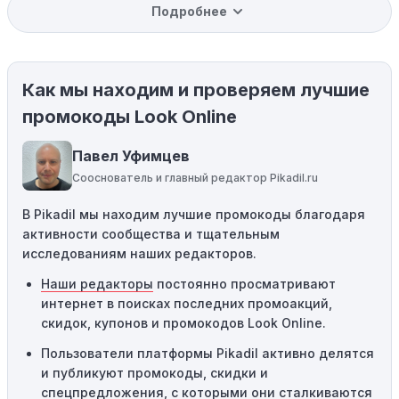
Подробнее
вас товар может быть уже со скидкой. Некоторые
магазины предлагают скидки и акции напрямую, без
использования купонов с кодами скидок.
Как мы находим и проверяем лучшие
Ограничения на использование промокода:
Некоторые промокоды распространяются только на
промокоды Look Online
определенные товары, бренды или категории. Если вы
пытаетесь применить код к товару, не
Павел Уфимцев
соответствующему критериям, он не сработает.
Сооснователь и главный редактор Pikadil.ru
Требование минимальной покупки:
Некоторые
В Pikadil мы находим лучшие промокоды благодаря
промокоды требуют соблюдения минимального
активности сообщества и тщательным
порога покупки, чтобы получить право на скидку. Если
исследованиям наших редакторов.
сумма в корзине не соответствует указанному порогу,
код не сработает.
Наши редакторы
постоянно просматривают
интернет в поисках последних промоакций,
Географические ограничения:
Действие некоторых
скидок, купонов и промокодов Look Online.
промокодов может быть ограничено определенными
местами или регионами. Если вы находитесь за
Пользователи платформы Pikadil активно делятся
пределами указанного региона, то код не будет
и публикуют промокоды, скидки и
применяться.
спецпредложения, с которыми они сталкиваются