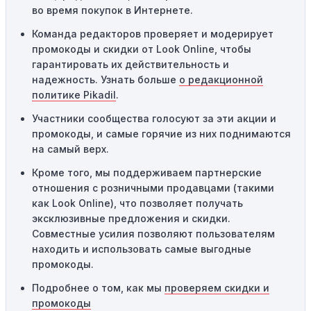
во время покупок в Интернете.
Одноразовое использование:
Многие промокоды
Команда редакторов проверяет и модерирует
предназначены только для однократного
промокоды и скидки от Look Online, чтобы
использования. Если код уже был использован кем-то
гарантировать их действительность и
другим, он не будет действовать повторно.
надежность. Узнать больше
о редакционной
Технические сбои:
Иногда технические неполадки на
политике Pikadil
.
сайте или в процессе оформления заказа могут
Участники сообщества голосуют за эти акции и
привести к неработоспособности кодов промокодов. В
промокоды, и самые горячие из них поднимаются
таких случаях следует обратиться за помощью в
на самый верх.
службу поддержки.
Кроме того, мы поддерживаем партнерские
отношения с розничными продавцами (такими
как Look Online), что позволяет получать
эксклюзивные предложения и скидки.
Совместные усилия позволяют пользователям
находить и использовать самые выгодные
промокоды.
Подробнее о том, как мы
проверяем скидки и
промокоды