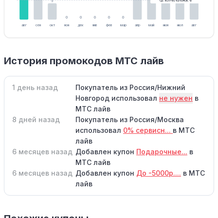
5
Ср. кол-во купонов: 6
0
0
0
0
0
авг
сен
окт
ноя
дек
янв
фев
мар
апр
май
июн
июл
авг
История промокодов МТС лайв
1 день назад
Покупатель из Россия/Нижний
Новгород использовал
не нужен
в
МТС лайв
8 дней назад
Покупатель из Россия/Москва
использовал
0% сервисн...
в МТС
лайв
6 месяцев назад
Добавлен купон
Подарочные...
в
МТС лайв
6 месяцев назад
Добавлен купон
До -5000р....
в МТС
лайв