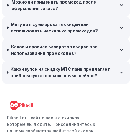
Можно ли применить промокод после
складские запасы. Планируйте заранее и покупайте
оформления заказа?
товары на следующий сезон, когда они будут в
продаже.
Могу ли я суммировать скидки или
Возможность бесплатной доставки:
Большинство
использовать несколько промокодов?
интернет-магазинов часто предлагают бесплатную
доставку, что позволяет сэкономить. Некоторые
Каковы правила возврата товаров при
магазины предоставляют бесплатную доставку при
использовании промокодов?
заказе на сумму, превышающую определенную,
поэтому рассмотрите возможность покупки
нескольких товаром в одном заказе.
Какой купон на скидку МТС лайв предлагает
наибольшую экономию прямо сейчас?
Следите за социальными сетями:
Следите за МТС
лайв в социальных сетях, таких как VK, Facebook или
Instagram. Ритейлеры часто делятся со своими
подписчиками эксклюзивными кодами скидок или
Pikadil
акциями.
Программы лояльности:
Присоединяйтесь к
Pikadil.ru - cайт о вас и о скидках,
программам лояльности, предлагаемым интернет-
которые вы любите. Присоединяйтесь к
магазинами, чтобы пользоваться такими
нашему сообществу любителей скидок,