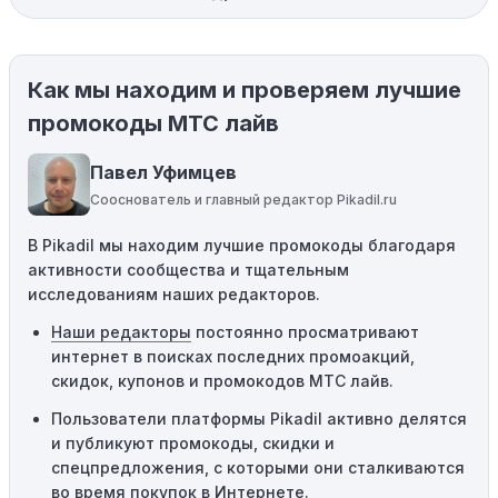
магазины предлагают скидки и акции напрямую, без
использования купонов с кодами скидок.
Как мы находим и проверяем лучшие
Ограничения на использование промокода:
Некоторые промокоды распространяются только на
промокоды МТС лайв
определенные товары, бренды или категории. Если вы
пытаетесь применить код к товару, не
Павел Уфимцев
соответствующему критериям, он не сработает.
Сооснователь и главный редактор Pikadil.ru
Требование минимальной покупки:
Некоторые
В Pikadil мы находим лучшие промокоды благодаря
промокоды требуют соблюдения минимального
активности сообщества и тщательным
порога покупки, чтобы получить право на скидку. Если
исследованиям наших редакторов.
сумма в корзине не соответствует указанному порогу,
код не сработает.
Наши редакторы
постоянно просматривают
интернет в поисках последних промоакций,
Географические ограничения:
Действие некоторых
скидок, купонов и промокодов МТС лайв.
промокодов может быть ограничено определенными
местами или регионами. Если вы находитесь за
Пользователи платформы Pikadil активно делятся
пределами указанного региона, то код не будет
и публикуют промокоды, скидки и
применяться.
спецпредложения, с которыми они сталкиваются
во время покупок в Интернете.