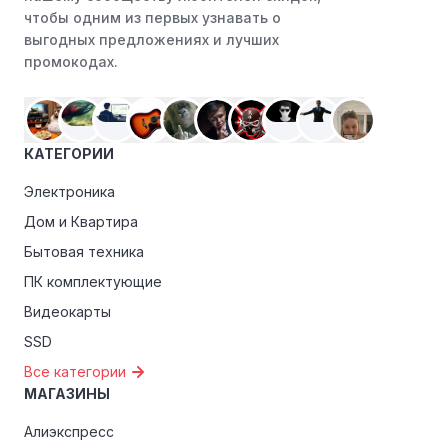
преимуществами, как скидки только для участников,
чтобы одним из первых узнавать о
ранний доступ к распродажам или эксклюзивным
выгодных предложениях и лучших
акциям.
промокодах.
Особые скидки:
Если вы соответствуете этим
критериям, проверьте, предоставляет ли МТС лайв
эксклюзивные скидки для студентов, ветеранов или
КАТЕГОРИИ
пенсионеров.
Электроника
Дом и Квартира
Бытовая техника
ПК комплектующие
Видеокарты
SSD
Все категории
МАГАЗИНЫ
Алиэкспресс