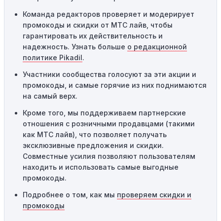
Одноразовое использование:
Многие промокоды
Команда редакторов проверяет и модерирует
предназначены только для однократного
промокоды и скидки от МТС лайв, чтобы
использования. Если код уже был использован кем-то
гарантировать их действительность и
другим, он не будет действовать повторно.
надежность. Узнать больше
о редакционной
Технические сбои:
Иногда технические неполадки на
политике Pikadil
.
сайте или в процессе оформления заказа могут
Участники сообщества голосуют за эти акции и
привести к неработоспособности кодов промокодов. В
промокоды, и самые горячие из них поднимаются
таких случаях следует обратиться за помощью в
на самый верх.
службу поддержки.
Кроме того, мы поддерживаем партнерские
отношения с розничными продавцами (такими
как МТС лайв), что позволяет получать
эксклюзивные предложения и скидки.
Совместные усилия позволяют пользователям
находить и использовать самые выгодные
промокоды.
Подробнее о том, как мы
проверяем скидки и
промокоды