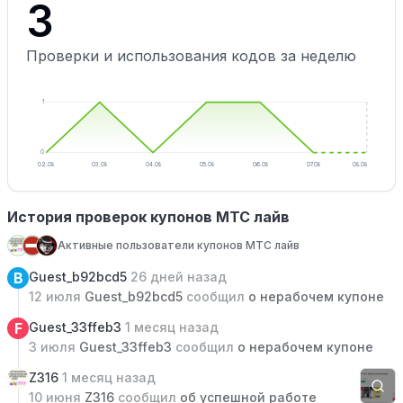
3
Проверки и использования кодов за неделю
1
0
02.08
03.08
04.08
05.08
06.08
07.08
08.08
История проверок купонов МТС лайв
Активные пользователи купонов МТС лайв
B
Guest_b92bcd5
26 дней назад
12 июля
Guest_b92bcd5
сообщил
о нерабочем купоне
F
Guest_33ffeb3
1 месяц назад
3 июля
Guest_33ffeb3
сообщил
о нерабочем купоне
Z316
1 месяц назад
10 июня
Z316
сообщил
об успешной работе