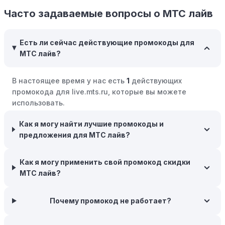
компании МТС лайв есть программы поощрения,
Часто задаваемые вопросы о МТС лайв
позволяющие зарабатывать баллы или cashback на
покупках. Накапливайте баллы и обменивайте их на
Есть ли сейчас действующие промокоды для
скидки или будущие покупки.
МТС лайв?
Совершать покупки во время распродаж:
Следите за
крупными распродажами, такими как "черная
В настоящее время у нас есть
1
действующих
пятница" или сезонными акциями. В такие периоды
промокода для live.mts.ru, которые вы можете
розничные компании часто предлагают значительные
использовать.
скидки.
Как я могу найти лучшие промокоды и
Бросьте корзину:
Если Вы не торопитесь с покупкой,
предложения для МТС лайв?
добавьте товары в корзину и оставьте их на день или
два. В некоторых случаях существует большая
вероятность того, что интернет-магазины, включая
Как я могу применить свой промокод скидки
МТС лайв, могут прислать вам код скидки, чтобы
МТС лайв?
побудить вас завершить покупку.
Межсезонные покупки:
Почему промокод не работает?
Приобретайте товары во
время межсезонных распродаж, когда магазины
предлагают большие скидки, чтобы освободить