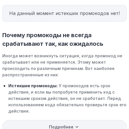
На данный момент истекших промокодов нет!
Почему промокоды не всегда
срабатывают так, как ожидалось
Иногда может возникнуть ситуация, когда промокод не
срабатывает или не применяется. Этому может
происходить по различным причинам. Вот наиболее
распространенные из них:
Истекшие промокоды:
У промокодов есть срок
действия, и если вы попробуете применить код с
истекшим сроком действия, он не сработает. Перед
использованием кода обязательно проверьте срок его
действия.
Уже со скидкой:
В некоторых случаях интересующий
Подробнее
вас товар может быть уже со скидкой. Некоторые