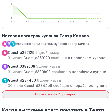
3
2
1
0
31.07
01.08
02.08
03.08
04.08
05.08
06.08
История проверок купонов Театр Камала
A
B
D
Активные пользователи купонов Театр Камала
A
Guest_a359129
5 дней назад
31 июля
Guest_a359129
сообщил
о нерабочем купоне
B
Guest_6389b08
5 дней назад
31 июля
Guest_6389b08
сообщил
о нерабочем купоне
D
Guest_d2844b6
6 дней назад
30 июля
Guest_d2844b6
сообщил
о нерабочем купоне
Показать еще 7 проверок
Когда выгоднее всего покупать в Театр