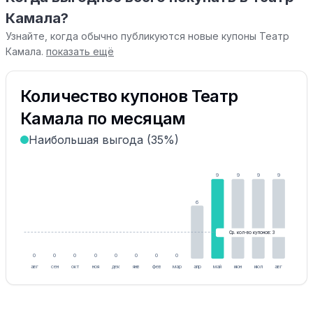
Камала?
Узнайте, когда обычно публикуются новые купоны Театр
Камала.
показать ещё
Количество купонов Театр
Камала по месяцам
Наибольшая выгода (35%)
9
9
9
9
6
Ср. кол-во купонов: 3
0
0
0
0
0
0
0
0
авг
сен
окт
ноя
дек
янв
фев
мар
апр
май
июн
июл
авг