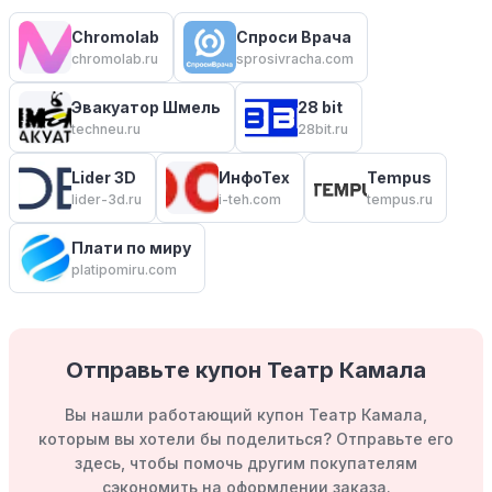
Chromolab
Спроси Врача
chromolab.ru
sprosivracha.com
Эвакуатор Шмель
28 bit
techneu.ru
28bit.ru
Lider 3D
ИнфоТех
Tempus
lider-3d.ru
i-teh.com
tempus.ru
Плати по миру
platipomiru.com
Отправьте купон Театр Камала
Вы нашли работающий купон Театр Камала,
которым вы хотели бы поделиться? Отправьте его
здесь, чтобы помочь другим покупателям
сэкономить на оформлении заказа.