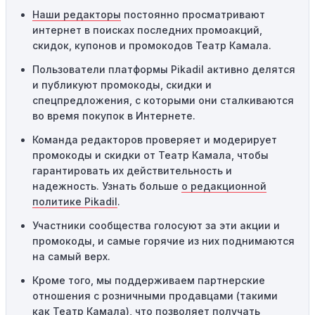
код не сработает.
Наши редакторы
постоянно просматривают
интернет в поисках последних промоакций,
Географические ограничения:
Действие некоторых
скидок, купонов и промокодов Театр Камала.
промокодов может быть ограничено определенными
местами или регионами. Если вы находитесь за
Пользователи платформы Pikadil активно делятся
пределами указанного региона, то код не будет
и публикуют промокоды, скидки и
применяться.
спецпредложения, с которыми они сталкиваются
во время покупок в Интернете.
Одноразовое использование:
Многие промокоды
Команда редакторов проверяет и модерирует
предназначены только для однократного
промокоды и скидки от Театр Камала, чтобы
использования. Если код уже был использован кем-то
гарантировать их действительность и
другим, он не будет действовать повторно.
надежность. Узнать больше
о редакционной
Технические сбои:
Иногда технические неполадки на
политике Pikadil
.
сайте или в процессе оформления заказа могут
Участники сообщества голосуют за эти акции и
привести к неработоспособности кодов промокодов. В
промокоды, и самые горячие из них поднимаются
таких случаях следует обратиться за помощью в
на самый верх.
службу поддержки.
Кроме того, мы поддерживаем партнерские
отношения с розничными продавцами (такими
как Театр Камала), что позволяет получать