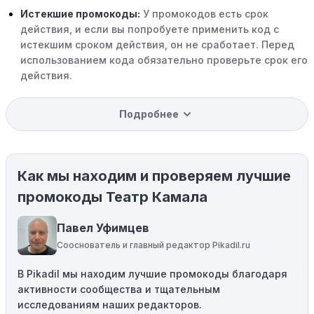
Истекшие промокоды:
У промокодов есть срок
действия, и если вы попробуете применить код с
истекшим сроком действия, он не сработает. Перед
использованием кода обязательно проверьте срок его
действия.
Уже со скидкой:
В некоторых случаях интересующий
Подробнее
вас товар может быть уже со скидкой. Некоторые
магазины предлагают скидки и акции напрямую, без
использования купонов с кодами скидок.
Как мы находим и проверяем лучшие
Ограничения на использование промокода:
Некоторые промокоды распространяются только на
промокоды Театр Камала
определенные товары, бренды или категории. Если вы
пытаетесь применить код к товару, не
Павел Уфимцев
соответствующему критериям, он не сработает.
Сооснователь и главный редактор Pikadil.ru
Требование минимальной покупки:
Некоторые
В Pikadil мы находим лучшие промокоды благодаря
промокоды требуют соблюдения минимального
активности сообщества и тщательным
порога покупки, чтобы получить право на скидку. Если
исследованиям наших редакторов.
сумма в корзине не соответствует указанному порогу,