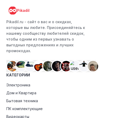
Программы лояльности:
Присоединяйтесь к
Pikadil
программам лояльности, предлагаемым интернет-
магазинами, чтобы пользоваться такими
Pikadil.ru - cайт о вас и о скидках,
преимуществами, как скидки только для участников,
которые вы любите. Присоединяйтесь к
ранний доступ к распродажам или эксклюзивным
нашему сообществу любителей скидок,
акциям.
чтобы одним из первых узнавать о
выгодных предложениях и лучших
Особые скидки:
Если вы соответствуете этим
промокодах.
критериям, проверьте, предоставляет ли Театр
Камала эксклюзивные скидки для студентов,
ветеранов или пенсионеров.
КАТЕГОРИИ
Электроника
Дом и Квартира
Бытовая техника
ПК комплектующие
Видеокарты