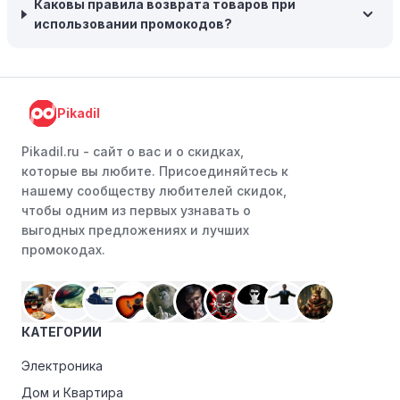
заказе на сумму, превышающую определенную,
Каковы правила возврата товаров при
поэтому рассмотрите возможность покупки
использовании промокодов?
нескольких товаром в одном заказе.
Следите за социальными сетями:
Следите за GGLead
в социальных сетях, таких как VK, Facebook или
Pikadil
Instagram. Ритейлеры часто делятся со своими
подписчиками эксклюзивными кодами скидок или
Pikadil.ru - cайт о вас и о скидках,
акциями.
которые вы любите. Присоединяйтесь к
Программы лояльности:
Присоединяйтесь к
нашему сообществу любителей скидок,
программам лояльности, предлагаемым интернет-
чтобы одним из первых узнавать о
магазинами, чтобы пользоваться такими
выгодных предложениях и лучших
преимуществами, как скидки только для участников,
промокодах.
ранний доступ к распродажам или эксклюзивным
акциям.
Особые скидки:
Если вы соответствуете этим
КАТЕГОРИИ
критериям, проверьте, предоставляет ли GGLead
эксклюзивные скидки для студентов, ветеранов или
Электроника
пенсионеров.
Дом и Квартира