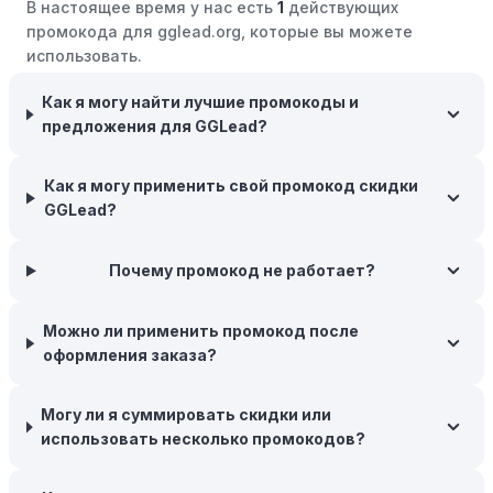
В настоящее время у нас есть
1
действующих
розничные компании часто предлагают значительные
промокода для gglead.org, которые вы можете
скидки.
использовать.
Бросьте корзину:
Если Вы не торопитесь с покупкой,
добавьте товары в корзину и оставьте их на день или
Как я могу найти лучшие промокоды и
два. В некоторых случаях существует большая
предложения для GGLead?
вероятность того, что интернет-магазины, включая
GGLead, могут прислать вам код скидки, чтобы
Как я могу применить свой промокод скидки
побудить вас завершить покупку.
GGLead?
Межсезонные покупки:
Приобретайте товары во
время межсезонных распродаж, когда магазины
Почему промокод не работает?
предлагают большие скидки, чтобы освободить
складские запасы. Планируйте заранее и покупайте
Можно ли применить промокод после
товары на следующий сезон, когда они будут в
оформления заказа?
продаже.
Возможность бесплатной доставки:
Большинство
Могу ли я суммировать скидки или
интернет-магазинов часто предлагают бесплатную
использовать несколько промокодов?
доставку, что позволяет сэкономить. Некоторые
магазины предоставляют бесплатную доставку при