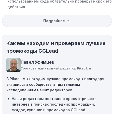
использованием кода обязательно проверьте срок его
действия.
Уже со скидкой:
В некоторых случаях интересующий
Подробнее
вас товар может быть уже со скидкой. Некоторые
магазины предлагают скидки и акции напрямую, без
использования купонов с кодами скидок.
Как мы находим и проверяем лучшие
Ограничения на использование промокода:
Некоторые промокоды распространяются только на
промокоды GGLead
определенные товары, бренды или категории. Если вы
пытаетесь применить код к товару, не
Павел Уфимцев
соответствующему критериям, он не сработает.
Сооснователь и главный редактор Pikadil.ru
Требование минимальной покупки:
Некоторые
В Pikadil мы находим лучшие промокоды благодаря
промокоды требуют соблюдения минимального
активности сообщества и тщательным
порога покупки, чтобы получить право на скидку. Если
исследованиям наших редакторов.
сумма в корзине не соответствует указанному порогу,
код не сработает.
Наши редакторы
постоянно просматривают
интернет в поисках последних промоакций,
Географические ограничения:
Действие некоторых
скидок, купонов и промокодов GGLead.
промокодов может быть ограничено определенными