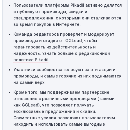
местами или регионами. Если вы находитесь за
Пользователи платформы Pikadil активно делятся
пределами указанного региона, то код не будет
и публикуют промокоды, скидки и
применяться.
спецпредложения, с которыми они сталкиваются
во время покупок в Интернете.
Одноразовое использование:
Многие промокоды
Команда редакторов проверяет и модерирует
предназначены только для однократного
промокоды и скидки от GGLead, чтобы
использования. Если код уже был использован кем-то
гарантировать их действительность и
другим, он не будет действовать повторно.
надежность. Узнать больше
о редакционной
Технические сбои:
Иногда технические неполадки на
политике Pikadil
.
сайте или в процессе оформления заказа могут
Участники сообщества голосуют за эти акции и
привести к неработоспособности кодов промокодов. В
промокоды, и самые горячие из них поднимаются
таких случаях следует обратиться за помощью в
на самый верх.
службу поддержки.
Кроме того, мы поддерживаем партнерские
отношения с розничными продавцами (такими
как GGLead), что позволяет получать
эксклюзивные предложения и скидки.
Совместные усилия позволяют пользователям
находить и использовать самые выгодные