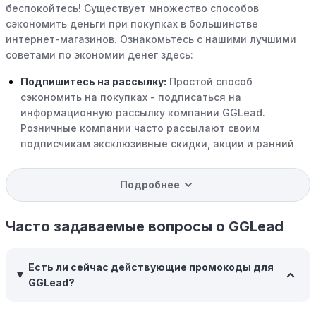
беспокойтесь! Существует множество способов
сэкономить деньги при покупках в большинстве
интернет-магазинов. Ознакомьтесь с нашими лучшими
советами по экономии денег здесь:
Подпишитесь на рассылку:
Простой способ
сэкономить на покупках - подписаться на
информационную рассылку компании GGLead.
Розничные компании часто рассылают своим
подписчикам эксклюзивные скидки, акции и ранний
доступ к распродажам.
Подробнее
Программы вознаграждений:
Скорее всего, в
компании GGLead есть программы поощрения,
позволяющие зарабатывать баллы или cashback на
Часто задаваемые вопросы о GGLead
покупках. Накапливайте баллы и обменивайте их на
скидки или будущие покупки.
Есть ли сейчас действующие промокоды для
Совершать покупки во время распродаж:
Следите за
GGLead?
крупными распродажами, такими как "черная
пятница" или сезонными акциями. В такие периоды