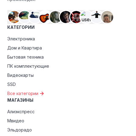
Особые скидки:
Если вы соответствуете этим
критериям, проверьте, предоставляет ли GFN.AM
эксклюзивные скидки для студентов, ветеранов или
КАТЕГОРИИ
пенсионеров.
Электроника
Дом и Квартира
Бытовая техника
ПК комплектующие
Видеокарты
SSD
Все категории
МАГАЗИНЫ
Алиэкспресс
Мвидео
Эльдорадо