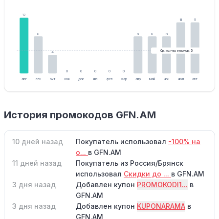
12
11
11
8
8
8
8
Ср. кол-во купонов: 5
4
0
0
0
0
0
авг
сен
окт
ноя
дек
янв
фев
мар
апр
май
июн
июл
авг
История промокодов GFN.AM
10 дней назад
Покупатель использовал
-100% на
о...
в GFN.AM
11 дней назад
Покупатель из Россия/Брянск
использовал
Скидки до ...
в GFN.AM
3 дня назад
Добавлен купон
PROMOKODI1...
в
GFN.AM
3 дня назад
Добавлен купон
KUPONARAMA
в
GFN.AM