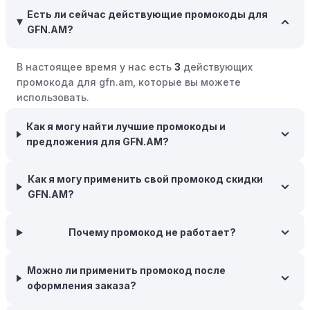
покупках. Накапливайте баллы и обменивайте их на
Есть ли сейчас действующие промокоды для
скидки или будущие покупки.
GFN.AM?
Совершать покупки во время распродаж:
Следите за
крупными распродажами, такими как "черная
В настоящее время у нас есть
3
действующих
пятница" или сезонными акциями. В такие периоды
промокода для gfn.am, которые вы можете
розничные компании часто предлагают значительные
использовать.
скидки.
Как я могу найти лучшие промокоды и
Бросьте корзину:
Если Вы не торопитесь с покупкой,
предложения для GFN.AM?
добавьте товары в корзину и оставьте их на день или
два. В некоторых случаях существует большая
вероятность того, что интернет-магазины, включая
Как я могу применить свой промокод скидки
GFN.AM, могут прислать вам код скидки, чтобы
GFN.AM?
побудить вас завершить покупку.
Межсезонные покупки:
Почему промокод не работает?
Приобретайте товары во
время межсезонных распродаж, когда магазины
предлагают большие скидки, чтобы освободить
Можно ли применить промокод после
складские запасы. Планируйте заранее и покупайте
оформления заказа?
товары на следующий сезон, когда они будут в
продаже.