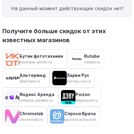
На данный момент действующих скидок нет!
Получите больше скидок от этих
известных магазинов
Бутик фототехники
Rutube
boutique-photo.ru
rutube.ru
Альтермед
Харви Рус
altermed.ru
harvey-rus.ru
Яндекс Аренда
Poizon
rentacar.yandex.ru
thepoizon.ru
Chromolab
Спроси Врача
chromolab.ru
sprosivracha.com