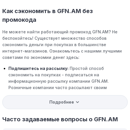
Как сэкономить в GFN.AM без
промокода
Не можете найти работающий промокод GFN.AM? Не
беспокойтесь! Существует множество способов
сэкономить деньги при покупках в большинстве
интернет-магазинов. Ознакомьтесь с нашими лучшими
советами по экономии денег здесь:
Подпишитесь на рассылку:
Простой способ
сэкономить на покупках - подписаться на
информационную рассылку компании GFN.AM.
Розничные компании часто рассылают своим
подписчикам эксклюзивные скидки, акции и ранний
доступ к распродажам.
Подробнее
Программы вознаграждений:
Скорее всего, в
компании GFN.AM есть программы поощрения,
Часто задаваемые вопросы о GFN.AM
позволяющие зарабатывать баллы или cashback на