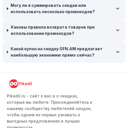
Могу ли я суммировать скидки или
Возможность бесплатной доставки:
Большинство
использовать несколько промокодов?
интернет-магазинов часто предлагают бесплатную
доставку, что позволяет сэкономить. Некоторые
Каковы правила возврата товаров при
магазины предоставляют бесплатную доставку при
использовании промокодов?
заказе на сумму, превышающую определенную,
поэтому рассмотрите возможность покупки
нескольких товаром в одном заказе.
Какой купон на скидку GFN.AM предлагает
наибольшую экономию прямо сейчас?
Следите за социальными сетями:
Следите за GFN.AM
в социальных сетях, таких как VK, Facebook или
Instagram. Ритейлеры часто делятся со своими
подписчиками эксклюзивными кодами скидок или
Pikadil
акциями.
Программы лояльности:
Присоединяйтесь к
Pikadil.ru - cайт о вас и о скидках,
программам лояльности, предлагаемым интернет-
которые вы любите. Присоединяйтесь к
магазинами, чтобы пользоваться такими
нашему сообществу любителей скидок,
преимуществами, как скидки только для участников,
чтобы одним из первых узнавать о
ранний доступ к распродажам или эксклюзивным
выгодных предложениях и лучших
акциям.
промокодах.