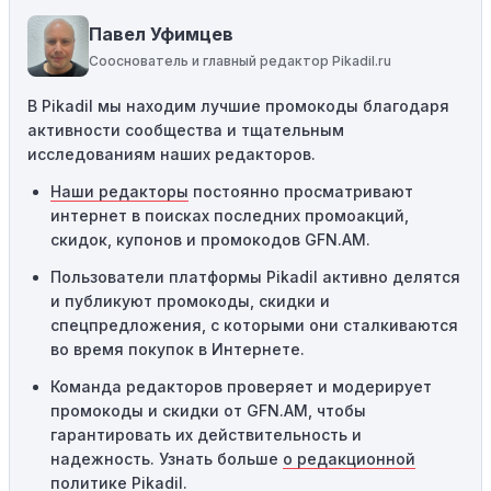
пытаетесь применить код к товару, не
Павел Уфимцев
соответствующему критериям, он не сработает.
Сооснователь и главный редактор Pikadil.ru
Требование минимальной покупки:
Некоторые
В Pikadil мы находим лучшие промокоды благодаря
промокоды требуют соблюдения минимального
активности сообщества и тщательным
порога покупки, чтобы получить право на скидку. Если
исследованиям наших редакторов.
сумма в корзине не соответствует указанному порогу,
код не сработает.
Наши редакторы
постоянно просматривают
интернет в поисках последних промоакций,
Географические ограничения:
Действие некоторых
скидок, купонов и промокодов GFN.AM.
промокодов может быть ограничено определенными
местами или регионами. Если вы находитесь за
Пользователи платформы Pikadil активно делятся
пределами указанного региона, то код не будет
и публикуют промокоды, скидки и
применяться.
спецпредложения, с которыми они сталкиваются
во время покупок в Интернете.
Одноразовое использование:
Многие промокоды
Команда редакторов проверяет и модерирует
предназначены только для однократного
промокоды и скидки от GFN.AM, чтобы
использования. Если код уже был использован кем-то
гарантировать их действительность и
другим, он не будет действовать повторно.
надежность. Узнать больше
о редакционной
Технические сбои:
Иногда технические неполадки на
политике Pikadil
.