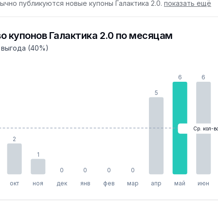
бычно публикуются новые купоны Галактика 2.0.
показать ещё
о купонов Галактика 2.0 по месяцам
 выгода (40%)
6
6
5
Ср. кол-в
2
1
0
0
0
0
окт
ноя
дек
янв
фев
мар
апр
май
июн