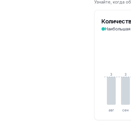
Узнайте, когда о
Количеств
Наибольшая
3
3
авг
сен