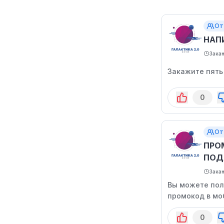
От
НАП
Зака
Закажите пять
0
От
ПРО
ПОД
Зака
Вы можете пол
промокод в мо
времени.
0