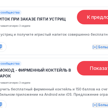
 сообщества
К предл
ИТОК ПРИ ЗАКАЗЕ ПЯТИ УСТРИЦ
нчивается
через 3 недели
 устриц и получите игристый напиток совершенно бесплатн
[+] Бол
 сообщества
Показа
МОКОД - ФИРМЕННЫЙ КОКТЕЙЛЬ В
АРОК
нчивается
через 3 недели
учить бесплатный фирменный коктейль и 150 баллов на сче
бильном приложении на Android или iOS. Предложение огра
[+] Бол