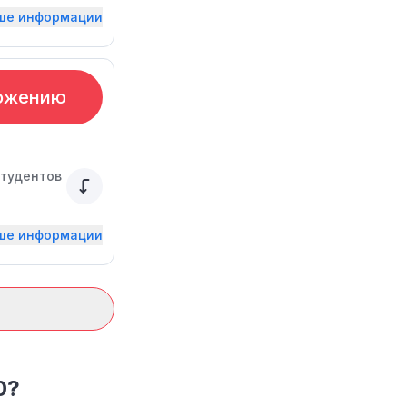
ьше информации
ожению
студентов
ьше информации
0?