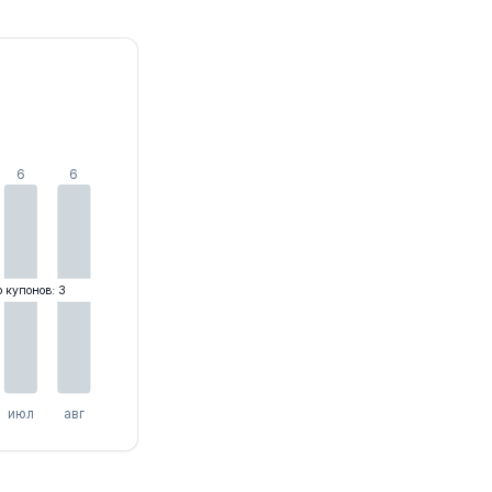
6
6
о купонов: 3
июл
авг