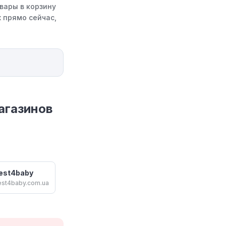
вары в корзину
 прямо сейчас,
агазинов
est4baby
est4baby.com.ua