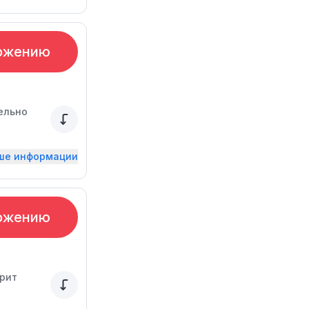
ожению
ельно
ьше информации
ожению
арит