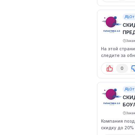
От
СКИД
ПРЕ
Зака
На этой стран
следите за об
0
От
СКИ
БОУ
Зака
Компания позд
скидку до 20% 