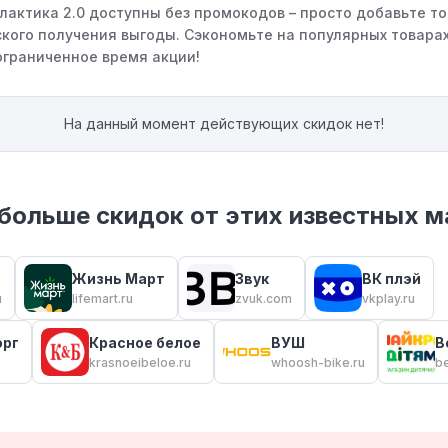
алактика 2.0 доступны без промокодов – просто добавьте то
кого получения выгоды. Сэкономьте на популярных товарах
ограниченное время акции!
На данный момент действующих скидок нет!
больше скидок от этих известных м
Жизнь Март
Звук
ВК плэй
u
lifemart.ru
zvuk.com
vkplay.ru
орг
Красное белое
ВУШ
B
krasnoeibeloe.ru
whoosh-bike.ru
b