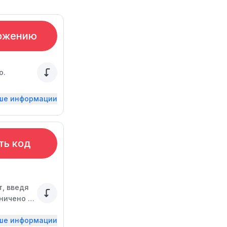
ожению
о.
ьше информации
ть код
т, введя
ничено по
ьше информации