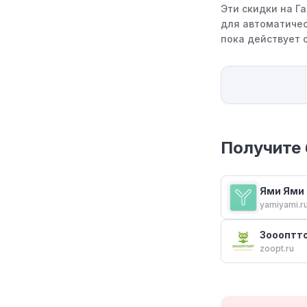
Эти скидки на Г
для автоматичес
пока действует 
Получите 
Ями Ями
yamiyami.r
Зоооптт
zoopt.ru