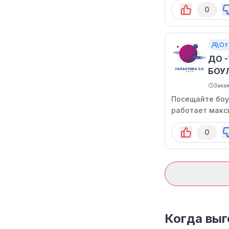
0
От
ДО 
БОУ
Зака
Посещайте боул
работает макс
0
Когда выг