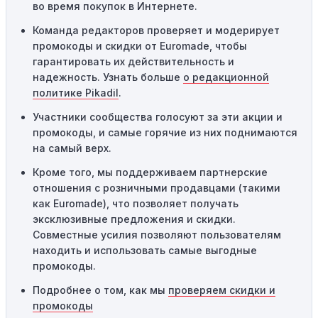
во время покупок в Интернете.
Одноразовое использование:
Многие промокоды
Команда редакторов проверяет и модерирует
предназначены только для однократного
промокоды и скидки от Euromade, чтобы
использования. Если код уже был использован кем-то
гарантировать их действительность и
другим, он не будет действовать повторно.
надежность. Узнать больше
о редакционной
Технические сбои:
Иногда технические неполадки на
политике Pikadil
.
сайте или в процессе оформления заказа могут
Участники сообщества голосуют за эти акции и
привести к неработоспособности кодов промокодов. В
промокоды, и самые горячие из них поднимаются
таких случаях следует обратиться за помощью в
на самый верх.
службу поддержки.
Кроме того, мы поддерживаем партнерские
отношения с розничными продавцами (такими
как Euromade), что позволяет получать
эксклюзивные предложения и скидки.
Совместные усилия позволяют пользователям
находить и использовать самые выгодные
промокоды.
Подробнее о том, как мы
проверяем скидки и
промокоды