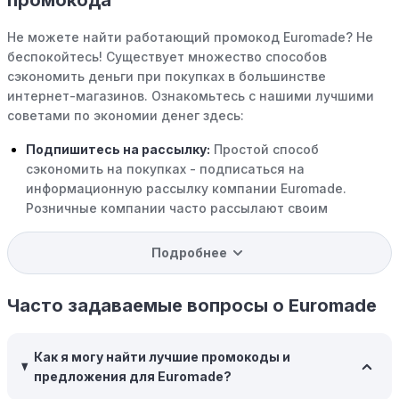
промокода
Не можете найти работающий промокод Euromade? Не
беспокойтесь! Существует множество способов
сэкономить деньги при покупках в большинстве
интернет-магазинов. Ознакомьтесь с нашими лучшими
советами по экономии денег здесь:
Подпишитесь на рассылку:
Простой способ
сэкономить на покупках - подписаться на
информационную рассылку компании Euromade.
Розничные компании часто рассылают своим
подписчикам эксклюзивные скидки, акции и ранний
доступ к распродажам.
Подробнее
Программы вознаграждений:
Скорее всего, в
компании Euromade есть программы поощрения,
Часто задаваемые вопросы о Euromade
позволяющие зарабатывать баллы или cashback на
покупках. Накапливайте баллы и обменивайте их на
Как я могу найти лучшие промокоды и
скидки или будущие покупки.
предложения для Euromade?
Совершать покупки во время распродаж:
Следите за