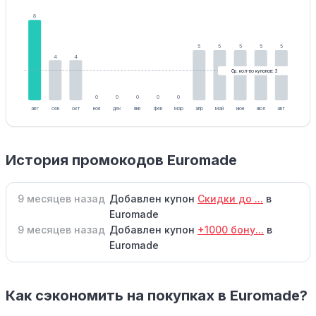
8
5
5
5
5
5
4
4
Ср. кол-во купонов: 3
0
0
0
0
0
авг
сен
окт
ноя
дек
янв
фев
мар
апр
май
июн
июл
авг
История промокодов Euromade
9 месяцев назад
Добавлен купон
Скидки до ...
в
Euromade
9 месяцев назад
Добавлен купон
+1000 бону...
в
Euromade
Как сэкономить на покупках в Euromade?