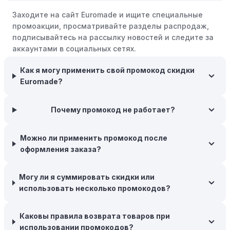
крупными распродажами, такими как "черная
Заходите на сайт Euromade и ищите специальные
пятница" или сезонными акциями. В такие периоды
промоакции, просматривайте разделы распродаж,
розничные компании часто предлагают значительные
подписывайтесь на рассылку новостей и следите за
скидки.
аккаунтами в социальных сетях.
Бросьте корзину:
Если Вы не торопитесь с покупкой,
Как я могу применить свой промокод скидки
добавьте товары в корзину и оставьте их на день или
Euromade?
два. В некоторых случаях существует большая
вероятность того, что интернет-магазины, включая
Euromade, могут прислать вам код скидки, чтобы
Почему промокод не работает?
побудить вас завершить покупку.
Межсезонные покупки:
Приобретайте товары во
Можно ли применить промокод после
время межсезонных распродаж, когда магазины
оформления заказа?
предлагают большие скидки, чтобы освободить
складские запасы. Планируйте заранее и покупайте
Могу ли я суммировать скидки или
товары на следующий сезон, когда они будут в
использовать несколько промокодов?
продаже.
Возможность бесплатной доставки:
Большинство
Каковы правила возврата товаров при
интернет-магазинов часто предлагают бесплатную
использовании промокодов?