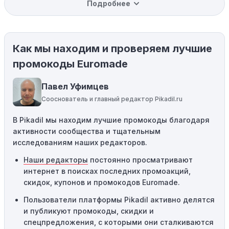
Подробнее
вас товар может быть уже со скидкой. Некоторые
магазины предлагают скидки и акции напрямую, без
использования купонов с кодами скидок.
Как мы находим и проверяем лучшие
Ограничения на использование промокода:
Некоторые промокоды распространяются только на
промокоды Euromade
определенные товары, бренды или категории. Если вы
пытаетесь применить код к товару, не
Павел Уфимцев
соответствующему критериям, он не сработает.
Сооснователь и главный редактор Pikadil.ru
Требование минимальной покупки:
Некоторые
В Pikadil мы находим лучшие промокоды благодаря
промокоды требуют соблюдения минимального
активности сообщества и тщательным
порога покупки, чтобы получить право на скидку. Если
исследованиям наших редакторов.
сумма в корзине не соответствует указанному порогу,
код не сработает.
Наши редакторы
постоянно просматривают
интернет в поисках последних промоакций,
Географические ограничения:
Действие некоторых
скидок, купонов и промокодов Euromade.
промокодов может быть ограничено определенными
местами или регионами. Если вы находитесь за
Пользователи платформы Pikadil активно делятся
пределами указанного региона, то код не будет
и публикуют промокоды, скидки и
применяться.
спецпредложения, с которыми они сталкиваются