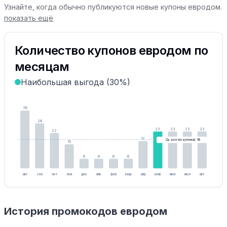
Узнайте, когда обычно публикуются новые купоны евродом.
показать ещё
Количество купонов евродом по
месяцам
Наибольшая выгода (30%)
36
28
23
23
23
23
22
17
Ср. кол-во купонов: 18
15
6
6
6
6
авг
сен
окт
ноя
дек
янв
фев
мар
апр
май
июн
июл
авг
История промокодов евродом