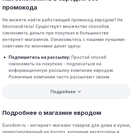
промокода
Не можете найти работающий промокод евродом? Не
беспокойтесь! Существует множество способов
сэкономить деньги при покупках в большинстве
интернет-магазинов. Ознакомьтесь с нашими лучшими
советами по экономии денег здесь:
Подпишитесь на рассылку:
Простой способ
сэкономить на покупках - подписаться на
информационную рассылку компании евродом.
Розничные компании часто рассылают своим
подписчикам эксклюзивные скидки, акции и ранний
доступ к распродажам.
Подробнее
Программы вознаграждений:
Скорее всего, в
компании евродом есть программы поощрения,
Подробнее о магазине евродом
позволяющие зарабатывать баллы или cashback на
покупках. Накапливайте баллы и обменивайте их на
Eurodom.ru - интернет-магазин товаров для дома и кухни,
скидки или будущие покупки.
ориентированный на посуду, кухонные аксессуары и