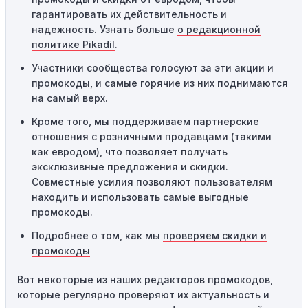
использования. Если код уже был использован кем-то
гарантировать их действительность и
другим, он не будет действовать повторно.
надежность. Узнать больше
о редакционной
Технические сбои:
Иногда технические неполадки на
политике Pikadil
.
сайте или в процессе оформления заказа могут
Участники сообщества голосуют за эти акции и
привести к неработоспособности кодов промокодов. В
промокоды, и самые горячие из них поднимаются
таких случаях следует обратиться за помощью в
на самый верх.
службу поддержки.
Кроме того, мы поддерживаем партнерские
отношения с розничными продавцами (такими
как евродом), что позволяет получать
эксклюзивные предложения и скидки.
Совместные усилия позволяют пользователям
находить и использовать самые выгодные
промокоды.
Подробнее о том, как мы
проверяем скидки и
промокоды
Вот некоторые из наших редакторов промокодов,
которые регулярно проверяют их актуальность и