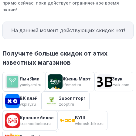
прямо сейчас, пока действует ограниченное время
акции!
На данный момент действующих скидок нет!
Получите больше скидок от этих
известных магазинов
Ями Ями
Жизнь Март
Звук
yamiyami.ru
lifemart.ru
zvuk.com
ВК плэй
Зоооптторг
vkplay.ru
zoopt.ru
Красное белое
ВУШ
krasnoeibeloe.ru
whoosh-bike.ru