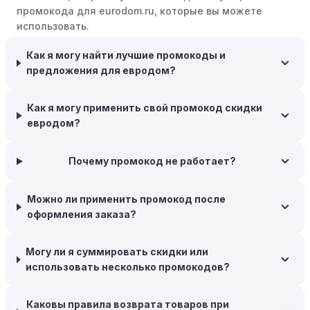
интернет-магазинов часто предлагают бесплатную
промокода для eurodom.ru, которые вы можете
доставку, что позволяет сэкономить. Некоторые
использовать.
магазины предоставляют бесплатную доставку при
Как я могу найти лучшие промокоды и
заказе на сумму, превышающую определенную,
предложения для евродом?
поэтому рассмотрите возможность покупки
нескольких товаром в одном заказе.
Как я могу применить свой промокод скидки
Следите за социальными сетями:
Следите за
евродом?
евродом в социальных сетях, таких как VK, Facebook
или Instagram. Ритейлеры часто делятся со своими
подписчиками эксклюзивными кодами скидок или
Почему промокод не работает?
акциями.
Можно ли применить промокод после
Программы лояльности:
Присоединяйтесь к
оформления заказа?
программам лояльности, предлагаемым интернет-
магазинами, чтобы пользоваться такими
преимуществами, как скидки только для участников,
Могу ли я суммировать скидки или
ранний доступ к распродажам или эксклюзивным
использовать несколько промокодов?
акциям.
Особые скидки:
Если вы соответствуете этим
Каковы правила возврата товаров при