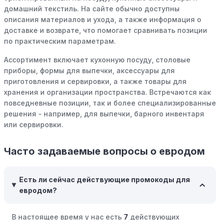
домашний текстиль. На сайте обычно доступны
Совершать покупки во время распродаж:
Следите за
описания материалов и ухода, а также информация о
крупными распродажами, такими как "черная
доставке и возврате, что помогает сравнивать позиции
пятница" или сезонными акциями. В такие периоды
по практическим параметрам.
розничные компании часто предлагают значительные
скидки.
Ассортимент включает кухонную посуду, столовые
приборы, формы для выпечки, аксессуары для
Бросьте корзину:
Если Вы не торопитесь с покупкой,
приготовления и сервировки, а также товары для
добавьте товары в корзину и оставьте их на день или
хранения и организации пространства. Встречаются как
два. В некоторых случаях существует большая
повседневные позиции, так и более специализированные
вероятность того, что интернет-магазины, включая
решения - например, для выпечки, барного инвентаря
евродом, могут прислать вам код скидки, чтобы
или сервировки.
побудить вас завершить покупку.
Межсезонные покупки:
Приобретайте товары во
Часто задаваемые вопросы о евродом
время межсезонных распродаж, когда магазины
предлагают большие скидки, чтобы освободить
складские запасы. Планируйте заранее и покупайте
Есть ли сейчас действующие промокоды для
товары на следующий сезон, когда они будут в
евродом?
продаже.
Возможность бесплатной доставки:
Большинство
В настоящее время у нас есть
7
действующих