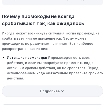
Почему промокоды не всегда
срабатывают так, как ожидалось
Иногда может возникнуть ситуация, когда промокод не
срабатывает или не применяется. Этому может
происходить по различным причинам. Вот наиболее
распространенные из них:
Истекшие промокоды:
У промокодов есть срок
действия, и если вы попробуете применить код с
истекшим сроком действия, он не сработает. Перед
использованием кода обязательно проверьте срок его
действия.
Уже со скидкой:
В некоторых случаях интересующий
Подробнее
вас товар может быть уже со скидкой. Некоторые
магазины предлагают скидки и акции напрямую, без
использования купонов с кодами скидок.