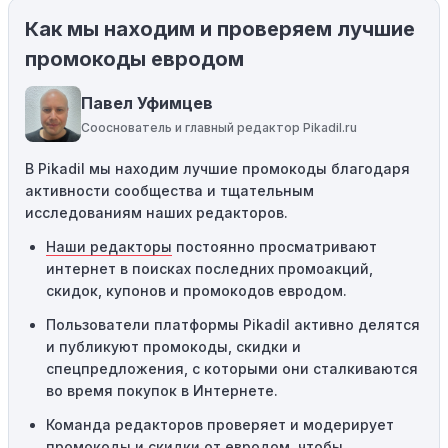
Как мы находим и проверяем лучшие
Ограничения на использование промокода:
Некоторые промокоды распространяются только на
промокоды евродом
определенные товары, бренды или категории. Если вы
пытаетесь применить код к товару, не
Павел Уфимцев
соответствующему критериям, он не сработает.
Сооснователь и главный редактор Pikadil.ru
Требование минимальной покупки:
Некоторые
В Pikadil мы находим лучшие промокоды благодаря
промокоды требуют соблюдения минимального
активности сообщества и тщательным
порога покупки, чтобы получить право на скидку. Если
исследованиям наших редакторов.
сумма в корзине не соответствует указанному порогу,
код не сработает.
Наши редакторы
постоянно просматривают
интернет в поисках последних промоакций,
Географические ограничения:
Действие некоторых
скидок, купонов и промокодов евродом.
промокодов может быть ограничено определенными
местами или регионами. Если вы находитесь за
Пользователи платформы Pikadil активно делятся
пределами указанного региона, то код не будет
и публикуют промокоды, скидки и
применяться.
спецпредложения, с которыми они сталкиваются
во время покупок в Интернете.
Одноразовое использование:
Многие промокоды
Команда редакторов проверяет и модерирует
предназначены только для однократного
промокоды и скидки от евродом, чтобы