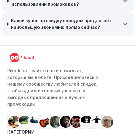
критериям, проверьте, предоставляет ли евродом
использовании промокодов?
эксклюзивные скидки для студентов, ветеранов или
пенсионеров.
Какой купон на скидку евродом предлагает
наибольшую экономию прямо сейчас?
Pikadil
Pikadil.ru - cайт о вас и о скидках,
которые вы любите. Присоединяйтесь к
нашему сообществу любителей скидок,
чтобы одним из первых узнавать о
выгодных предложениях и лучших
промокодах.
КАТЕГОРИИ