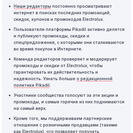
код не сработает.
Наши редакторы
постоянно просматривают
интернет в поисках последних промоакций,
Географические ограничения:
Действие некоторых
скидок, купонов и промокодов Electrolux.
промокодов может быть ограничено определенными
местами или регионами. Если вы находитесь за
Пользователи платформы Pikadil активно делятся
пределами указанного региона, то код не будет
и публикуют промокоды, скидки и
применяться.
спецпредложения, с которыми они сталкиваются
во время покупок в Интернете.
Одноразовое использование:
Многие промокоды
Команда редакторов проверяет и модерирует
предназначены только для однократного
промокоды и скидки от Electrolux, чтобы
использования. Если код уже был использован кем-то
гарантировать их действительность и
другим, он не будет действовать повторно.
надежность. Узнать больше
о редакционной
Технические сбои:
Иногда технические неполадки на
политике Pikadil
.
сайте или в процессе оформления заказа могут
Участники сообщества голосуют за эти акции и
привести к неработоспособности кодов промокодов. В
промокоды, и самые горячие из них поднимаются
таких случаях следует обратиться за помощью в
на самый верх.
службу поддержки.
Кроме того, мы поддерживаем партнерские
отношения с розничными продавцами (такими
как Electrolux), что позволяет получать