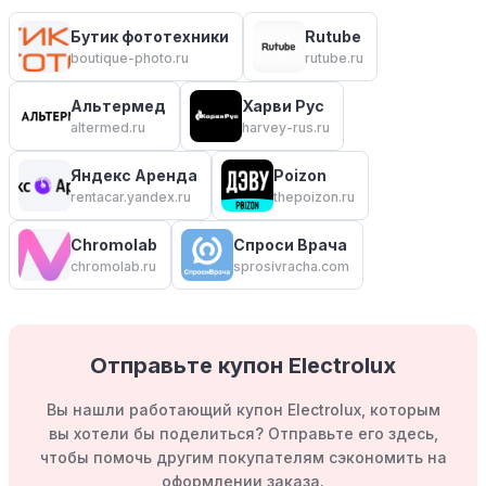
Бутик фототехники
Rutube
boutique-photo.ru
rutube.ru
Альтермед
Харви Рус
altermed.ru
harvey-rus.ru
Яндекс Аренда
Poizon
rentacar.yandex.ru
thepoizon.ru
Chromolab
Спроси Врача
chromolab.ru
sprosivracha.com
Отправьте купон Electrolux
Вы нашли работающий купон Electrolux, которым
вы хотели бы поделиться? Отправьте его здесь,
чтобы помочь другим покупателям сэкономить на
оформлении заказа.