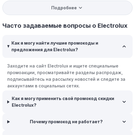
доступ к распродажам.
Подробнее
Программы вознаграждений:
Скорее всего, в
компании Electrolux есть программы поощрения,
Часто задаваемые вопросы о Electrolux
позволяющие зарабатывать баллы или cashback на
покупках. Накапливайте баллы и обменивайте их на
Как я могу найти лучшие промокоды и
скидки или будущие покупки.
предложения для Electrolux?
Совершать покупки во время распродаж:
Следите за
крупными распродажами, такими как "черная
Заходите на сайт Electrolux и ищите специальные
пятница" или сезонными акциями. В такие периоды
промоакции, просматривайте разделы распродаж,
розничные компании часто предлагают значительные
подписывайтесь на рассылку новостей и следите за
скидки.
аккаунтами в социальных сетях.
Бросьте корзину:
Если Вы не торопитесь с покупкой,
Как я могу применить свой промокод скидки
добавьте товары в корзину и оставьте их на день или
Electrolux?
два. В некоторых случаях существует большая
вероятность того, что интернет-магазины, включая
Electrolux, могут прислать вам код скидки, чтобы
Почему промокод не работает?
побудить вас завершить покупку.