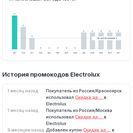
12
8
6
6
6
6
6
4
Ср. кол-во купонов: 4
0
0
0
0
0
авг
сен
окт
ноя
дек
янв
фев
мар
апр
май
июн
июл
авг
История промокодов Electrolux
1 месяц назад
Покупатель из Россия/Красноярск
использовал
Скидка до ...
в
Electrolux
1 месяц назад
Покупатель из Россия/Москва
использовал
Скидки до ...
в
Electrolux
9 месяцев назад
Добавлен купон
Скидки до ...
в