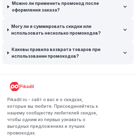
Межсезонные покупки:
Приобретайте товары во
Можно ли применить промокод после
время межсезонных распродаж, когда магазины
оформления заказа?
предлагают большие скидки, чтобы освободить
складские запасы. Планируйте заранее и покупайте
Могу ли я суммировать скидки или
товары на следующий сезон, когда они будут в
использовать несколько промокодов?
продаже.
Возможность бесплатной доставки:
Большинство
Каковы правила возврата товаров при
интернет-магазинов часто предлагают бесплатную
использовании промокодов?
доставку, что позволяет сэкономить. Некоторые
магазины предоставляют бесплатную доставку при
заказе на сумму, превышающую определенную,
поэтому рассмотрите возможность покупки
Pikadil
нескольких товаром в одном заказе.
Pikadil.ru - cайт о вас и о скидках,
Следите за социальными сетями:
Следите за
которые вы любите. Присоединяйтесь к
Electrolux в социальных сетях, таких как VK, Facebook
нашему сообществу любителей скидок,
или Instagram. Ритейлеры часто делятся со своими
чтобы одним из первых узнавать о
подписчиками эксклюзивными кодами скидок или
выгодных предложениях и лучших
акциями.
промокодах.