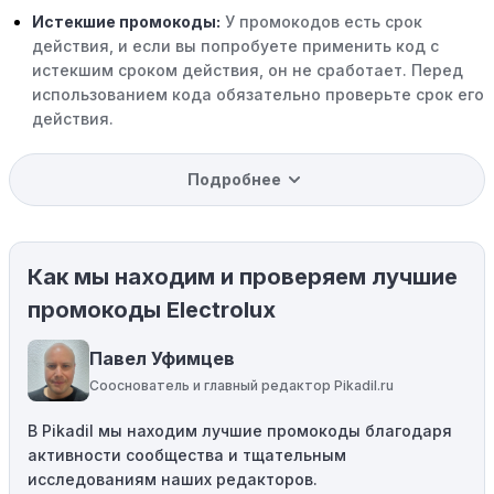
Истекшие промокоды:
У промокодов есть срок
действия, и если вы попробуете применить код с
истекшим сроком действия, он не сработает. Перед
использованием кода обязательно проверьте срок его
действия.
Уже со скидкой:
В некоторых случаях интересующий
Подробнее
вас товар может быть уже со скидкой. Некоторые
магазины предлагают скидки и акции напрямую, без
использования купонов с кодами скидок.
Как мы находим и проверяем лучшие
Ограничения на использование промокода:
Некоторые промокоды распространяются только на
промокоды Electrolux
определенные товары, бренды или категории. Если вы
пытаетесь применить код к товару, не
Павел Уфимцев
соответствующему критериям, он не сработает.
Сооснователь и главный редактор Pikadil.ru
Требование минимальной покупки:
Некоторые
В Pikadil мы находим лучшие промокоды благодаря
промокоды требуют соблюдения минимального
активности сообщества и тщательным
порога покупки, чтобы получить право на скидку. Если
исследованиям наших редакторов.
сумма в корзине не соответствует указанному порогу,