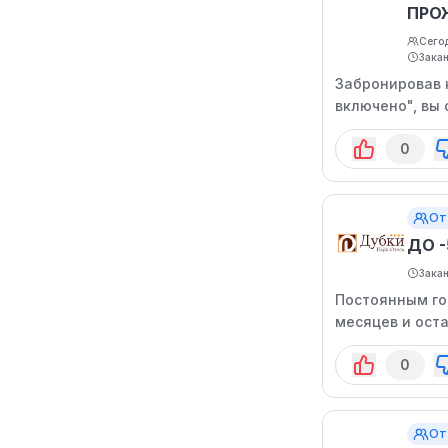
ПРО
Сегод
Зака
Забронировав 
включено", вы
0
От
ДО 
Зака
Постоянным го
месяцев и ост
получения доп
0
наличными или 
номеру телефо
предложениями
От