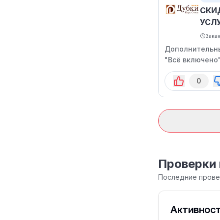
СКИ
УСЛ
Зака
Дополнительны
"Всё включено"
0
Проверки 
Последние прове
Активност