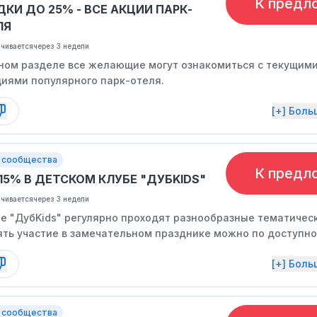
К предл
КИ ДО 25% - ВСЕ АКЦИИ ПАРК-
ЛЯ
нчивается
через 3 недели
ном разделе все желающие могут ознакомиться с текущим
циями популярного парк-отеля.
[+] Бол
 сообщества
К предл
15% В ДЕТСКОМ КЛУБЕ "ДУБKIDS"
нчивается
через 3 недели
бе "ДубKids" регулярно проходят разнообразные тематичес
ять участие в замечательном празднике можно по доступной
ходит дисконт.
[+] Бол
 сообщества