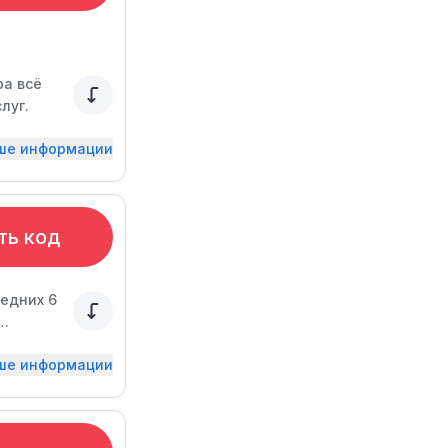
ра всё
луг.
ьше информации
ть код
ледних 6
 оплату
ьше информации
 сайт, по
и