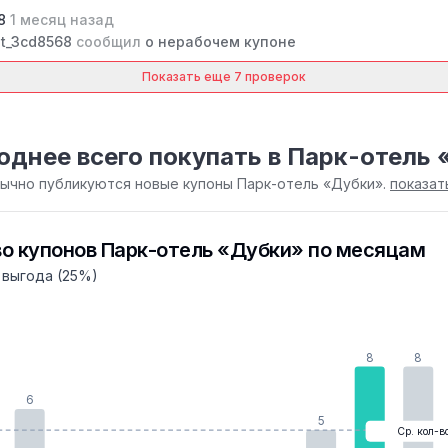
68
1 месяц назад
t_3cd8568
сообщил
о нерабочем купоне
Показать еще 7 проверок
однее всего покупать в Парк-отель
бычно публикуются новые купоны Парк-отель «Дубки».
показат
о купонов Парк-отель «Дубки» по месяцам
 выгода (25%)
8
8
6
5
Ср. кол-в