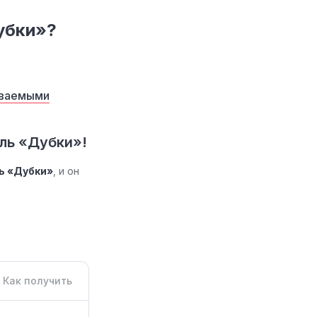
убки»?
аваемыми
ль «Дубки»!
ь «Дубки»
, и он
Как получить