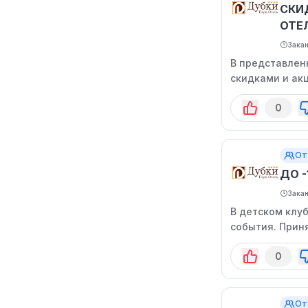
СКИД
ОТЕ
Зака
В представлен
скидками и ак
0
От
ДО -
Зака
В детском клу
события. Прин
которую уже в
0
От