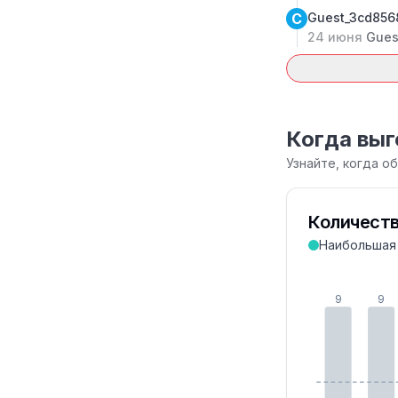
C
Guest_3cd85
24 июня
Gues
Когда выг
Узнайте, когда о
Количеств
Наибольшая
9
9