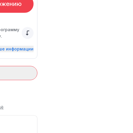
ожению
рограмму
.
ьше информации
щё