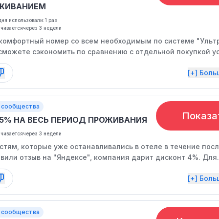
ЖИВАНИЕМ
ня использовали:
1 раз
нчивается
через 3 недели
комфортный номер со всем необходимым по системе "Ульт
 сможете сэкономить по сравнению с отдельной покупкой ус
[+] Бол
 сообщества
Показа
-5% НА ВЕСЬ ПЕРИОД ПРОЖИВАНИЯ
нчивается
через 3 недели
стям, которые уже останавливались в отеле в течение пос
авили отзыв на "Яндексе", компания дарит дисконт 4%. Для
олнительной скидки в размере 1% необходимо осуществить
[+] Бол
по СБП (QR-коду). Акция действует при бронировании через
на или в удобном мессенджере и не суммируется с другим
. Сроки действия акции ограничены.
 сообщества