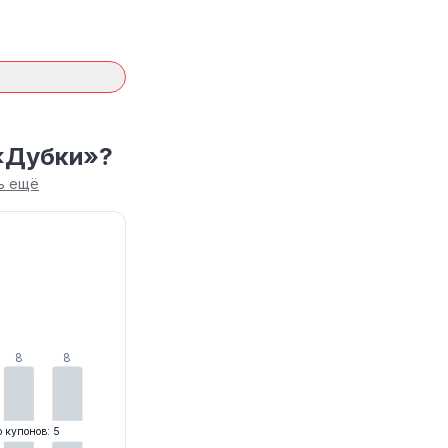
 «Дубки»?
ь ещё
8
8
о купонов: 5