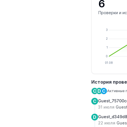
6
Проверки и и
3
2
1
0
01.08
История прове
C
D
C
Активные 
C
Guest_75700
31 июля
Gues
D
Guest_d349d
22 июля
Gues