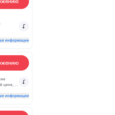
ожению
и
ьше информации
ожению
кие
 цене, в
ьше информации