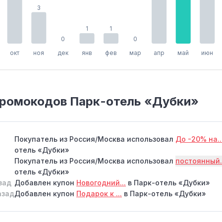
3
1
1
0
0
окт
ноя
дек
янв
фев
мар
апр
май
июн
промокодов Парк-отель «Дубки»
Покупатель из Россия/Москва использовал
До -20% на..
отель «Дубки»
Покупатель из Россия/Москва использовал
постоянный.
отель «Дубки»
зад
Добавлен купон
Новогодний...
в Парк-отель «Дубки»
азад
Добавлен купон
Подарок к ...
в Парк-отель «Дубки»