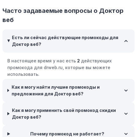
Программы вознаграждений:
Скорее всего, в
компании Доктор веб есть программы поощрения,
Часто задаваемые вопросы о Доктор
позволяющие зарабатывать баллы или cashback на
веб
покупках. Накапливайте баллы и обменивайте их на
скидки или будущие покупки.
Есть ли сейчас действующие промокоды для
Совершать покупки во время распродаж:
Следите за
Доктор веб?
крупными распродажами, такими как "черная
пятница" или сезонными акциями. В такие периоды
В настоящее время у нас есть
2
действующих
розничные компании часто предлагают значительные
промокода для drweb.ru, которые вы можете
скидки.
использовать.
Бросьте корзину:
Если Вы не торопитесь с покупкой,
добавьте товары в корзину и оставьте их на день или
Как я могу найти лучшие промокоды и
два. В некоторых случаях существует большая
предложения для Доктор веб?
вероятность того, что интернет-магазины, включая
Доктор веб, могут прислать вам код скидки, чтобы
Как я могу применить свой промокод скидки
побудить вас завершить покупку.
Доктор веб?
Межсезонные покупки:
Приобретайте товары во
время межсезонных распродаж, когда магазины
Почему промокод не работает?