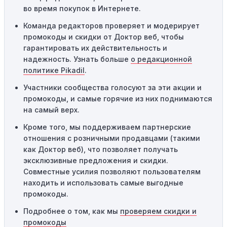
во время покупок в Интернете.
Одноразовое использование:
Многие промокоды
Команда редакторов проверяет и модерирует
предназначены только для однократного
промокоды и скидки от Доктор веб, чтобы
использования. Если код уже был использован кем-то
гарантировать их действительность и
другим, он не будет действовать повторно.
надежность. Узнать больше
о редакционной
Технические сбои:
Иногда технические неполадки на
политике Pikadil
.
сайте или в процессе оформления заказа могут
Участники сообщества голосуют за эти акции и
привести к неработоспособности кодов промокодов. В
промокоды, и самые горячие из них поднимаются
таких случаях следует обратиться за помощью в
на самый верх.
службу поддержки.
Кроме того, мы поддерживаем партнерские
отношения с розничными продавцами (такими
как Доктор веб), что позволяет получать
эксклюзивные предложения и скидки.
Совместные усилия позволяют пользователям
находить и использовать самые выгодные
промокоды.
Подробнее о том, как мы
проверяем скидки и
промокоды