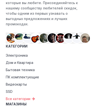
которые вы любите. Присоединяйтесь к
преимуществами, как скидки только для участников,
нашему сообществу любителей скидок,
ранний доступ к распродажам или эксклюзивным
чтобы одним из первых узнавать о
акциям.
выгодных предложениях и лучших
промокодах.
Особые скидки:
Если вы соответствуете этим
критериям, проверьте, предоставляет ли Доктор веб
эксклюзивные скидки для студентов, ветеранов или
пенсионеров.
КАТЕГОРИИ
Электроника
Дом и Квартира
Бытовая техника
ПК комплектующие
Видеокарты
SSD
Все категории
МАГАЗИНЫ