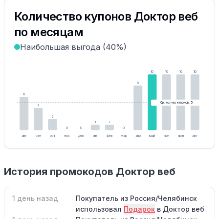
Количество купонов Доктор веб
по месяцам
Наибольшая выгода (40%)
10
10
10
10
8
6
Ср. кол-во купонов: 5
4
2
1
1
0
0
0
авг
сен
окт
ноя
дек
янв
фев
мар
апр
май
июн
июл
авг
История промокодов Доктор веб
1 день назад
Покупатель из Россия/Челябинск
использовал
Подарок
в Доктор веб