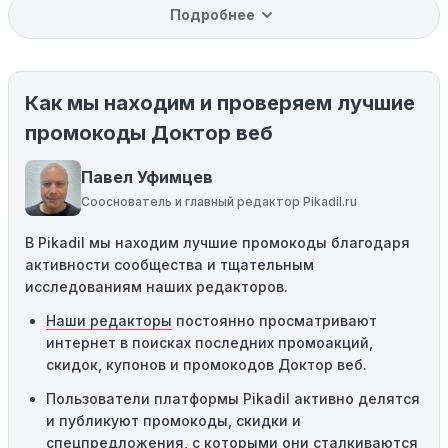
Подробнее
вас товар может быть уже со скидкой. Некоторые
магазины предлагают скидки и акции напрямую, без
использования купонов с кодами скидок.
Как мы находим и проверяем лучшие
Ограничения на использование промокода:
Некоторые промокоды распространяются только на
промокоды Доктор веб
определенные товары, бренды или категории. Если вы
пытаетесь применить код к товару, не
Павел Уфимцев
соответствующему критериям, он не сработает.
Сооснователь и главный редактор Pikadil.ru
Требование минимальной покупки:
Некоторые
В Pikadil мы находим лучшие промокоды благодаря
промокоды требуют соблюдения минимального
активности сообщества и тщательным
порога покупки, чтобы получить право на скидку. Если
исследованиям наших редакторов.
сумма в корзине не соответствует указанному порогу,
код не сработает.
Наши редакторы
постоянно просматривают
интернет в поисках последних промоакций,
Географические ограничения:
Действие некоторых
скидок, купонов и промокодов Доктор веб.
промокодов может быть ограничено определенными
местами или регионами. Если вы находитесь за
Пользователи платформы Pikadil активно делятся
пределами указанного региона, то код не будет
и публикуют промокоды, скидки и
применяться.
спецпредложения, с которыми они сталкиваются