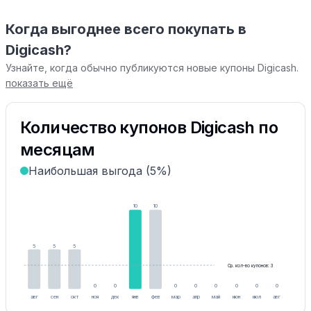
Когда выгоднее всего покупать в
Digicash?
Узнайте, когда обычно публикуются новые купоны Digicash.
показать ещё
Количество купонов Digicash по
месяцам
Наибольшая выгода (5%)
10
10
5
5
5
Ср. кол-во купонов: 3
0
0
0
0
0
0
0
0
авг
сен
окт
ноя
дек
янв
фев
мар
апр
май
июн
июл
авг