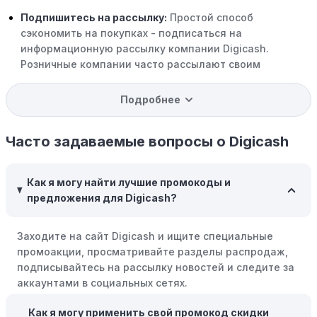
Подпишитесь на рассылку:
Простой способ
сэкономить на покупках - подписаться на
информационную рассылку компании Digicash.
Розничные компании часто рассылают своим
подписчикам эксклюзивные скидки, акции и ранний
доступ к распродажам.
Подробнее
Программы вознаграждений:
Скорее всего, в
компании Digicash есть программы поощрения,
Часто задаваемые вопросы о Digicash
позволяющие зарабатывать баллы или cashback на
покупках. Накапливайте баллы и обменивайте их на
Как я могу найти лучшие промокоды и
скидки или будущие покупки.
предложения для Digicash?
Совершать покупки во время распродаж:
Следите за
крупными распродажами, такими как "черная
Заходите на сайт Digicash и ищите специальные
пятница" или сезонными акциями. В такие периоды
промоакции, просматривайте разделы распродаж,
розничные компании часто предлагают значительные
подписывайтесь на рассылку новостей и следите за
скидки.
аккаунтами в социальных сетях.
Бросьте корзину:
Если Вы не торопитесь с покупкой,
Как я могу применить свой промокод скидки
добавьте товары в корзину и оставьте их на день или