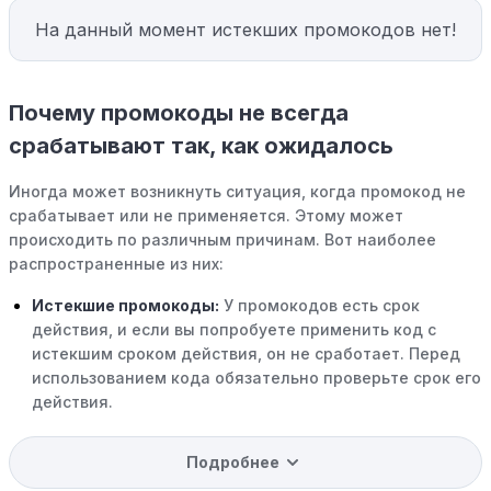
На данный момент истекших промокодов нет!
Почему промокоды не всегда
срабатывают так, как ожидалось
Иногда может возникнуть ситуация, когда промокод не
срабатывает или не применяется. Этому может
происходить по различным причинам. Вот наиболее
распространенные из них:
Истекшие промокоды:
У промокодов есть срок
действия, и если вы попробуете применить код с
истекшим сроком действия, он не сработает. Перед
использованием кода обязательно проверьте срок его
действия.
Уже со скидкой:
В некоторых случаях интересующий
Подробнее
вас товар может быть уже со скидкой. Некоторые