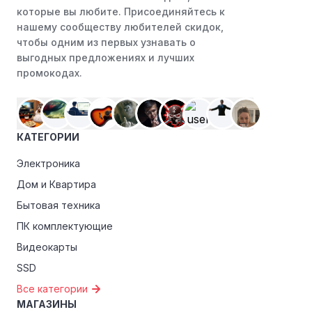
которые вы любите. Присоединяйтесь к
Digicash в социальных сетях, таких как VK, Facebook
нашему сообществу любителей скидок,
или Instagram. Ритейлеры часто делятся со своими
чтобы одним из первых узнавать о
подписчиками эксклюзивными кодами скидок или
выгодных предложениях и лучших
акциями.
промокодах.
Программы лояльности:
Присоединяйтесь к
программам лояльности, предлагаемым интернет-
магазинами, чтобы пользоваться такими
преимуществами, как скидки только для участников,
КАТЕГОРИИ
ранний доступ к распродажам или эксклюзивным
акциям.
Электроника
Дом и Квартира
Особые скидки:
Если вы соответствуете этим
критериям, проверьте, предоставляет ли Digicash
Бытовая техника
эксклюзивные скидки для студентов, ветеранов или
ПК комплектующие
пенсионеров.
Видеокарты
SSD
Все категории
МАГАЗИНЫ