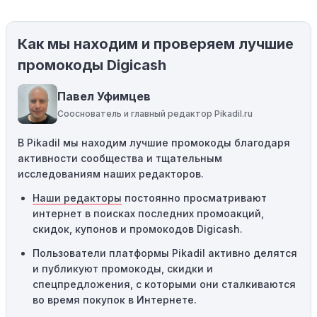
магазины предлагают скидки и акции напрямую, без
использования купонов с кодами скидок.
Как мы находим и проверяем лучшие
Ограничения на использование промокода:
Некоторые промокоды распространяются только на
промокоды Digicash
определенные товары, бренды или категории. Если вы
пытаетесь применить код к товару, не
Павел Уфимцев
соответствующему критериям, он не сработает.
Сооснователь и главный редактор Pikadil.ru
Требование минимальной покупки:
Некоторые
В Pikadil мы находим лучшие промокоды благодаря
промокоды требуют соблюдения минимального
активности сообщества и тщательным
порога покупки, чтобы получить право на скидку. Если
исследованиям наших редакторов.
сумма в корзине не соответствует указанному порогу,
код не сработает.
Наши редакторы
постоянно просматривают
интернет в поисках последних промоакций,
Географические ограничения:
Действие некоторых
скидок, купонов и промокодов Digicash.
промокодов может быть ограничено определенными
местами или регионами. Если вы находитесь за
Пользователи платформы Pikadil активно делятся
пределами указанного региона, то код не будет
и публикуют промокоды, скидки и
применяться.
спецпредложения, с которыми они сталкиваются
во время покупок в Интернете.
Одноразовое использование:
Многие промокоды