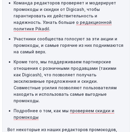
Команда редакторов проверяет и модерирует
предназначены только для однократного
промокоды и скидки от Digicash, чтобы
использования. Если код уже был использован кем-то
гарантировать их действительность и
другим, он не будет действовать повторно.
надежность. Узнать больше
о редакционной
Технические сбои:
Иногда технические неполадки на
политике Pikadil
.
сайте или в процессе оформления заказа могут
Участники сообщества голосуют за эти акции и
привести к неработоспособности кодов промокодов. В
промокоды, и самые горячие из них поднимаются
таких случаях следует обратиться за помощью в
на самый верх.
службу поддержки.
Кроме того, мы поддерживаем партнерские
отношения с розничными продавцами (такими
как Digicash), что позволяет получать
эксклюзивные предложения и скидки.
Совместные усилия позволяют пользователям
находить и использовать самые выгодные
промокоды.
Подробнее о том, как мы
проверяем скидки и
промокоды
Вот некоторые из наших редакторов промокодов,