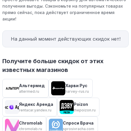
получения выгоды. Сэкономьте на популярных товарах
прямо сейчас, пока действует ограниченное время
акции!
На данный момент действующих скидок нет!
Получите больше скидок от этих
известных магазинов
Альтермед
Харви Рус
altermed.ru
harvey-rus.ru
Яндекс Аренда
Poizon
rentacar.yandex.ru
thepoizon.ru
Chromolab
Спроси Врача
chromolab.ru
sprosivracha.com