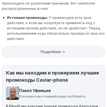
происходить по различным причинам. Вот наиболее
распространенные из них:
Истекшие промокоды:
У промокодов есть срок
действия, и если вы попробуете применить код с
истекшим сроком действия, он не сработает. Перед
использованием кода обязательно проверьте срок его
действия.
Уже со скидкой:
В некоторых случаях интересующий
Подробнее
вас товар может быть уже со скидкой. Некоторые
магазины предлагают скидки и акции напрямую, без
использования купонов с кодами скидок.
Как мы находим и проверяем лучшие
Ограничения на использование промокода:
Некоторые промокоды распространяются только на
промокоды Caviar-phone
определенные товары, бренды или категории. Если вы
пытаетесь применить код к товару, не
Павел Уфимцев
соответствующему критериям, он не сработает.
Сооснователь и главный редактор Pikadil.ru
Требование минимальной покупки:
Некоторые
В Pikadil мы находим лучшие промокоды благодаря