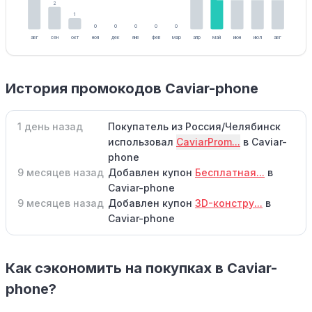
2
1
0
0
0
0
0
авг
сен
окт
ноя
дек
янв
фев
мар
апр
май
июн
июл
авг
История промокодов Caviar-phone
1 день назад
Покупатель из Россия/Челябинск
использовал
CaviarProm...
в Caviar-
phone
9 месяцев назад
Добавлен купон
Бесплатная...
в
Caviar-phone
9 месяцев назад
Добавлен купон
3D-констру...
в
Caviar-phone
Как сэкономить на покупках в Caviar-
phone?