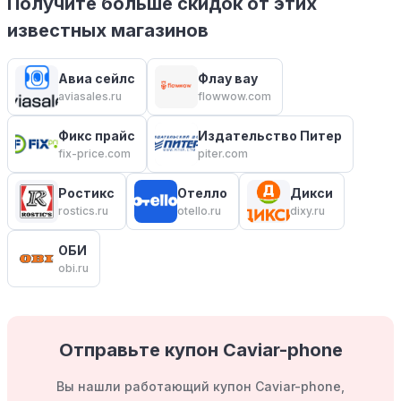
Получите больше скидок от этих
известных магазинов
Авиа сейлс
Флау вау
aviasales.ru
flowwow.com
Фикс прайс
Издательство Питер
fix-price.com
piter.com
Ростикс
Отелло
Дикси
rostics.ru
otello.ru
dixy.ru
ОБИ
obi.ru
Отправьте купон Caviar-phone
Вы нашли работающий купон Caviar-phone,