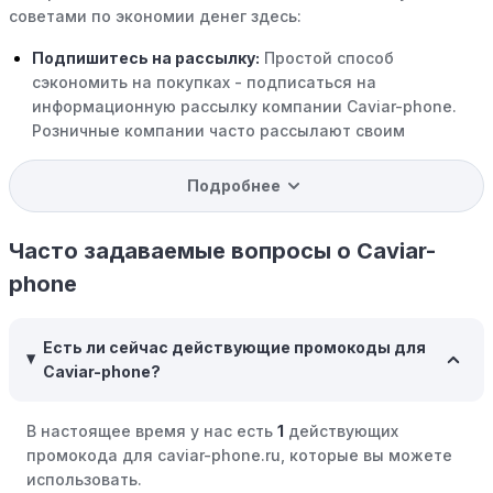
советами по экономии денег здесь:
Подпишитесь на рассылку:
Простой способ
сэкономить на покупках - подписаться на
информационную рассылку компании Caviar-phone.
Розничные компании часто рассылают своим
подписчикам эксклюзивные скидки, акции и ранний
доступ к распродажам.
Подробнее
Программы вознаграждений:
Скорее всего, в
компании Caviar-phone есть программы поощрения,
Часто задаваемые вопросы о Caviar-
позволяющие зарабатывать баллы или cashback на
phone
покупках. Накапливайте баллы и обменивайте их на
скидки или будущие покупки.
Есть ли сейчас действующие промокоды для
Совершать покупки во время распродаж:
Следите за
Caviar-phone?
крупными распродажами, такими как "черная
пятница" или сезонными акциями. В такие периоды
В настоящее время у нас есть
1
действующих
розничные компании часто предлагают значительные
промокода для caviar-phone.ru, которые вы можете
скидки.
использовать.