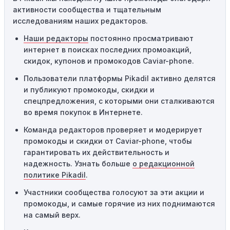
промокоды требуют соблюдения минимального
активности сообщества и тщательным
порога покупки, чтобы получить право на скидку. Если
исследованиям наших редакторов.
сумма в корзине не соответствует указанному порогу,
код не сработает.
Наши редакторы
постоянно просматривают
интернет в поисках последних промоакций,
Географические ограничения:
Действие некоторых
скидок, купонов и промокодов Caviar-phone.
промокодов может быть ограничено определенными
местами или регионами. Если вы находитесь за
Пользователи платформы Pikadil активно делятся
пределами указанного региона, то код не будет
и публикуют промокоды, скидки и
применяться.
спецпредложения, с которыми они сталкиваются
во время покупок в Интернете.
Одноразовое использование:
Многие промокоды
Команда редакторов проверяет и модерирует
предназначены только для однократного
промокоды и скидки от Caviar-phone, чтобы
использования. Если код уже был использован кем-то
гарантировать их действительность и
другим, он не будет действовать повторно.
надежность. Узнать больше
о редакционной
Технические сбои:
Иногда технические неполадки на
политике Pikadil
.
сайте или в процессе оформления заказа могут
Участники сообщества голосуют за эти акции и
привести к неработоспособности кодов промокодов. В
промокоды, и самые горячие из них поднимаются
таких случаях следует обратиться за помощью в
на самый верх.
службу поддержки.