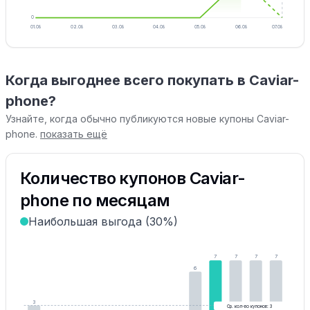
0
01.08
02.08
03.08
04.08
05.08
06.08
07.08
Когда выгоднее всего покупать в Caviar-
phone?
Узнайте, когда обычно публикуются новые купоны Caviar-
phone.
показать ещё
Количество купонов Caviar-
phone по месяцам
Наибольшая выгода (30%)
7
7
7
7
6
3
Ср. кол-во купонов: 3