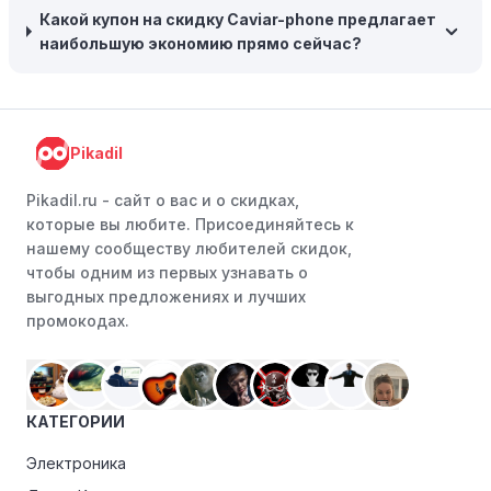
Какой купон на скидку Caviar-phone предлагает
Следите за социальными сетями:
Следите за Caviar-
наибольшую экономию прямо сейчас?
phone в социальных сетях, таких как VK, Facebook или
Instagram. Ритейлеры часто делятся со своими
подписчиками эксклюзивными кодами скидок или
акциями.
Pikadil
Программы лояльности:
Присоединяйтесь к
программам лояльности, предлагаемым интернет-
Pikadil.ru - cайт о вас и о скидках,
магазинами, чтобы пользоваться такими
которые вы любите. Присоединяйтесь к
преимуществами, как скидки только для участников,
нашему сообществу любителей скидок,
ранний доступ к распродажам или эксклюзивным
чтобы одним из первых узнавать о
акциям.
выгодных предложениях и лучших
промокодах.
Особые скидки:
Если вы соответствуете этим
критериям, проверьте, предоставляет ли Caviar-phone
эксклюзивные скидки для студентов, ветеранов или
пенсионеров.
КАТЕГОРИИ
Электроника