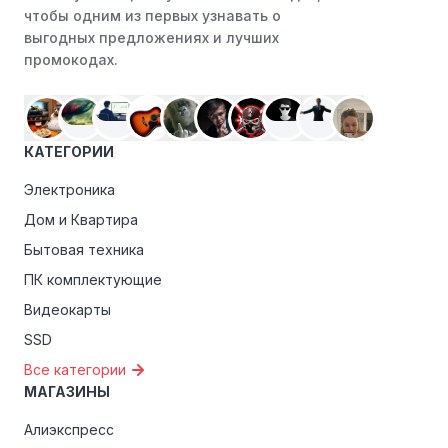
чтобы одним из первых узнавать о
подписчиками эксклюзивными кодами скидок или
выгодных предложениях и лучших
акциями.
промокодах.
Программы лояльности:
Присоединяйтесь к
программам лояльности, предлагаемым интернет-
магазинами, чтобы пользоваться такими
преимуществами, как скидки только для участников,
КАТЕГОРИИ
ранний доступ к распродажам или эксклюзивным
акциям.
Электроника
Дом и Квартира
Особые скидки:
Если вы соответствуете этим
критериям, проверьте, предоставляет ли Бетсити
Бытовая техника
эксклюзивные скидки для студентов, ветеранов или
ПК комплектующие
пенсионеров.
Видеокарты
SSD
Все категории
МАГАЗИНЫ
Алиэкспресс