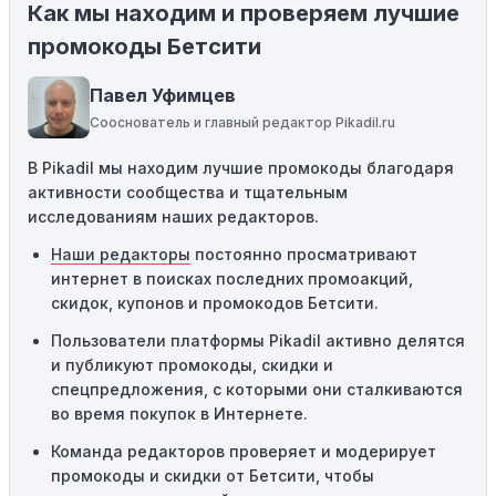
Как мы находим и проверяем лучшие
Ограничения на использование промокода:
Некоторые промокоды распространяются только на
промокоды Бетсити
определенные товары, бренды или категории. Если вы
пытаетесь применить код к товару, не
Павел Уфимцев
соответствующему критериям, он не сработает.
Сооснователь и главный редактор Pikadil.ru
Требование минимальной покупки:
Некоторые
В Pikadil мы находим лучшие промокоды благодаря
промокоды требуют соблюдения минимального
активности сообщества и тщательным
порога покупки, чтобы получить право на скидку. Если
исследованиям наших редакторов.
сумма в корзине не соответствует указанному порогу,
код не сработает.
Наши редакторы
постоянно просматривают
интернет в поисках последних промоакций,
Географические ограничения:
Действие некоторых
скидок, купонов и промокодов Бетсити.
промокодов может быть ограничено определенными
местами или регионами. Если вы находитесь за
Пользователи платформы Pikadil активно делятся
пределами указанного региона, то код не будет
и публикуют промокоды, скидки и
применяться.
спецпредложения, с которыми они сталкиваются
во время покупок в Интернете.
Одноразовое использование:
Многие промокоды
Команда редакторов проверяет и модерирует
предназначены только для однократного
промокоды и скидки от Бетсити, чтобы
использования. Если код уже был использован кем-то