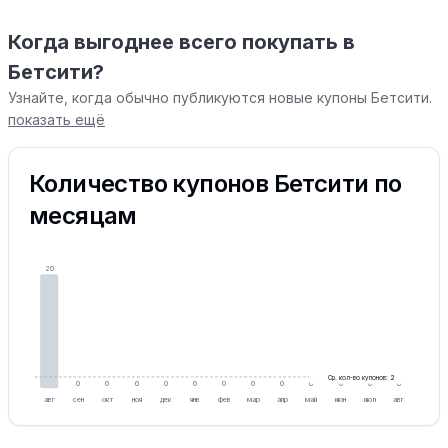
Когда выгоднее всего покупать в
Бетсити?
Узнайте, когда обычно публикуются новые купоны Бетсити.
показать ещё
Количество купонов Бетсити по
месяцам
20
Ср. кол-во купонов: 2
0
0
0
0
0
0
0
0
0
0
0
0
авг
сен
окт
ноя
дек
янв
фев
мар
апр
май
июн
июл
авг