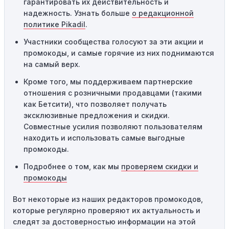
гарантировать их действительность и
другим, он не будет действовать повторно.
надежность. Узнать больше
о редакционной
Технические сбои:
Иногда технические неполадки на
политике Pikadil
.
сайте или в процессе оформления заказа могут
Участники сообщества голосуют за эти акции и
привести к неработоспособности кодов промокодов. В
промокоды, и самые горячие из них поднимаются
таких случаях следует обратиться за помощью в
на самый верх.
службу поддержки.
Кроме того, мы поддерживаем партнерские
отношения с розничными продавцами (такими
как Бетсити), что позволяет получать
эксклюзивные предложения и скидки.
Совместные усилия позволяют пользователям
находить и использовать самые выгодные
промокоды.
Подробнее о том, как мы
проверяем скидки и
промокоды
Вот некоторые из наших редакторов промокодов,
которые регулярно проверяют их актуальность и
следят за достоверностью информации на этой