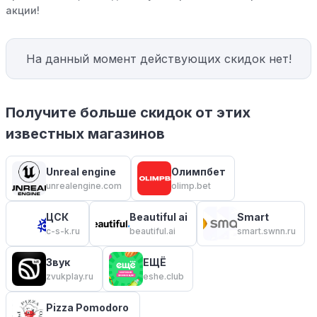
акции!
На данный момент действующих скидок нет!
Получите больше скидок от этих
известных магазинов
Unreal engine
Олимпбет
unrealengine.com
olimp.bet
ЦСК
Beautiful ai
Smart
c-s-k.ru
beautiful.ai
smart.swnn.ru
Звук
ЕЩЁ
zvukplay.ru
eshe.club
Pizza Pomodoro