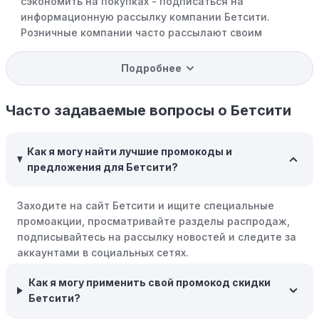
сэкономить на покупках - подписаться на
информационную рассылку компании Бетсити.
Розничные компании часто рассылают своим
подписчикам эксклюзивные скидки, акции и ранний
доступ к распродажам.
Подробнее
Программы вознаграждений:
Скорее всего, в
компании Бетсити есть программы поощрения,
Часто задаваемые вопросы о Бетсити
позволяющие зарабатывать баллы или cashback на
покупках. Накапливайте баллы и обменивайте их на
Как я могу найти лучшие промокоды и
скидки или будущие покупки.
предложения для Бетсити?
Совершать покупки во время распродаж:
Следите за
крупными распродажами, такими как "черная
Заходите на сайт Бетсити и ищите специальные
пятница" или сезонными акциями. В такие периоды
промоакции, просматривайте разделы распродаж,
розничные компании часто предлагают значительные
подписывайтесь на рассылку новостей и следите за
скидки.
аккаунтами в социальных сетях.
Бросьте корзину:
Если Вы не торопитесь с покупкой,
Как я могу применить свой промокод скидки
добавьте товары в корзину и оставьте их на день или
Бетсити?
два. В некоторых случаях существует большая
вероятность того, что интернет-магазины, включая