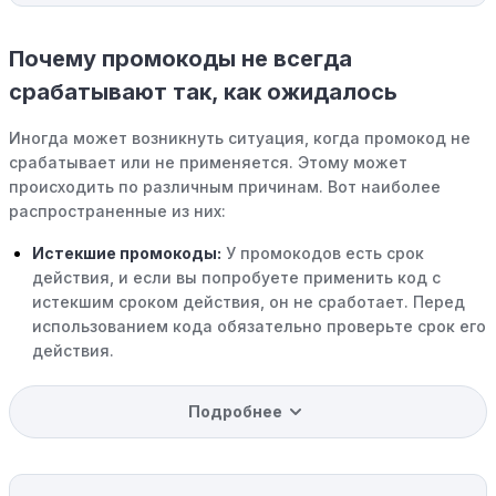
Почему промокоды не всегда
срабатывают так, как ожидалось
Иногда может возникнуть ситуация, когда промокод не
срабатывает или не применяется. Этому может
происходить по различным причинам. Вот наиболее
распространенные из них:
Истекшие промокоды:
У промокодов есть срок
действия, и если вы попробуете применить код с
истекшим сроком действия, он не сработает. Перед
использованием кода обязательно проверьте срок его
действия.
Уже со скидкой:
В некоторых случаях интересующий
Подробнее
вас товар может быть уже со скидкой. Некоторые
магазины предлагают скидки и акции напрямую, без
использования купонов с кодами скидок.