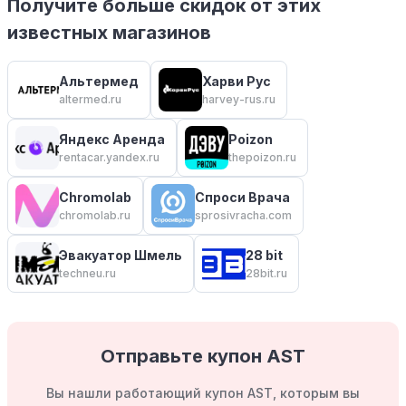
Получите больше скидок от этих
известных магазинов
Альтермед
Харви Рус
altermed.ru
harvey-rus.ru
Яндекс Аренда
Poizon
rentacar.yandex.ru
thepoizon.ru
Chromolab
Спроси Врача
chromolab.ru
sprosivracha.com
Эвакуатор Шмель
28 bit
techneu.ru
28bit.ru
Отправьте купон AST
Вы нашли работающий купон AST, которым вы