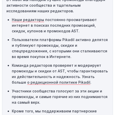
промокоды требуют соблюдения минимального
активности сообщества и тщательным
порога покупки, чтобы получить право на скидку. Если
исследованиям наших редакторов.
сумма в корзине не соответствует указанному порогу,
код не сработает.
Наши редакторы
постоянно просматривают
интернет в поисках последних промоакций,
Географические ограничения:
Действие некоторых
скидок, купонов и промокодов AST.
промокодов может быть ограничено определенными
местами или регионами. Если вы находитесь за
Пользователи платформы Pikadil активно делятся
пределами указанного региона, то код не будет
и публикуют промокоды, скидки и
применяться.
спецпредложения, с которыми они сталкиваются
во время покупок в Интернете.
Одноразовое использование:
Многие промокоды
Команда редакторов проверяет и модерирует
предназначены только для однократного
промокоды и скидки от AST, чтобы гарантировать
использования. Если код уже был использован кем-то
их действительность и надежность. Узнать
другим, он не будет действовать повторно.
больше
о редакционной политике Pikadil
.
Технические сбои:
Иногда технические неполадки на
Участники сообщества голосуют за эти акции и
сайте или в процессе оформления заказа могут
промокоды, и самые горячие из них поднимаются
привести к неработоспособности кодов промокодов. В
на самый верх.
таких случаях следует обратиться за помощью в
службу поддержки.
Кроме того, мы поддерживаем партнерские