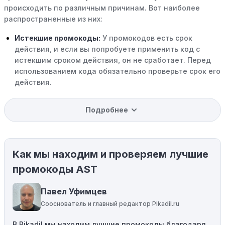
происходить по различным причинам. Вот наиболее
распространенные из них:
Истекшие промокоды:
У промокодов есть срок
действия, и если вы попробуете применить код с
истекшим сроком действия, он не сработает. Перед
использованием кода обязательно проверьте срок его
действия.
Уже со скидкой:
В некоторых случаях интересующий
Подробнее
вас товар может быть уже со скидкой. Некоторые
магазины предлагают скидки и акции напрямую, без
использования купонов с кодами скидок.
Как мы находим и проверяем лучшие
Ограничения на использование промокода:
Некоторые промокоды распространяются только на
промокоды AST
определенные товары, бренды или категории. Если вы
пытаетесь применить код к товару, не
Павел Уфимцев
соответствующему критериям, он не сработает.
Сооснователь и главный редактор Pikadil.ru
Требование минимальной покупки:
Некоторые
В Pikadil мы находим лучшие промокоды благодаря