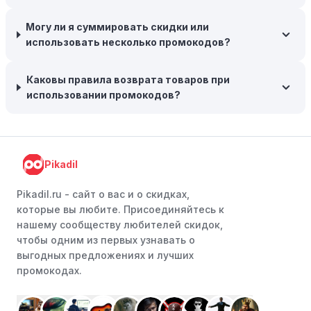
товары на следующий сезон, когда они будут в
Могу ли я суммировать скидки или
продаже.
использовать несколько промокодов?
Возможность бесплатной доставки:
Большинство
интернет-магазинов часто предлагают бесплатную
Каковы правила возврата товаров при
доставку, что позволяет сэкономить. Некоторые
использовании промокодов?
магазины предоставляют бесплатную доставку при
заказе на сумму, превышающую определенную,
поэтому рассмотрите возможность покупки
нескольких товаром в одном заказе.
Pikadil
Следите за социальными сетями:
Следите за AST в
социальных сетях, таких как VK, Facebook или
Pikadil.ru - cайт о вас и о скидках,
Instagram. Ритейлеры часто делятся со своими
которые вы любите. Присоединяйтесь к
подписчиками эксклюзивными кодами скидок или
нашему сообществу любителей скидок,
акциями.
чтобы одним из первых узнавать о
выгодных предложениях и лучших
Программы лояльности:
Присоединяйтесь к
промокодах.
программам лояльности, предлагаемым интернет-
магазинами, чтобы пользоваться такими
преимуществами, как скидки только для участников,