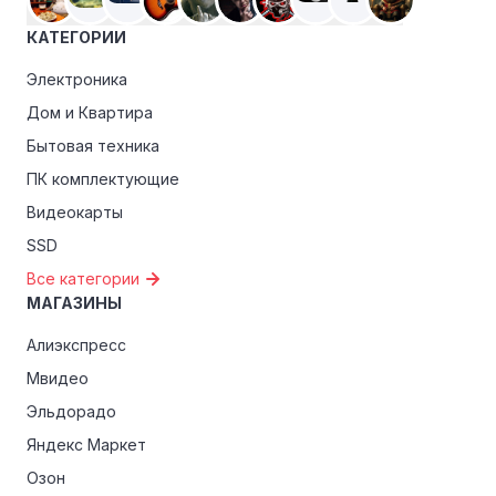
ранний доступ к распродажам или эксклюзивным
КАТЕГОРИИ
акциям.
Электроника
Особые скидки:
Если вы соответствуете этим
критериям, проверьте, предоставляет ли AST
Дом и Квартира
эксклюзивные скидки для студентов, ветеранов или
Бытовая техника
пенсионеров.
ПК комплектующие
Видеокарты
SSD
Все категории
МАГАЗИНЫ
Алиэкспресс
Мвидео
Эльдорадо
Яндекс Маркет
Озон