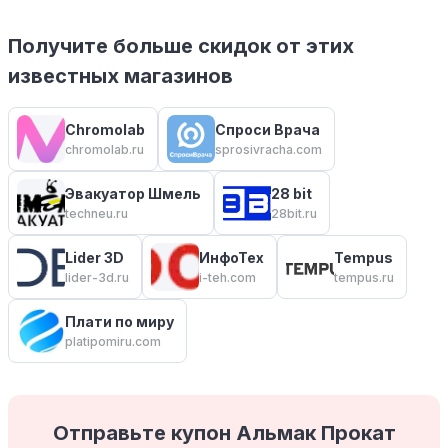
Получите больше скидок от этих
известных магазинов
Chromolab
Спроси Врача
chromolab.ru
sprosivracha.com
Эвакуатор Шмель
28 bit
techneu.ru
28bit.ru
Lider 3D
ИнфоТех
Tempus
lider-3d.ru
i-teh.com
tempus.ru
Плати по миру
platipomiru.com
Отправьте купон Альмак Прокат