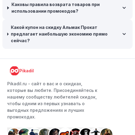
заказе на сумму, превышающую определенную,
Каковы правила возврата товаров при
поэтому рассмотрите возможность покупки
использовании промокодов?
нескольких товаром в одном заказе.
Какой купон на скидку Альмак Прокат
Следите за социальными сетями:
Следите за Альмак
предлагает наибольшую экономию прямо
Прокат в социальных сетях, таких как VK, Facebook или
сейчас?
Instagram. Ритейлеры часто делятся со своими
подписчиками эксклюзивными кодами скидок или
акциями.
Программы лояльности:
Присоединяйтесь к
Pikadil
программам лояльности, предлагаемым интернет-
магазинами, чтобы пользоваться такими
Pikadil.ru - cайт о вас и о скидках,
преимуществами, как скидки только для участников,
которые вы любите. Присоединяйтесь к
ранний доступ к распродажам или эксклюзивным
нашему сообществу любителей скидок,
акциям.
чтобы одним из первых узнавать о
выгодных предложениях и лучших
Особые скидки:
Если вы соответствуете этим
промокодах.
критериям, проверьте, предоставляет ли Альмак
Прокат эксклюзивные скидки для студентов,
ветеранов или пенсионеров.