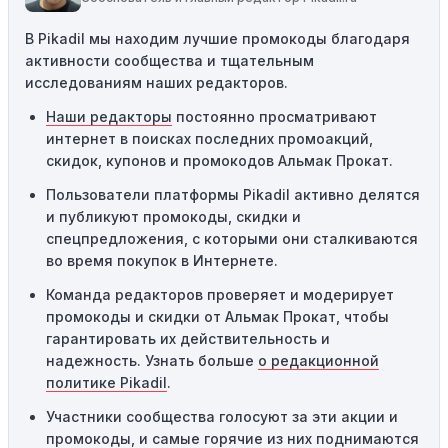
Требование минимальной покупки:
Некоторые
В Pikadil мы находим лучшие промокоды благодаря
промокоды требуют соблюдения минимального
активности сообщества и тщательным
порога покупки, чтобы получить право на скидку. Если
исследованиям наших редакторов.
сумма в корзине не соответствует указанному порогу,
код не сработает.
Наши редакторы
постоянно просматривают
интернет в поисках последних промоакций,
Географические ограничения:
Действие некоторых
скидок, купонов и промокодов Альмак Прокат.
промокодов может быть ограничено определенными
местами или регионами. Если вы находитесь за
Пользователи платформы Pikadil активно делятся
пределами указанного региона, то код не будет
и публикуют промокоды, скидки и
применяться.
спецпредложения, с которыми они сталкиваются
во время покупок в Интернете.
Одноразовое использование:
Многие промокоды
Команда редакторов проверяет и модерирует
предназначены только для однократного
промокоды и скидки от Альмак Прокат, чтобы
использования. Если код уже был использован кем-то
гарантировать их действительность и
другим, он не будет действовать повторно.
надежность. Узнать больше
о редакционной
Технические сбои:
Иногда технические неполадки на
политике Pikadil
.
сайте или в процессе оформления заказа могут
Участники сообщества голосуют за эти акции и
привести к неработоспособности кодов промокодов. В
промокоды, и самые горячие из них поднимаются
таких случаях следует обратиться за помощью в