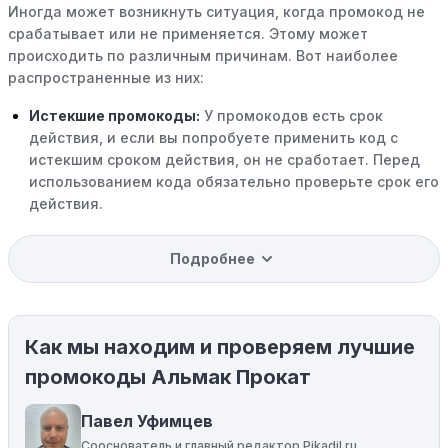
Иногда может возникнуть ситуация, когда промокод не
срабатывает или не применяется. Этому может
происходить по различным причинам. Вот наиболее
распространенные из них:
Истекшие промокоды:
У промокодов есть срок
действия, и если вы попробуете применить код с
истекшим сроком действия, он не сработает. Перед
использованием кода обязательно проверьте срок его
действия.
Уже со скидкой:
В некоторых случаях интересующий
Подробнее
вас товар может быть уже со скидкой. Некоторые
магазины предлагают скидки и акции напрямую, без
использования купонов с кодами скидок.
Как мы находим и проверяем лучшие
Ограничения на использование промокода:
Некоторые промокоды распространяются только на
промокоды Альмак Прокат
определенные товары, бренды или категории. Если вы
пытаетесь применить код к товару, не
Павел Уфимцев
соответствующему критериям, он не сработает.
Сооснователь и главный редактор Pikadil.ru