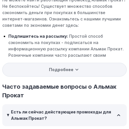
Не беспокойтесь! Существует множество способов
сэкономить деньги при покупках в большинстве
интернет-магазинов. Ознакомьтесь с нашими лучшими
советами по экономии денег здесь:
Подпишитесь на рассылку:
Простой способ
сэкономить на покупках - подписаться на
информационную рассылку компании Альмак Прокат.
Розничные компании часто рассылают своим
подписчикам эксклюзивные скидки, акции и ранний
доступ к распродажам.
Подробнее
Программы вознаграждений:
Скорее всего, в
компании Альмак Прокат есть программы поощрения,
Часто задаваемые вопросы о Альмак
позволяющие зарабатывать баллы или cashback на
Прокат
покупках. Накапливайте баллы и обменивайте их на
скидки или будущие покупки.
Есть ли сейчас действующие промокоды для
Совершать покупки во время распродаж:
Следите за
Альмак Прокат?
крупными распродажами, такими как "черная
пятница" или сезонными акциями. В такие периоды