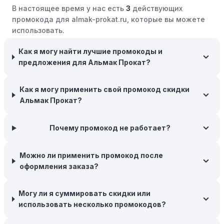
В настоящее время у нас есть
3
действующих
розничные компании часто предлагают значительные
промокода для almak-prokat.ru, которые вы можете
скидки.
использовать.
Бросьте корзину:
Если Вы не торопитесь с покупкой,
добавьте товары в корзину и оставьте их на день или
Как я могу найти лучшие промокоды и
два. В некоторых случаях существует большая
предложения для Альмак Прокат?
вероятность того, что интернет-магазины, включая
Альмак Прокат, могут прислать вам код скидки, чтобы
Как я могу применить свой промокод скидки
побудить вас завершить покупку.
Альмак Прокат?
Межсезонные покупки:
Приобретайте товары во
время межсезонных распродаж, когда магазины
Почему промокод не работает?
предлагают большие скидки, чтобы освободить
складские запасы. Планируйте заранее и покупайте
Можно ли применить промокод после
товары на следующий сезон, когда они будут в
оформления заказа?
продаже.
Возможность бесплатной доставки:
Большинство
Могу ли я суммировать скидки или
интернет-магазинов часто предлагают бесплатную
использовать несколько промокодов?
доставку, что позволяет сэкономить. Некоторые
магазины предоставляют бесплатную доставку при